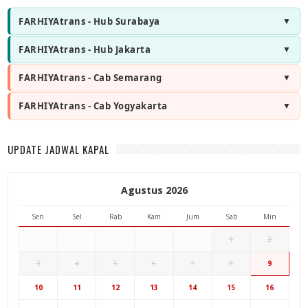
FARHIYAtrans - Hub Surabaya
FARHIYAtrans - Hub Jakarta
FARHIYAtrans - Cab Semarang
FARHIYAtrans - Cab Yogyakarta
UPDATE JADWAL KAPAL
Agustus 2026
Sen
Sel
Rab
Kam
Jum
Sab
Min
1
2
3
4
5
6
7
8
9
Hub Surabaya
10
11
12
13
14
15
16
Hub Jakarta
Cab Semarang