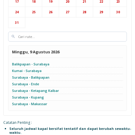
17
18
19
20
21
22
23
Cab Yogyakarta
24
25
26
27
28
29
30
31
Minggu, 9 Agustus 2026
Balikpapan - Surabaya
Kumai - Surabaya
Surabaya - Balikpapan
Surabaya - Ende
Surabaya - Ketapang Kalbar
Surabaya - Kupang
Surabaya - Makassar
Catatan Penting :
Seluruh jadwal kapal bersifat tentatif dan dapat berubah sewaktu-
waktu.