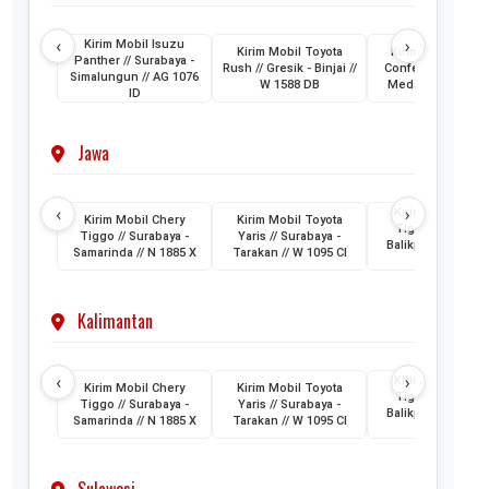
‹
›
Kirim Mobil Isuzu
Kirim Mobil Toyota
Kirim Mobil Wuli
Panther // Surabaya -
Rush // Gresik - Binjai //
Confero // Surabay
Simalungun // AG 1076
W 1588 DB
Medan // L 1202 
ID
Jawa
‹
›
Kirim Mobil Cher
Kirim Mobil Chery
Kirim Mobil Toyota
Tiggo // Jakarta 
Tiggo // Surabaya -
Yaris // Surabaya -
Balikpapan // D 1
Samarinda // N 1885 X
Tarakan // W 1095 CI
AML
Kalimantan
‹
›
Kirim Mobil Cher
Kirim Mobil Chery
Kirim Mobil Toyota
Tiggo // Jakarta 
Tiggo // Surabaya -
Yaris // Surabaya -
Balikpapan // D 1
Samarinda // N 1885 X
Tarakan // W 1095 CI
AML