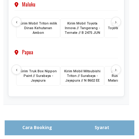
Maluku
‹
›
Kirim Mobil Triton milik
Kirim Mobil Toyota
Kirim 2 Unit Mob
Dinas Kehutanan
Innova // Tangerang -
Toyota HiAce // Jak
Ambon
Ternate // B 2475 JUN
- Ternate
Papua
‹
›
Kirim Truk Box Nippon
Kirim Mobil Mitsubishi
Kirim Mobil Toyo
Paint // Surabaya -
Triton // Surabaya -
Rush // Jayapura
Jayapura
Jayapura // N 8602 EE
Mataram // PA 145
Cara Booking
Syarat