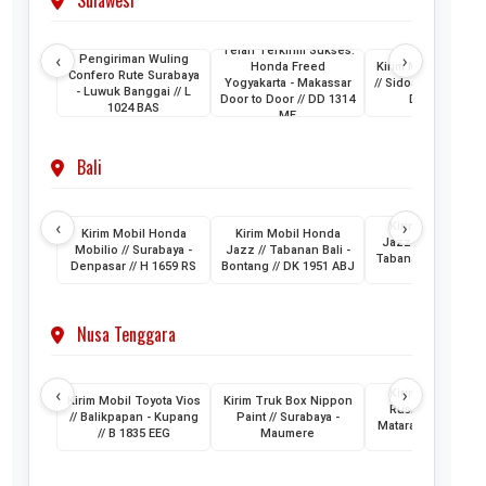
Sulawesi
Telah Terkirim Sukses:
‹
›
Pengiriman Wuling
Honda Freed
Kirim Mobil Honda
Confero Rute Surabaya
Yogyakarta - Makassar
// Sidoarjo - Makass
- Luwuk Banggai // L
Door to Door // DD 1314
DH 1024 KB
1024 BAS
ME
Bali
‹
›
Kirim Mobil Hon
Kirim Mobil Honda
Kirim Mobil Honda
Jazz // Banjarmasi
Mobilio // Surabaya -
Jazz // Tabanan Bali -
Tabanan Bali // DK 
Denpasar // H 1659 RS
Bontang // DK 1951 ABJ
AAM
Nusa Tenggara
‹
›
Kirim Mobil Toyo
Kirim Mobil Toyota Vios
Kirim Truk Box Nippon
Rush // Makassar
// Balikpapan - Kupang
Paint // Surabaya -
Mataram Lombok /
// B 1835 EEG
Maumere
1880 VZ