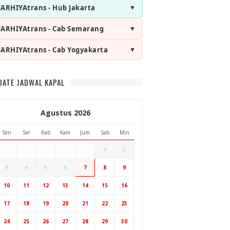
FARHIYAtrans - Hub Jakarta
FARHIYAtrans - Cab Semarang
FARHIYAtrans - Cab Yogyakarta
DATE JADWAL KAPAL
Agustus 2026
Sen
Sel
Rab
Kam
Jum
Sab
Min
1
2
3
4
5
6
7
8
9
Hub Surabaya
10
11
12
13
14
15
16
Hub Jakarta
Cab Semarang
17
18
19
20
21
22
23
Cab Yogyakarta
24
25
26
27
28
29
30