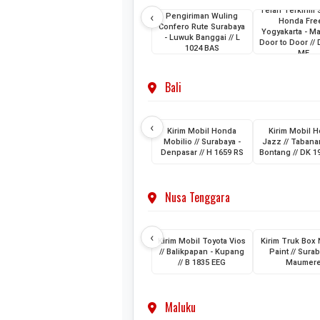
Telah Terkirim 
‹
Pengiriman Wuling
Honda Fre
Confero Rute Surabaya
Yogyakarta - M
- Luwuk Banggai // L
Door to Door //
1024 BAS
ME
Bali
‹
Kirim Mobil Honda
Kirim Mobil 
Mobilio // Surabaya -
Jazz // Tabanan
Denpasar // H 1659 RS
Bontang // DK 1
Nusa Tenggara
‹
Kirim Mobil Toyota Vios
Kirim Truk Box
// Balikpapan - Kupang
Paint // Surab
// B 1835 EEG
Maumer
Maluku