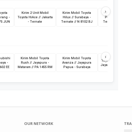
›
oyota
Kirim 2 Unit Mobil
Kirim Mobil Toyota
Kirim Bus Medium
erang -
Toyota HiAce // Jakarta
Hilux // Surabaya -
Putri // Surabaya 
475 JUN
- Ternate
Ternate // N 8102 BJ
Ternate // G 7016 
›
Pengiriman Mobi
subishi
Kirim Mobil Toyota
Kirim Mobil Toyota
Toyota Vios // Jakart
baya -
Rush // Jayapura -
Avanza // Jayapura
Jayapura // 21 Juli 
8602 EE
Mataram // PA 1455 RM
Papua - Surabaya
// B 2440 KBI
OUR NETWORK
TRA