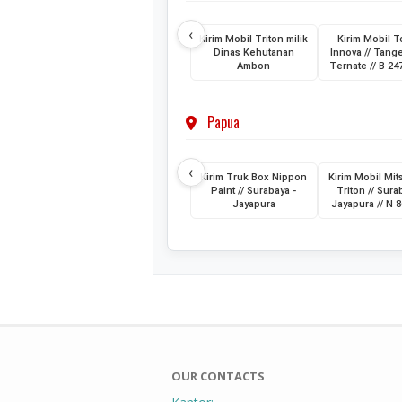
‹
Kirim Mobil Triton milik
Kirim Mobil T
Dinas Kehutanan
Innova // Tang
Ambon
Ternate // B 2
Papua
‹
Kirim Truk Box Nippon
Kirim Mobil Mit
Paint // Surabaya -
Triton // Sura
Jayapura
Jayapura // N 
OUR CONTACTS