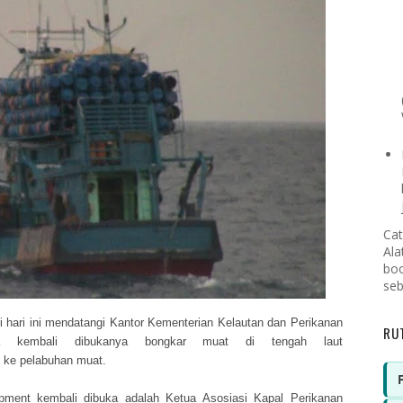
Cat
Ala
boo
seb
 hari ini mendatangi Kantor Kementerian Kelautan dan Perikanan
RU
a kembali dibukanya bongkar muat di tengah laut
d
ke pelabuhan muat.
ipment
kembali dibuka adalah Ketua Asosiasi Kapal Perikanan