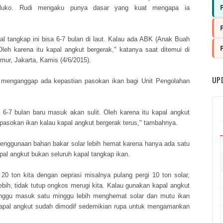
Waluko. Rudi mengaku punya dasar yang kuat mengapa ia
pal tangkap ini bisa 6-7 bulan di laut. Kalau ada ABK (Anak Buah
leh karena itu kapal angkut bergerak," katanya saat ditemui di
ur, Jakarta, Kamis (4/6/2015).
UP
 menganggap ada kepastian pasokan ikan bagi Unit Pengolahan
 6-7 bulan baru masuk akan sulit. Oleh karena itu kapal angkut
a pasokan ikan kalau kapal angkut bergerak terus," tambahnya.
penggunaan bahan bakar solar lebih hemat karena hanya ada satu
pal angkut bukan seluruh kapal tangkap ikan.
0 ton kita dengan oeprasi misalnya pulang pergi 10 ton solar,
ebih, tidak tutup ongkos merugi kita. Kalau gunakan kapal angkut
inggu masuk satu minggu lebih menghemat solar dan mutu ikan
, kapal angkut sudah dimodif sedemikian rupa untuk mengamankan