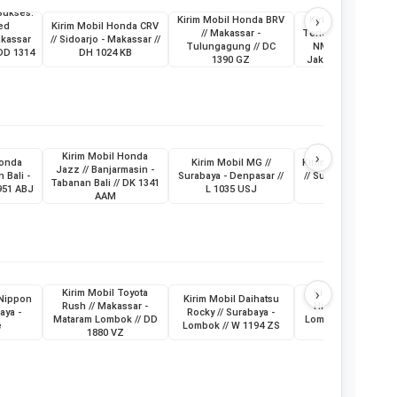
Sukses:
›
Kirim Mobil Honda BRV
Kirim Mobil Daihat
ed
Kirim Mobil Honda CRV
// Makassar -
Terios & Sepeda Mo
akassar
// Sidoarjo - Makassar //
Tulungagung // DC
NMax // Makassar 
 DD 1314
DH 1024 KB
1390 GZ
Jakarta // KT 1398
›
Kirim Mobil Honda
Honda
Kirim Mobil MG //
Kirim Mobil MG New
Jazz // Banjarmasin -
 Bali -
Surabaya - Denpasar //
// Surabaya - Denpa
Tabanan Bali // DK 1341
951 ABJ
L 1035 USJ
// L 1074 USK
AAM
›
Kirim Mobil Toyota
Kirim Mobil Toyot
 Nippon
Kirim Mobil Daihatsu
Rush // Makassar -
Hilux // Makassar 
aya -
Rocky // Surabaya -
Mataram Lombok // DD
Lombok Mataram //
e
Lombok // W 1194 ZS
1880 VZ
8496 AV