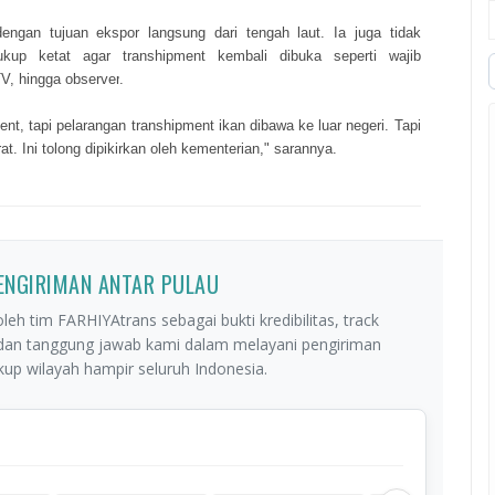
engan tujuan ekspor langsung dari tengah laut. Ia juga tidak
cukup ketat agar
transhipment
kembali dibuka seperti wajib
TV, hingga
observer
.
t, tapi pelarangan transhipment ikan dibawa ke luar negeri. Tapi
t. Ini tolong dipikirkan oleh kementerian," sarannya.
PENGIRIMAN ANTAR PULAU
leh tim FARHIYAtrans sebagai bukti kredibilitas, track
 dan tanggung jawab kami dalam melayani pengiriman
p wilayah hampir seluruh Indonesia.