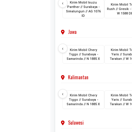
‹
Kirim Mobil Isuzu
Kirim Mobil T
Panther // Surabaya -
Rush // Gresik - 
Simalungun // AG 1076
W 1588 D
ID
Jawa
‹
Kirim Mobil Chery
Kirim Mobil T
Tiggo // Surabaya -
Yaris // Surab
Samarinda // N 1885 X
Tarakan // W 1
Kalimantan
‹
Kirim Mobil Chery
Kirim Mobil T
Tiggo // Surabaya -
Yaris // Surab
Samarinda // N 1885 X
Tarakan // W 1
Sulawesi