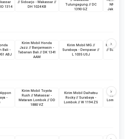
akassar
// Sidoarjo - Makassar //
Tulungagung // DC
NMax // Makassar 
 DD 1314
DH 1024 KB
1390 GZ
Jakarta // KT 1398
›
Kirim Mobil Honda
Honda
Kirim Mobil MG //
Kirim Mobil MG New
Jazz // Banjarmasin -
 Bali -
Surabaya - Denpasar //
// Surabaya - Denpa
Tabanan Bali // DK 1341
951 ABJ
L 1035 USJ
// L 1074 USK
AAM
›
Kirim Mobil Toyota
Kirim Mobil Toyot
 Nippon
Kirim Mobil Daihatsu
Rush // Makassar -
Hilux // Makassar 
aya -
Rocky // Surabaya -
Mataram Lombok // DD
Lombok Mataram //
e
Lombok // W 1194 ZS
1880 VZ
8496 AV