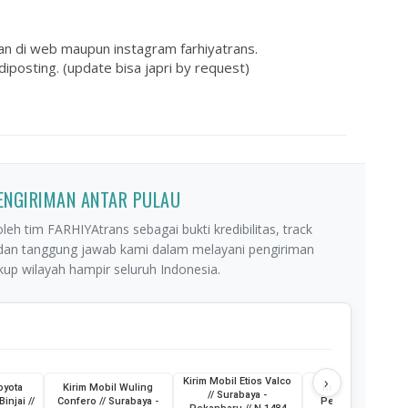
an di web maupun instagram farhiyatrans.
iposting. (update bisa japri by request)
PENGIRIMAN ANTAR PULAU
leh tim FARHIYAtrans sebagai bukti kredibilitas, track
 dan tanggung jawab kami dalam melayani pengiriman
p wilayah hampir seluruh Indonesia.
›
Kirim Mobil Etios Valco
oyota
Kirim Mobil Wuling
Kirim Truk Skylift /
// Surabaya -
Binjai //
Confero // Surabaya -
Pemkot Pagar Ala