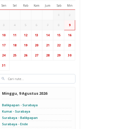
Sen
Sel
Rab
Kam
Jum
Sab
Min
1
2
3
4
5
6
7
8
9
10
11
12
13
14
15
16
17
18
19
20
21
22
23
24
25
26
27
28
29
30
31
Minggu, 9 Agustus 2026
Balikpapan - Surabaya
Kumai - Surabaya
Surabaya - Balikpapan
Surabaya - Ende