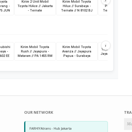
›
oyota
Kirim 2 Unit Mobil
Kirim Mobil Toyota
Kirim Bus Medium
erang -
Toyota HiAce // Jakarta
Hilux // Surabaya -
Putri // Surabaya 
475 JUN
- Ternate
Ternate // N 8102 BJ
Ternate // G 7016 
›
Pengiriman Mobi
subishi
Kirim Mobil Toyota
Kirim Mobil Toyota
Toyota Vios // Jakart
baya -
Rush // Jayapura -
Avanza // Jayapura
Jayapura // 21 Juli 
8602 EE
Mataram // PA 1455 RM
Papua - Surabaya
// B 2440 KBI
OUR NETWORK
TRA
FARHIYAtrans - Hub Jakarta