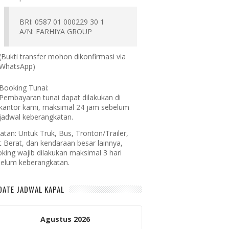
BRI: 0587 01 000229 30 1
A/N: FARHIYA GROUP
(Bukti transfer mohon dikonfirmasi via
WhatsApp)
Booking Tunai:
Pembayaran tunai dapat dilakukan di
kantor kami, maksimal 24 jam sebelum
jadwal keberangkatan.
atan:
Untuk Truk, Bus, Tronton/Trailer,
t Berat, dan kendaraan besar lainnya,
king wajib dilakukan maksimal 3 hari
elum keberangkatan.
DATE JADWAL KAPAL
Agustus 2026