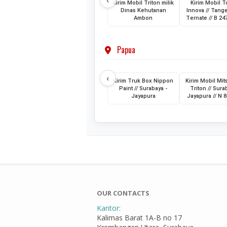
‹
Kirim Mobil Triton milik
Kirim Mobil T
Dinas Kehutanan
Innova // Tang
Ambon
Ternate // B 2
Papua
‹
Kirim Truk Box Nippon
Kirim Mobil Mit
Paint // Surabaya -
Triton // Sura
Jayapura
Jayapura // N 
OUR CONTACTS
Kantor:
Kalimas Barat 1A-B no 17