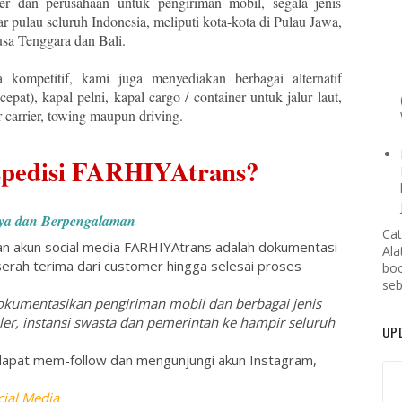
ler dan perusahaan untuk pengiriman mobil, segala jenis
tar pulau seluruh Indonesia, meliputi kota-kota di Pulau Jawa,
sa Tenggara dan Bali.
kompetitif, kami juga menyediakan berbagai alternatif
epat), kapal pelni, kapal cargo / container untuk jalur laut,
 carrier, towing maupun driving.
pedisi FARHIYAtrans?
aya dan Berpengalaman
Cat
an akun social media FARHIYAtrans adalah dokumentasi
Ala
 serah terima dari customer hingga selesai proses
boo
seb
kumentasikan pengiriman mobil dan berbagai jenis
ler, instansi swasta dan pemerintah ke hampir seluruh
UP
 dapat mem-follow dan mengunjungi akun Instagram,
ial Media