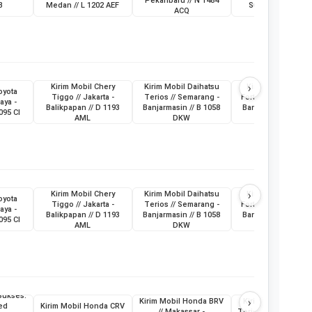
Pekanbaru // N 1484
B
Medan // L 1202 AEF
Sumatera Selatan
ACQ
›
Kirim Mobil Chery
Kirim Mobil Daihatsu
Kirim Mobil Toyot
oyota
Tiggo // Jakarta -
Terios // Semarang -
Fortuner // Surabay
aya -
Balikpapan // D 1193
Banjarmasin // B 1058
Banjarmasin // L 19
095 CI
AML
DKW
ABG
›
Kirim Mobil Chery
Kirim Mobil Daihatsu
Kirim Mobil Toyot
oyota
Tiggo // Jakarta -
Terios // Semarang -
Fortuner // Surabay
aya -
Balikpapan // D 1193
Banjarmasin // B 1058
Banjarmasin // L 19
095 CI
AML
DKW
ABG
Sukses:
›
Kirim Mobil Honda BRV
Kirim Mobil Daihat
ed
Kirim Mobil Honda CRV
// Makassar -
Terios & Sepeda Mo