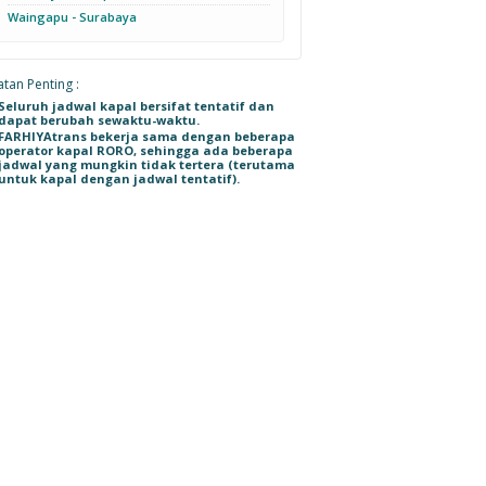
Waingapu - Surabaya
tan Penting :
Seluruh jadwal kapal bersifat tentatif dan
dapat berubah sewaktu-waktu.
FARHIYAtrans bekerja sama dengan beberapa
operator kapal RORO, sehingga ada beberapa
jadwal yang mungkin tidak tertera (terutama
untuk kapal dengan jadwal tentatif).