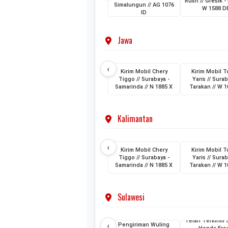
Rush // Gresik - 
Simalungun // AG 1076
W 1588 D
ID
Jawa
‹
Kirim Mobil Chery
Kirim Mobil T
Tiggo // Surabaya -
Yaris // Surab
Samarinda // N 1885 X
Tarakan // W 1
Kalimantan
‹
Kirim Mobil Chery
Kirim Mobil T
Tiggo // Surabaya -
Yaris // Surab
Samarinda // N 1885 X
Tarakan // W 1
Sulawesi
Telah Terkirim 
‹
Pengiriman Wuling