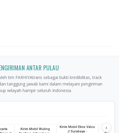
PENGIRIMAN ANTAR PULAU
leh tim FARHIYAtrans sebagai bukti kredibilitas, track
 dan tanggung jawab kami dalam melayani pengiriman
p wilayah hampir seluruh Indonesia.
›
Kirim Mobil Etios Valco
oyota
Kirim Mobil Wuling
Kirim Truk Skylift /
// Surabaya -