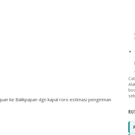
Cat
Ala
boo
seb
uan ke Balikpapan dgn kapal roro estimasi pengiriman
RU