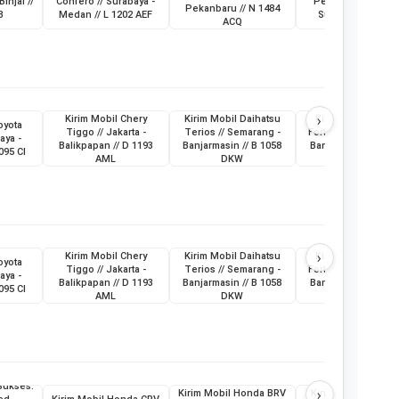
Binjai //
Confero // Surabaya -
Pemkot Pagar Ala
Pekanbaru // N 1484
B
Medan // L 1202 AEF
Sumatera Selatan
ACQ
›
Kirim Mobil Chery
Kirim Mobil Daihatsu
Kirim Mobil Toyot
oyota
Tiggo // Jakarta -
Terios // Semarang -
Fortuner // Surabay
aya -
Balikpapan // D 1193
Banjarmasin // B 1058
Banjarmasin // L 19
095 CI
AML
DKW
ABG
›
Kirim Mobil Chery
Kirim Mobil Daihatsu
Kirim Mobil Toyot
oyota
Tiggo // Jakarta -
Terios // Semarang -
Fortuner // Surabay
aya -
Balikpapan // D 1193
Banjarmasin // B 1058
Banjarmasin // L 19
095 CI
AML
DKW
ABG
Sukses:
›
Kirim Mobil Honda BRV
Kirim Mobil Daihat