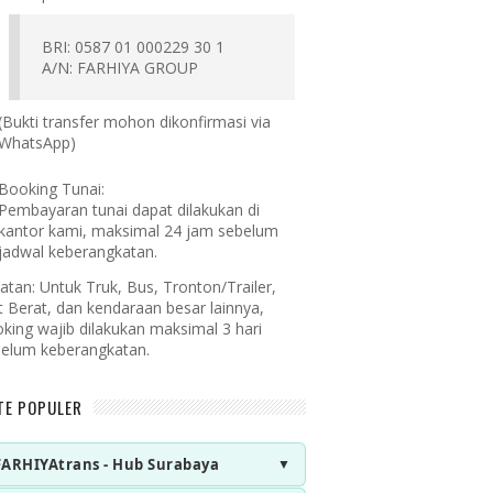
BRI: 0587 01 000229 30 1
A/N: FARHIYA GROUP
(Bukti transfer mohon dikonfirmasi via
WhatsApp)
Booking Tunai:
Pembayaran tunai dapat dilakukan di
kantor kami, maksimal 24 jam sebelum
jadwal keberangkatan.
atan:
Untuk Truk, Bus, Tronton/Trailer,
t Berat, dan kendaraan besar lainnya,
king wajib dilakukan maksimal 3 hari
elum keberangkatan.
TE POPULER
FARHIYAtrans - Hub Surabaya