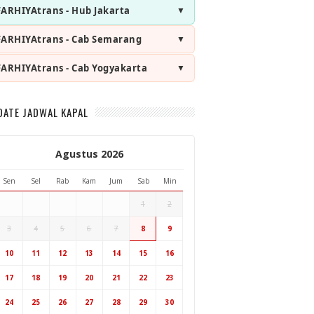
FARHIYAtrans - Hub Jakarta
FARHIYAtrans - Cab Semarang
FARHIYAtrans - Cab Yogyakarta
DATE JADWAL KAPAL
Agustus 2026
Sen
Sel
Rab
Kam
Jum
Sab
Min
1
2
3
4
5
6
7
8
9
Hub Surabaya
10
11
12
13
14
15
16
Hub Jakarta
Cab Semarang
17
18
19
20
21
22
23
Cab Yogyakarta
24
25
26
27
28
29
30