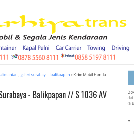
kalimantan
,
galeri surabaya - balikpapan
» Kirim Mobil Honda
Surabaya - Balikpapan // S 1036 AV
Boo
dat
di 