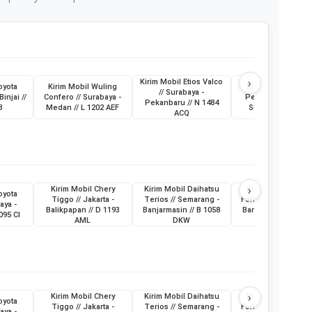
›
Kirim Mobil Etios Valco
oyota
Kirim Mobil Wuling
Kirim Truk Skylift /
// Surabaya -
Binjai //
Confero // Surabaya -
Pemkot Pagar Ala
Pekanbaru // N 1484
B
Medan // L 1202 AEF
Sumatera Selatan
ACQ
›
Kirim Mobil Chery
Kirim Mobil Daihatsu
Kirim Mobil Toyot
oyota
Tiggo // Jakarta -
Terios // Semarang -
Fortuner // Surabay
aya -
Balikpapan // D 1193
Banjarmasin // B 1058
Banjarmasin // L 19
095 CI
AML
DKW
ABG
›
Kirim Mobil Chery
Kirim Mobil Daihatsu
Kirim Mobil Toyot
oyota
Tiggo // Jakarta -
Terios // Semarang -
Fortuner // Surabay
aya -