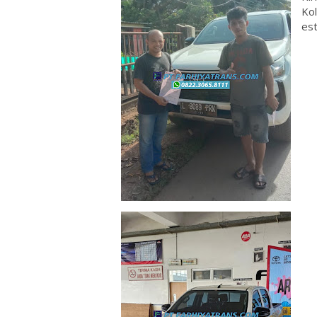
Kol
est