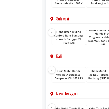
Samarinda // N 1885 X
Tarakan // W 1
Sulawesi
Telah Terkirim 
‹
Pengiriman Wuling
Honda Fre
Confero Rute Surabaya
Yogyakarta - M
- Luwuk Banggai // L
Door to Door //
1024 BAS
ME
Bali
‹
Kirim Mobil Honda
Kirim Mobil 
Mobilio // Surabaya -
Jazz // Tabanan
Denpasar // H 1659 RS
Bontang // DK 1
Nusa Tenggara
‹
Kirim Mobil Toyota Vios
Kirim Truk Box