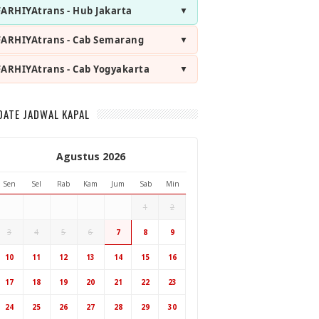
FARHIYAtrans - Hub Jakarta
FARHIYAtrans - Cab Semarang
FARHIYAtrans - Cab Yogyakarta
DATE JADWAL KAPAL
Agustus 2026
Sen
Sel
Rab
Kam
Jum
Sab
Min
1
2
3
4
5
6
7
8
9
Hub Surabaya
10
11
12
13
14
15
16
Hub Jakarta
Cab Semarang
17
18
19
20
21
22
23
Cab Yogyakarta
24
25
26
27
28
29
30