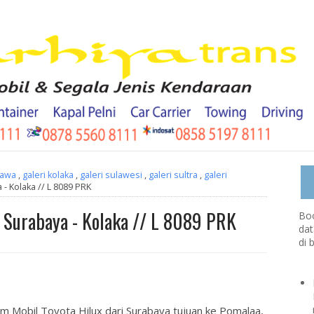
jawa
,
galeri kolaka
,
galeri sulawesi
,
galeri sultra
,
galeri
 - Kolaka // L 8089 PRK
/ Surabaya - Kolaka // L 8089 PRK
Boo
dat
di 
im Mobil Toyota Hilux dari Surabaya tujuan ke Pomalaa,