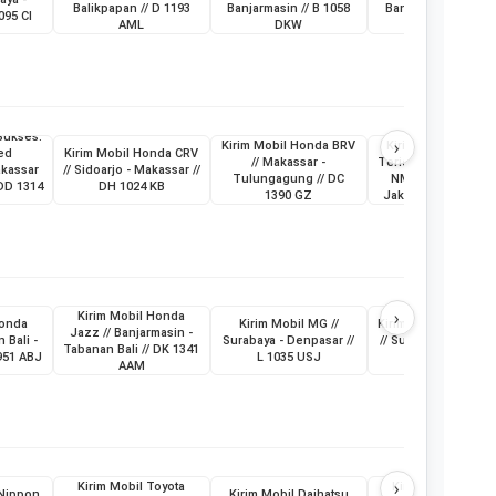
Balikpapan // D 1193
Banjarmasin // B 1058
Banjarmasin // L 19
095 CI
AML
DKW
ABG
Sukses:
›
Kirim Mobil Honda BRV
Kirim Mobil Daihat
ed
Kirim Mobil Honda CRV
// Makassar -
Terios & Sepeda Mo
akassar
// Sidoarjo - Makassar //
Tulungagung // DC
NMax // Makassar 
 DD 1314
DH 1024 KB
1390 GZ
Jakarta // KT 1398
›
Kirim Mobil Honda
Honda
Kirim Mobil MG //
Kirim Mobil MG New
Jazz // Banjarmasin -
 Bali -
Surabaya - Denpasar //
// Surabaya - Denpa
Tabanan Bali // DK 1341
951 ABJ
L 1035 USJ
// L 1074 USK
AAM
›
Kirim Mobil Toyota
Kirim Mobil Toyot
 Nippon
Kirim Mobil Daihatsu