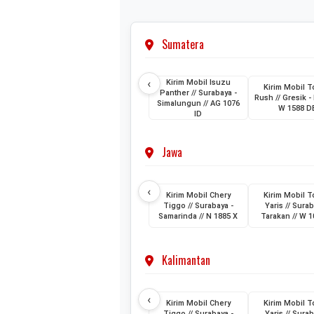
Sumatera
‹
Kirim Mobil Isuzu
Kirim Mobil T
Panther // Surabaya -
Rush // Gresik - 
Simalungun // AG 1076
W 1588 D
ID
Jawa
‹
Kirim Mobil Chery
Kirim Mobil T
Tiggo // Surabaya -
Yaris // Surab
Samarinda // N 1885 X
Tarakan // W 1
Kalimantan
‹
Kirim Mobil Chery
Kirim Mobil T
Tiggo // Surabaya -
Yaris // Surab