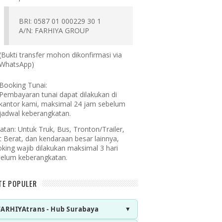
BRI: 0587 01 000229 30 1
A/N: FARHIYA GROUP
(Bukti transfer mohon dikonfirmasi via
WhatsApp)
Booking Tunai:
Pembayaran tunai dapat dilakukan di
kantor kami, maksimal 24 jam sebelum
jadwal keberangkatan.
atan:
Untuk Truk, Bus, Tronton/Trailer,
t Berat, dan kendaraan besar lainnya,
king wajib dilakukan maksimal 3 hari
elum keberangkatan.
TE POPULER
FARHIYAtrans - Hub Surabaya