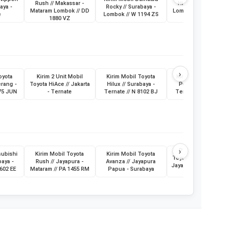
Rush // Makassar -
Hilux // Makassar 
aya -
Rocky // Surabaya -
Mataram Lombok // DD
Lombok Mataram //
e
Lombok // W 1194 ZS
1880 VZ
8496 AV
›
oyota
Kirim 2 Unit Mobil
Kirim Mobil Toyota
Kirim Bus Medium
erang -
Toyota HiAce // Jakarta
Hilux // Surabaya -
Putri // Surabaya 
475 JUN
- Ternate
Ternate // N 8102 BJ
Ternate // G 7016 
›
Pengiriman Mobi
subishi
Kirim Mobil Toyota
Kirim Mobil Toyota
Toyota Vios // Jakart
baya -
Rush // Jayapura -
Avanza // Jayapura
Jayapura // 21 Juli 
8602 EE
Mataram // PA 1455 RM
Papua - Surabaya
// B 2440 KBI