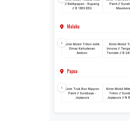
// Balikpapan - Kupang
Paint // Surab
// B 1835 EEG
Maumer
Maluku
‹
Kirim Mobil Triton milik
Kirim Mobil T
Dinas Kehutanan
Innova // Tang
Ambon
Ternate // B 2
Papua
‹
Kirim Truk Box Nippon
Kirim Mobil Mit
Paint // Surabaya -
Triton // Sura
Jayapura
Jayapura // N 