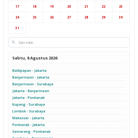
Hub Jakarta
Cab Semarang
17
18
19
20
21
22
23
Cab Yogyakarta
24
25
26
27
28
29
30
31
Sabtu, 8 Agustus 2026
Balikpapan - Jakarta
Banjarmasin - Jakarta
Banjarmasin - Surabaya
Jakarta - Banjarmasin
Jakarta - Pontianak
Kupang - Surabaya
Lombok - Surabaya
Makassar - Jakarta
Pontianak - Jakarta
Semarang - Pontianak