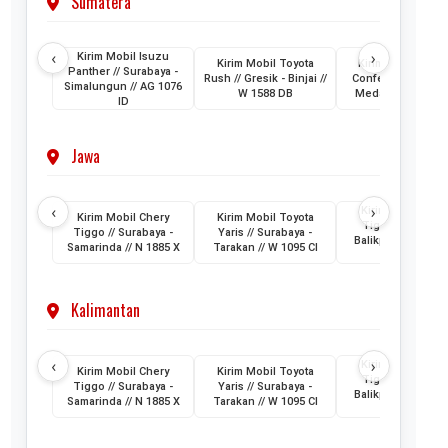
Sumatera
‹
›
Kirim Mobil Isuzu
Kirim Mobil Toyota
Kirim Mobil Wuli
Panther // Surabaya -
Rush // Gresik - Binjai //
Confero // Surabay
Simalungun // AG 1076
W 1588 DB
Medan // L 1202 
ID
Jawa
‹
›
Kirim Mobil Cher
Kirim Mobil Chery
Kirim Mobil Toyota
Tiggo // Jakarta 
Tiggo // Surabaya -
Yaris // Surabaya -
Balikpapan // D 1
Samarinda // N 1885 X
Tarakan // W 1095 CI
AML
Kalimantan
‹
›
Kirim Mobil Cher
Kirim Mobil Chery
Kirim Mobil Toyota
Tiggo // Jakarta 
Tiggo // Surabaya -
Yaris // Surabaya -
Balikpapan // D 1
Samarinda // N 1885 X
Tarakan // W 1095 CI
AML