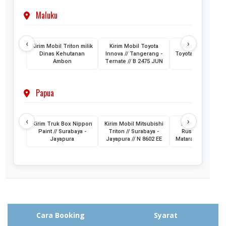
Maluku
‹
›
Kirim Mobil Triton milik
Kirim Mobil Toyota
Kirim 2 Unit Mob
Dinas Kehutanan
Innova // Tangerang -
Toyota HiAce // Jak
Ambon
Ternate // B 2475 JUN
- Ternate
Papua
‹
›
Kirim Truk Box Nippon
Kirim Mobil Mitsubishi
Kirim Mobil Toyo
Paint // Surabaya -
Triton // Surabaya -
Rush // Jayapura
Jayapura
Jayapura // N 8602 EE
Mataram // PA 145
Cara Booking
Syarat