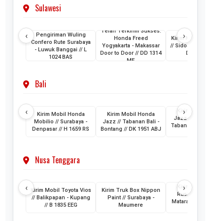
Sulawesi
Telah Terkirim Sukses:
‹
›
Pengiriman Wuling
Honda Freed
Kirim Mobil Honda
Confero Rute Surabaya
Yogyakarta - Makassar
// Sidoarjo - Makass
- Luwuk Banggai // L
Door to Door // DD 1314
DH 1024 KB
1024 BAS
ME
Bali
‹
›
Kirim Mobil Hon
Kirim Mobil Honda
Kirim Mobil Honda
Jazz // Banjarmasi
Mobilio // Surabaya -
Jazz // Tabanan Bali -
Tabanan Bali // DK 
Denpasar // H 1659 RS
Bontang // DK 1951 ABJ
AAM
Nusa Tenggara
‹
›
Kirim Mobil Toyo
Kirim Mobil Toyota Vios
Kirim Truk Box Nippon
Rush // Makassar
// Balikpapan - Kupang
Paint // Surabaya -
Mataram Lombok /
// B 1835 EEG
Maumere
1880 VZ