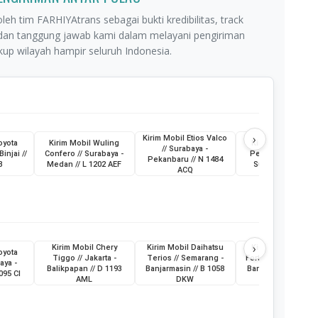
leh tim FARHIYAtrans sebagai bukti kredibilitas, track
 dan tanggung jawab kami dalam melayani pengiriman
p wilayah hampir seluruh Indonesia.
›
Kirim Mobil Etios Valco
oyota
Kirim Mobil Wuling
Kirim Truk Skylift /
// Surabaya -
Binjai //
Confero // Surabaya -
Pemkot Pagar Ala
Pekanbaru // N 1484
B
Medan // L 1202 AEF
Sumatera Selatan
ACQ
›
Kirim Mobil Chery
Kirim Mobil Daihatsu
Kirim Mobil Toyot
oyota
Tiggo // Jakarta -
Terios // Semarang -
Fortuner // Surabay
aya -
Balikpapan // D 1193
Banjarmasin // B 1058
Banjarmasin // L 19
095 CI
AML
DKW
ABG