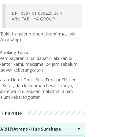
BRI: 0587 01 000229 30 1
A/N: FARHIYA GROUP
(Bukti transfer mohon dikonfirmasi via
WhatsApp)
Booking Tunai:
Pembayaran tunai dapat dilakukan di
kantor kami, maksimal 24 jam sebelum
jadwal keberangkatan.
atan:
Untuk Truk, Bus, Tronton/Trailer,
t Berat, dan kendaraan besar lainnya,
king wajib dilakukan maksimal 3 hari
elum keberangkatan.
TE POPULER
FARHIYAtrans - Hub Surabaya