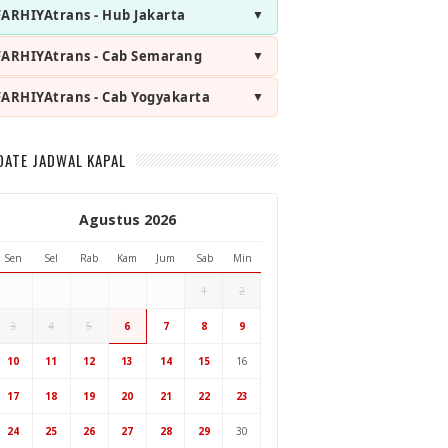
FARHIYAtrans - Hub Jakarta
FARHIYAtrans - Cab Semarang
FARHIYAtrans - Cab Yogyakarta
DATE JADWAL KAPAL
Agustus 2026
Sen
Sel
Rab
Kam
Jum
Sab
Min
1
2
3
4
5
6
7
8
9
Hub Surabaya
10
11
12
13
14
15
16
Hub Jakarta
Cab Semarang
17
18
19
20
21
22
23
Cab Yogyakarta
24
25
26
27
28
29
30