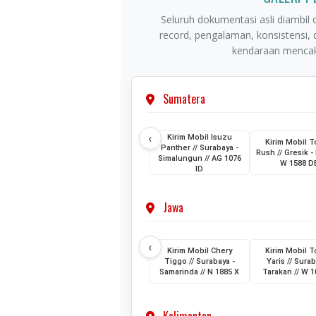
Seluruh dokumentasi asli diambil o
record, pengalaman, konsistensi,
kendaraan mencaku
Sumatera
‹
Kirim Mobil Isuzu
Kirim Mobil T
Panther // Surabaya -
Rush // Gresik - 
Simalungun // AG 1076
W 1588 D
ID
Jawa
‹
Kirim Mobil Chery
Kirim Mobil T
Tiggo // Surabaya -
Yaris // Surab
Samarinda // N 1885 X
Tarakan // W 1