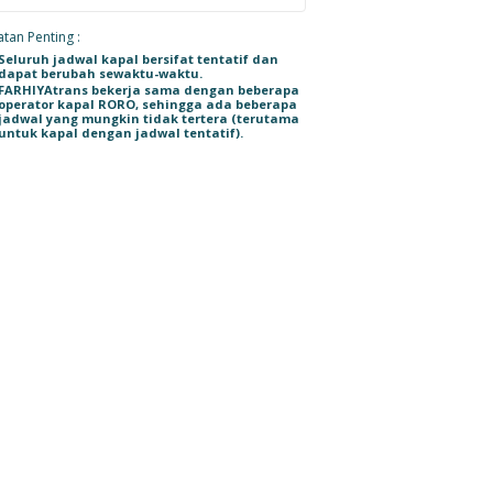
tan Penting :
Seluruh jadwal kapal bersifat tentatif dan
dapat berubah sewaktu-waktu.
FARHIYAtrans bekerja sama dengan beberapa
operator kapal RORO, sehingga ada beberapa
jadwal yang mungkin tidak tertera (terutama
untuk kapal dengan jadwal tentatif).