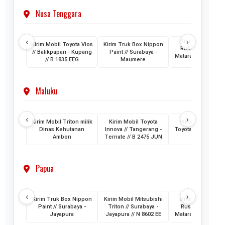
Nusa Tenggara
‹
›
Kirim Mobil Toyo
Kirim Mobil Toyota Vios
Kirim Truk Box Nippon
Rush // Makassar
// Balikpapan - Kupang
Paint // Surabaya -
Mataram Lombok /
// B 1835 EEG
Maumere
1880 VZ
Maluku
‹
›
Kirim Mobil Triton milik
Kirim Mobil Toyota
Kirim 2 Unit Mob
Dinas Kehutanan
Innova // Tangerang -
Toyota HiAce // Jak
Ambon
Ternate // B 2475 JUN
- Ternate
Papua
‹
›
Kirim Truk Box Nippon
Kirim Mobil Mitsubishi
Kirim Mobil Toyo
Paint // Surabaya -
Triton // Surabaya -
Rush // Jayapura
Jayapura
Jayapura // N 8602 EE
Mataram // PA 145