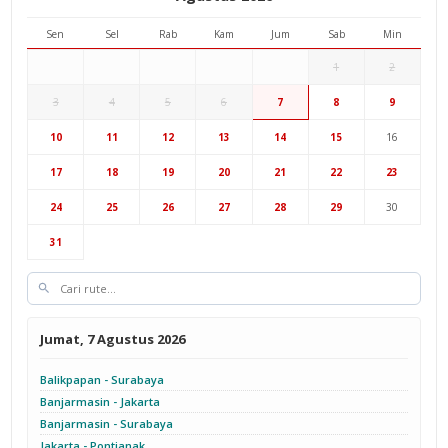
Sen
Sel
Rab
Kam
Jum
Sab
Min
1
2
3
4
5
6
7
8
9
Hub Surabaya
10
11
12
13
14
15
16
Hub Jakarta
Cab Semarang
17
18
19
20
21
22
23
Cab Yogyakarta
24
25
26
27
28
29
30
31
Jumat, 7 Agustus 2026
Balikpapan - Surabaya
Banjarmasin - Jakarta
Banjarmasin - Surabaya
Jakarta - Pontianak