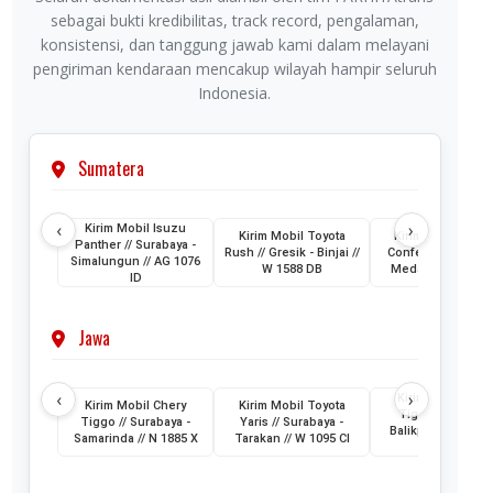
sebagai bukti kredibilitas, track record, pengalaman,
konsistensi, dan tanggung jawab kami dalam melayani
pengiriman kendaraan mencakup wilayah hampir seluruh
Indonesia.
Sumatera
‹
›
Kirim Mobil Isuzu
Kirim Mobil Toyota
Kirim Mobil Wuli
Panther // Surabaya -
Rush // Gresik - Binjai //
Confero // Surabay
Simalungun // AG 1076
W 1588 DB
Medan // L 1202 
ID
Jawa
‹
›
Kirim Mobil Cher
Kirim Mobil Chery
Kirim Mobil Toyota
Tiggo // Jakarta 
Tiggo // Surabaya -
Yaris // Surabaya -
Balikpapan // D 1
Samarinda // N 1885 X
Tarakan // W 1095 CI
AML