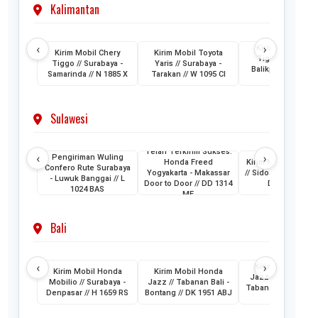
Kalimantan
‹
›
Kirim Mobil Cher
Kirim Mobil Chery
Kirim Mobil Toyota
Tiggo // Jakarta 
Tiggo // Surabaya -
Yaris // Surabaya -
Balikpapan // D 1
Samarinda // N 1885 X
Tarakan // W 1095 CI
AML
Sulawesi
Telah Terkirim Sukses:
‹
›
Pengiriman Wuling
Honda Freed
Kirim Mobil Honda
Confero Rute Surabaya
Yogyakarta - Makassar
// Sidoarjo - Makass
- Luwuk Banggai // L
Door to Door // DD 1314
DH 1024 KB
1024 BAS
ME
Bali
‹
›
Kirim Mobil Hon
Kirim Mobil Honda
Kirim Mobil Honda
Jazz // Banjarmasi
Mobilio // Surabaya -
Jazz // Tabanan Bali -
Tabanan Bali // DK 
Denpasar // H 1659 RS
Bontang // DK 1951 ABJ
AAM