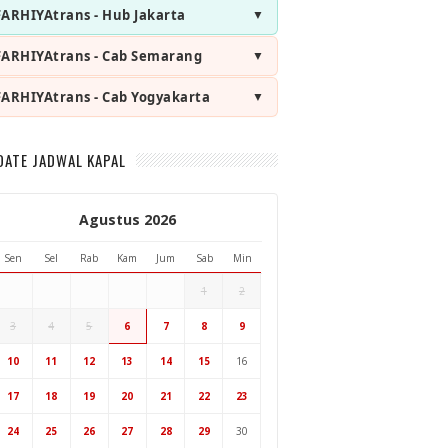
FARHIYAtrans - Hub Jakarta
FARHIYAtrans - Cab Semarang
FARHIYAtrans - Cab Yogyakarta
DATE JADWAL KAPAL
Agustus 2026
Sen
Sel
Rab
Kam
Jum
Sab
Min
1
2
3
4
5
6
7
8
9
Hub Surabaya
10
11
12
13
14
15
16
Hub Jakarta
Cab Semarang
17
18
19
20
21
22
23
Cab Yogyakarta
24
25
26
27
28
29
30