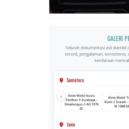
GALERI 
Seluruh dokumentasi asli diambil o
record, pengalaman, konsistensi,
kendaraan mencaku
Sumatera
‹
Kirim Mobil Isuzu
Kirim Mobil T
Panther // Surabaya -
Rush // Gresik - 
Simalungun // AG 1076
W 1588 D
ID
Jawa