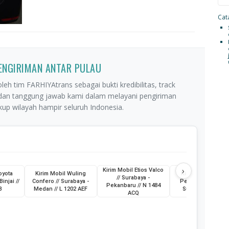
Cata
PENGIRIMAN ANTAR PULAU
leh tim FARHIYAtrans sebagai bukti kredibilitas, track
 dan tanggung jawab kami dalam melayani pengiriman
p wilayah hampir seluruh Indonesia.
›
Kirim Mobil Etios Valco
oyota
Kirim Mobil Wuling
Kirim Truk Skylift /
// Surabaya -
Binjai //
Confero // Surabaya -
Pemkot Pagar Ala
Pekanbaru // N 1484
B
Medan // L 1202 AEF
Sumatera Selatan
ACQ