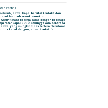
tan Penting :
Seluruh jadwal kapal bersifat tentatif dan
dapat berubah sewaktu-waktu.
FARHIYAtrans bekerja sama dengan beberapa
operator kapal RORO, sehingga ada beberapa
jadwal yang mungkin tidak tertera (terutama
untuk kapal dengan jadwal tentatif).
/
Kirim Mobil Honda Brio
Kirim Mobil Ambulance
Kirim Truk Isuzu Elf //
m
// Medan - Jakarta // L
milik Dinas Kesehatan
Jakarta - Bangka
1837 HW
Kabupaten Nias Barat