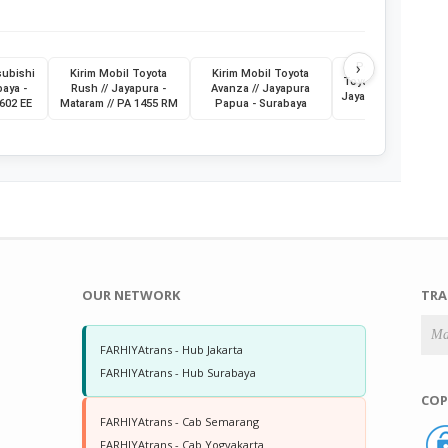
›
Pengiriman Mobi
subishi
Kirim Mobil Toyota
Kirim Mobil Toyota
Toyota Vios // Jakart
baya -
Rush // Jayapura -
Avanza // Jayapura
Jayapura // 21 Juli 
8602 EE
Mataram // PA 1455 RM
Papua - Surabaya
// B 2440 KBI
OUR NETWORK
TRA
FARHIYAtrans - Hub Jakarta
FARHIYAtrans - Hub Surabaya
COP
FARHIYAtrans - Cab Semarang
FARHIYAtrans - Cab Yogyakarta