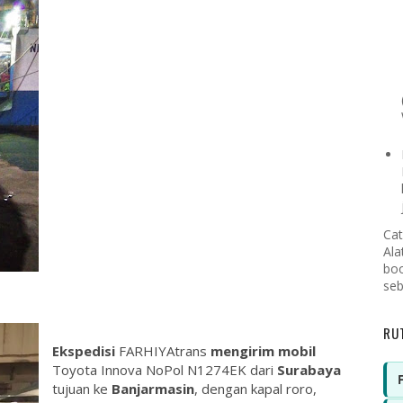
Cat
Ala
boo
seb
RU
Ekspedisi
FARHIYAtrans
mengirim mobil
Toyota Innova NoPol N1274EK dari
Surabaya
tujuan ke
Banjarmasin
, dengan kapal roro,