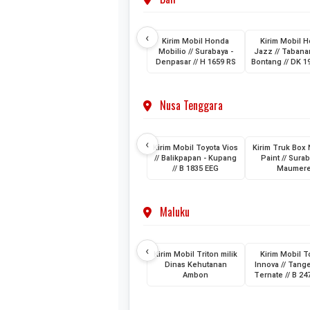
‹
Kirim Mobil Honda
Kirim Mobil 
Mobilio // Surabaya -
Jazz // Tabanan
Denpasar // H 1659 RS
Bontang // DK 1
Nusa Tenggara
‹
Kirim Mobil Toyota Vios
Kirim Truk Box
// Balikpapan - Kupang
Paint // Surab
// B 1835 EEG
Maumer
Maluku
‹
Kirim Mobil Triton milik
Kirim Mobil T
Dinas Kehutanan
Innova // Tang
Ambon
Ternate // B 2