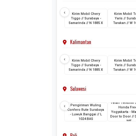
‹
Kirim Mobil Chery
Kirim Mobil T
Tiggo // Surabaya -
Yaris // Surab
Samarinda // N 1885 X
Tarakan // W 1
Kalimantan
‹
Kirim Mobil Chery
Kirim Mobil T
Tiggo // Surabaya -
Yaris // Surab
Samarinda // N 1885 X
Tarakan // W 1
Sulawesi
Telah Terkirim 
‹
Pengiriman Wuling
Honda Fre
Confero Rute Surabaya
Yogyakarta - M
- Luwuk Banggai // L
Door to Door //
1024 BAS
ME
Bali