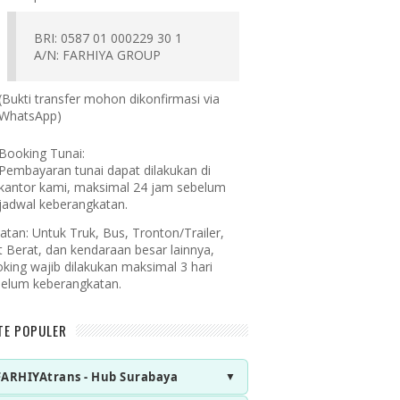
BRI: 0587 01 000229 30 1
A/N: FARHIYA GROUP
(Bukti transfer mohon dikonfirmasi via
WhatsApp)
Booking Tunai:
Pembayaran tunai dapat dilakukan di
kantor kami, maksimal 24 jam sebelum
jadwal keberangkatan.
atan:
Untuk Truk, Bus, Tronton/Trailer,
t Berat, dan kendaraan besar lainnya,
king wajib dilakukan maksimal 3 hari
elum keberangkatan.
TE POPULER
FARHIYAtrans - Hub Surabaya