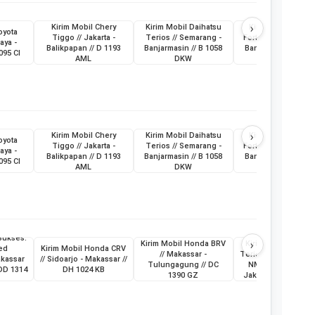
›
Kirim Mobil Chery
Kirim Mobil Daihatsu
Kirim Mobil Toyot
oyota
Tiggo // Jakarta -
Terios // Semarang -
Fortuner // Surabay
aya -
Balikpapan // D 1193
Banjarmasin // B 1058
Banjarmasin // L 19
095 CI
AML
DKW
ABG
›
Kirim Mobil Chery
Kirim Mobil Daihatsu
Kirim Mobil Toyot
oyota
Tiggo // Jakarta -
Terios // Semarang -
Fortuner // Surabay
aya -
Balikpapan // D 1193
Banjarmasin // B 1058
Banjarmasin // L 19
095 CI
AML
DKW
ABG
Sukses:
›
Kirim Mobil Honda BRV
Kirim Mobil Daihat
ed
Kirim Mobil Honda CRV
// Makassar -
Terios & Sepeda Mo
akassar
// Sidoarjo - Makassar //
Tulungagung // DC
NMax // Makassar 
 DD 1314
DH 1024 KB
1390 GZ
Jakarta // KT 1398