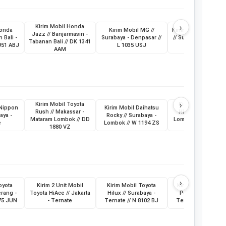
›
Kirim Mobil Honda
Honda
Kirim Mobil MG //
Kirim Mobil MG New
Jazz // Banjarmasin -
 Bali -
Surabaya - Denpasar //
// Surabaya - Denpa
Tabanan Bali // DK 1341
951 ABJ
L 1035 USJ
// L 1074 USK
AAM
›
Kirim Mobil Toyota
Kirim Mobil Toyot
 Nippon
Kirim Mobil Daihatsu
Rush // Makassar -
Hilux // Makassar 
aya -
Rocky // Surabaya -
Mataram Lombok // DD
Lombok Mataram //
e
Lombok // W 1194 ZS
1880 VZ
8496 AV
›
oyota
Kirim 2 Unit Mobil
Kirim Mobil Toyota
Kirim Bus Medium
erang -
Toyota HiAce // Jakarta
Hilux // Surabaya -
Putri // Surabaya 
475 JUN
- Ternate
Ternate // N 8102 BJ
Ternate // G 7016 