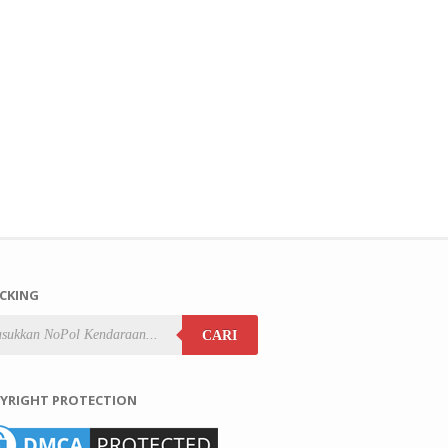
l
Pengiriman Toyota
Pengiriman Mobil
Pengiriman Mobil
a -
Hilux // Surabaya -
Honda Brio // Surabaya
Daihatsu Ayla //
2020
Sorong // 28 Desember
- Sorong // 4 Agustus
Surabaya - Sorong // 4
2015
2015
Agustus 2015
CKING
CARI
YRIGHT PROTECTION