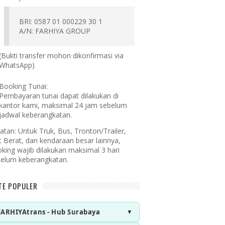
BRI: 0587 01 000229 30 1
A/N: FARHIYA GROUP
(Bukti transfer mohon dikonfirmasi via
WhatsApp)
Booking Tunai:
Pembayaran tunai dapat dilakukan di
kantor kami, maksimal 24 jam sebelum
jadwal keberangkatan.
atan:
Untuk Truk, Bus, Tronton/Trailer,
t Berat, dan kendaraan besar lainnya,
king wajib dilakukan maksimal 3 hari
elum keberangkatan.
TE POPULER
FARHIYAtrans - Hub Surabaya