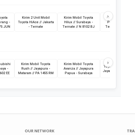
›
oyota
Kirim 2 Unit Mobil
Kirim Mobil Toyota
Kirim Bus Medium
erang -
Toyota HiAce // Jakarta
Hilux // Surabaya -
Putri // Surabaya 
475 JUN
- Ternate
Ternate // N 8102 BJ
Ternate // G 7016 
›
Pengiriman Mobi
subishi
Kirim Mobil Toyota
Kirim Mobil Toyota
Toyota Vios // Jakart
baya -
Rush // Jayapura -
Avanza // Jayapura
Jayapura // 21 Juli 
8602 EE
Mataram // PA 1455 RM
Papua - Surabaya
// B 2440 KBI
OUR NETWORK
TRA