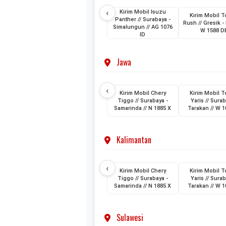
‹
Kirim Mobil Isuzu
Kirim Mobil T
Panther // Surabaya -
Rush // Gresik - 
Simalungun // AG 1076
W 1588 D
ID
Jawa
‹
Kirim Mobil Chery
Kirim Mobil T
Tiggo // Surabaya -
Yaris // Surab
Samarinda // N 1885 X
Tarakan // W 1
Kalimantan
‹
Kirim Mobil Chery
Kirim Mobil T
Tiggo // Surabaya -
Yaris // Surab
Samarinda // N 1885 X
Tarakan // W 1
Sulawesi