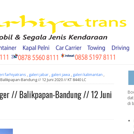
eri farhiyatrans
,
galeri jabar
,
galeri jawa
,
galeri kalimantan
,
Balikpapan-Bandung // 12 Juni 2020 // KT 8440 LC
er // Balikpapan-Bandung // 12 Juni
Boo
dat
di 