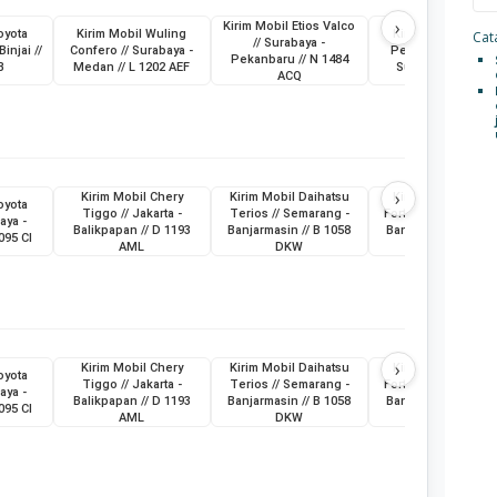
›
Kirim Mobil Etios Valco
oyota
Kirim Mobil Wuling
Kirim Truk Skylift /
Cata
// Surabaya -
Binjai //
Confero // Surabaya -
Pemkot Pagar Ala
Pekanbaru // N 1484
B
Medan // L 1202 AEF
Sumatera Selatan
ACQ
›
Kirim Mobil Chery
Kirim Mobil Daihatsu
Kirim Mobil Toyot
oyota
Tiggo // Jakarta -
Terios // Semarang -
Fortuner // Surabay
aya -
Balikpapan // D 1193
Banjarmasin // B 1058
Banjarmasin // L 19
095 CI
AML
DKW
ABG
›
Kirim Mobil Chery
Kirim Mobil Daihatsu
Kirim Mobil Toyot
oyota
Tiggo // Jakarta -
Terios // Semarang -
Fortuner // Surabay
aya -
Balikpapan // D 1193
Banjarmasin // B 1058
Banjarmasin // L 19
095 CI
AML
DKW
ABG