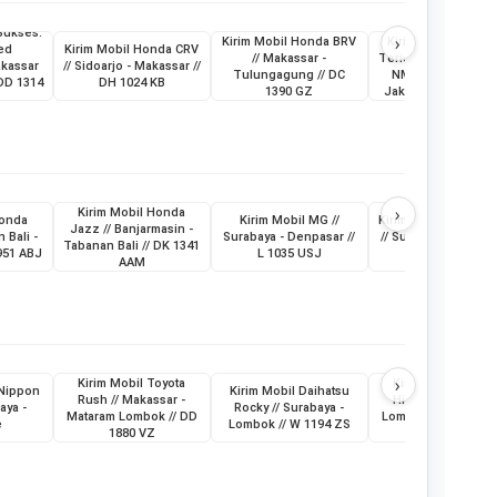
Sukses:
›
Kirim Mobil Honda BRV
Kirim Mobil Daihat
ed
Kirim Mobil Honda CRV
// Makassar -
Terios & Sepeda Mo
akassar
// Sidoarjo - Makassar //
Tulungagung // DC
NMax // Makassar 
 DD 1314
DH 1024 KB
1390 GZ
Jakarta // KT 1398
›
Kirim Mobil Honda
Honda
Kirim Mobil MG //
Kirim Mobil MG New
Jazz // Banjarmasin -
 Bali -
Surabaya - Denpasar //
// Surabaya - Denpa
Tabanan Bali // DK 1341
951 ABJ
L 1035 USJ
// L 1074 USK
AAM
›
Kirim Mobil Toyota
Kirim Mobil Toyot
 Nippon
Kirim Mobil Daihatsu
Rush // Makassar -
Hilux // Makassar 
aya -
Rocky // Surabaya -
Mataram Lombok // DD
Lombok Mataram //
e
Lombok // W 1194 ZS
1880 VZ
8496 AV