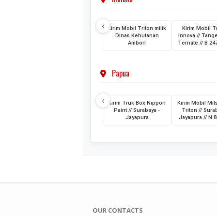
‹
Kirim Mobil Triton milik
Kirim Mobil T
Dinas Kehutanan
Innova // Tang
Ambon
Ternate // B 2
Papua
‹
Kirim Truk Box Nippon
Kirim Mobil Mit
Paint // Surabaya -
Triton // Sura
Jayapura
Jayapura // N 
OUR CONTACTS