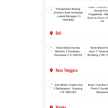
Telah Terkirim 
‹
Pengiriman Wuling
Honda Fre
Confero Rute Surabaya
Yogyakarta - M
- Luwuk Banggai // L
Door to Door //
1024 BAS
ME
Bali
‹
Kirim Mobil Honda
Kirim Mobil 
Mobilio // Surabaya -
Jazz // Tabanan
Denpasar // H 1659 RS
Bontang // DK 1
Nusa Tenggara
‹
Kirim Mobil Toyota Vios
Kirim Truk Box
// Balikpapan - Kupang
Paint // Surab
// B 1835 EEG
Maumer
Maluku