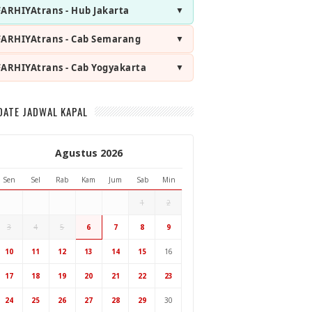
FARHIYAtrans - Hub Jakarta
FARHIYAtrans - Cab Semarang
FARHIYAtrans - Cab Yogyakarta
DATE JADWAL KAPAL
Agustus 2026
Sen
Sel
Rab
Kam
Jum
Sab
Min
1
2
3
4
5
6
7
8
9
Hub Surabaya
10
11
12
13
14
15
16
Hub Jakarta
Cab Semarang
17
18
19
20
21
22
23
Cab Yogyakarta
24
25
26
27
28
29
30