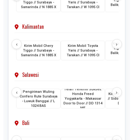
Tiggo // Jakarta 
Tiggo // Surabaya -
Yaris // Surabaya -
Balikpapan // D 1
Samarinda // N 1885 X
Tarakan // W 1095 CI
AML
Kalimantan
‹
›
Kirim Mobil Cher
Kirim Mobil Chery
Kirim Mobil Toyota
Tiggo // Jakarta 
Tiggo // Surabaya -
Yaris // Surabaya -
Balikpapan // D 1
Samarinda // N 1885 X
Tarakan // W 1095 CI
AML
Sulawesi
Telah Terkirim Sukses:
‹
›
Pengiriman Wuling
Honda Freed
Kirim Mobil Honda
Confero Rute Surabaya
Yogyakarta - Makassar
// Sidoarjo - Makass
- Luwuk Banggai // L
Door to Door // DD 1314
DH 1024 KB
1024 BAS
ME
Bali
Kirim Mobil Hon