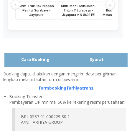
‹
›
Kirim Truk Box Nippon
Kirim Mobil Mitsubishi
Kirim Mobil Toyo
Paint // Surabaya -
Triton // Surabaya -
Rush // Jayapura
Jayapura
Jayapura // N 8602 EE
Mataram // PA 145
Cara Booking
Syarat
Booking dapat dilakukan dengan mengirim data pengiriman
lengkap melalui tautan form di bawah ini:
formbookingfarhiyatrans
Booking Transfer:
Pembayaran DP minimal 50% ke rekening resmi perusahaan:
BRI: 0587 01 000229 30 1
A/N: FARHIYA GROUP