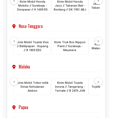
‹
›
Kirim Mobil Honda
Kirim Mobil Honda
Jazz // Banjarmasi
Mobilio // Surabaya -
Jazz // Tabanan Bali -
Tabanan Bali // DK 
Denpasar // H 1659 RS
Bontang // DK 1951 ABJ
AAM
Nusa Tenggara
‹
›
Kirim Mobil Toyo
Kirim Mobil Toyota Vios
Kirim Truk Box Nippon
Rush // Makassar
// Balikpapan - Kupang
Paint // Surabaya -
Mataram Lombok /
// B 1835 EEG
Maumere
1880 VZ
Maluku
‹
›
Kirim Mobil Triton milik
Kirim Mobil Toyota
Kirim 2 Unit Mob
Dinas Kehutanan
Innova // Tangerang -
Toyota HiAce // Jak
Ambon
Ternate // B 2475 JUN
- Ternate
Papua