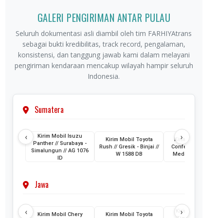
GALERI PENGIRIMAN ANTAR PULAU
Seluruh dokumentasi asli diambil oleh tim FARHIYAtrans
sebagai bukti kredibilitas, track record, pengalaman,
konsistensi, dan tanggung jawab kami dalam melayani
pengiriman kendaraan mencakup wilayah hampir seluruh
Indonesia.
Sumatera
‹
›
Kirim Mobil Isuzu
Kirim Mobil Toyota
Kirim Mobil Wuli
Panther // Surabaya -
Rush // Gresik - Binjai //
Confero // Surabay
Simalungun // AG 1076
W 1588 DB
Medan // L 1202 
ID
Jawa
‹
›
Kirim Mobil Cher
Kirim Mobil Chery
Kirim Mobil Toyota