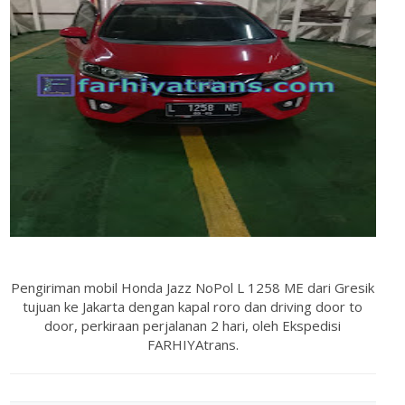
Pengiriman mobil Honda Jazz NoPol L 1258 ME dari Gresik
tujuan ke Jakarta dengan kapal roro dan driving door to
door, perkiraan perjalanan 2 hari, oleh Ekspedisi
FARHIYAtrans.