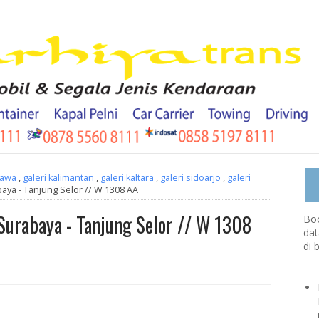
jawa
,
galeri kalimantan
,
galeri kaltara
,
galeri sidoarjo
,
galeri
baya - Tanjung Selor // W 1308 AA
 Surabaya - Tanjung Selor // W 1308
Boo
dat
di 