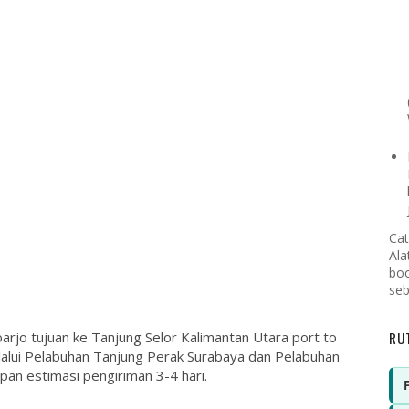
Cat
Ala
boo
seb
RU
arjo tujuan ke Tanjung Selor Kalimantan Utara port to
lalui Pelabuhan Tanjung Perak Surabaya dan Pelabuhan
an estimasi pengiriman 3-4 hari.