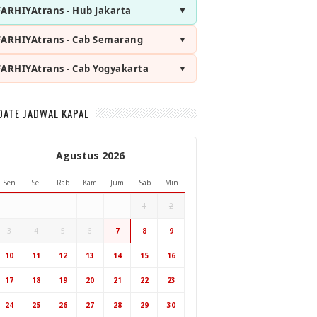
FARHIYAtrans - Hub Jakarta
FARHIYAtrans - Cab Semarang
FARHIYAtrans - Cab Yogyakarta
DATE JADWAL KAPAL
Agustus 2026
Sen
Sel
Rab
Kam
Jum
Sab
Min
1
2
3
4
5
6
7
8
9
Hub Surabaya
10
11
12
13
14
15
16
Hub Jakarta
Cab Semarang
17
18
19
20
21
22
23
Cab Yogyakarta
24
25
26
27
28
29
30