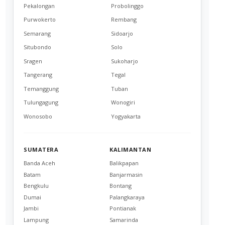
Pekalongan
Probolinggo
Purwokerto
Rembang
Semarang
Sidoarjo
Situbondo
Solo
Sragen
Sukoharjo
Tangerang
Tegal
Temanggung
Tuban
Tulungagung
Wonogiri
Wonosobo
Yogyakarta
SUMATERA
KALIMANTAN
Banda Aceh
Balikpapan
Batam
Banjarmasin
Bengkulu
Bontang
Dumai
Palangkaraya
Jambi
Pontianak
Lampung
Samarinda