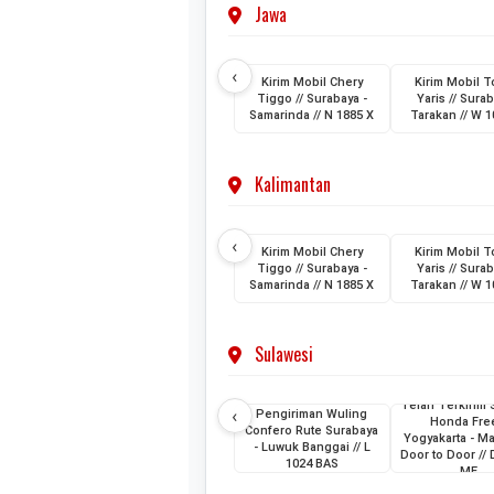
Jawa
‹
Kirim Mobil Chery
Kirim Mobil T
Tiggo // Surabaya -
Yaris // Surab
Samarinda // N 1885 X
Tarakan // W 1
Kalimantan
‹
Kirim Mobil Chery
Kirim Mobil T
Tiggo // Surabaya -
Yaris // Surab
Samarinda // N 1885 X
Tarakan // W 1
Sulawesi
Telah Terkirim 
‹
Pengiriman Wuling
Honda Fre
Confero Rute Surabaya
Yogyakarta - M
- Luwuk Banggai // L
Door to Door //
1024 BAS
ME