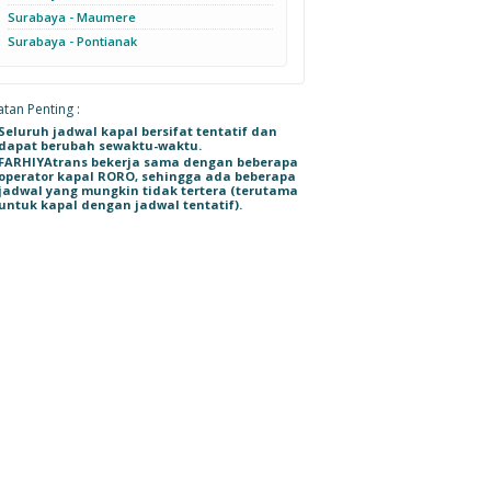
Surabaya - Maumere
Surabaya - Pontianak
tan Penting :
Seluruh jadwal kapal bersifat tentatif dan
dapat berubah sewaktu-waktu.
FARHIYAtrans bekerja sama dengan beberapa
operator kapal RORO, sehingga ada beberapa
jadwal yang mungkin tidak tertera (terutama
untuk kapal dengan jadwal tentatif).