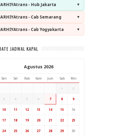
FARHIYAtrans - Hub Jakarta
FARHIYAtrans - Cab Semarang
FARHIYAtrans - Cab Yogyakarta
DATE JADWAL KAPAL
Agustus 2026
Sen
Sel
Rab
Kam
Jum
Sab
Min
1
2
3
4
5
6
7
8
9
Hub Surabaya
10
11
12
13
14
15
16
Hub Jakarta
Cab Semarang
17
18
19
20
21
22
23
Cab Yogyakarta
24
25
26
27
28
29
30