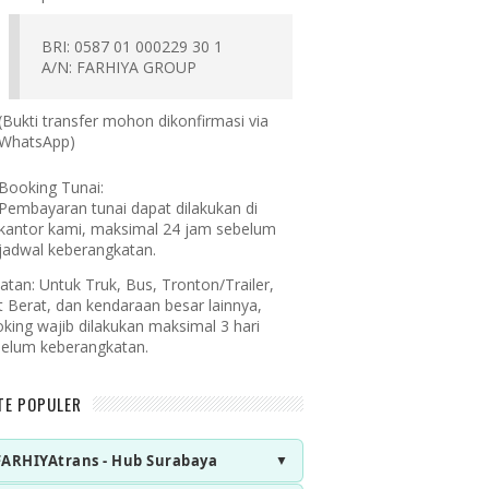
BRI: 0587 01 000229 30 1
A/N: FARHIYA GROUP
(Bukti transfer mohon dikonfirmasi via
WhatsApp)
Booking Tunai:
Pembayaran tunai dapat dilakukan di
kantor kami, maksimal 24 jam sebelum
jadwal keberangkatan.
atan:
Untuk Truk, Bus, Tronton/Trailer,
t Berat, dan kendaraan besar lainnya,
king wajib dilakukan maksimal 3 hari
elum keberangkatan.
TE POPULER
FARHIYAtrans - Hub Surabaya