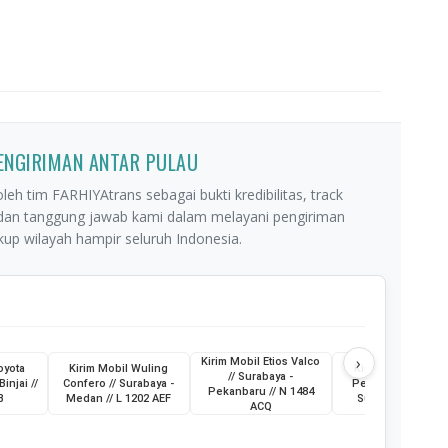
PENGIRIMAN ANTAR PULAU
leh tim FARHIYAtrans sebagai bukti kredibilitas, track
 dan tanggung jawab kami dalam melayani pengiriman
p wilayah hampir seluruh Indonesia.
›
Kirim Mobil Etios Valco
oyota
Kirim Mobil Wuling
Kirim Truk Skylift /
// Surabaya -
Binjai //
Confero // Surabaya -
Pemkot Pagar Ala
Pekanbaru // N 1484
B
Medan // L 1202 AEF
Sumatera Selatan
ACQ