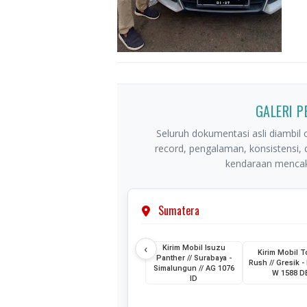
GALERI 
Seluruh dokumentasi asli diambil o
record, pengalaman, konsistensi,
kendaraan mencaku
Sumatera
‹
Kirim Mobil Isuzu
Kirim Mobil T
Panther // Surabaya -
Rush // Gresik - 
Simalungun // AG 1076
W 1588 D
ID