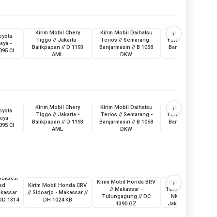
›
Kirim Mobil Chery
Kirim Mobil Daihatsu
Kirim Mobil Toyot
oyota
Tiggo // Jakarta -
Terios // Semarang -
Fortuner // Surabay
aya -
Balikpapan // D 1193
Banjarmasin // B 1058
Banjarmasin // L 19
095 CI
AML
DKW
ABG
›
Kirim Mobil Chery
Kirim Mobil Daihatsu
Kirim Mobil Toyot
oyota
Tiggo // Jakarta -
Terios // Semarang -
Fortuner // Surabay
aya -
Balikpapan // D 1193
Banjarmasin // B 1058
Banjarmasin // L 19
095 CI
AML
DKW
ABG
Sukses:
›
Kirim Mobil Honda BRV
Kirim Mobil Daihat
ed
Kirim Mobil Honda CRV
// Makassar -
Terios & Sepeda Mo
akassar
// Sidoarjo - Makassar //
Tulungagung // DC
NMax // Makassar 
 DD 1314
DH 1024 KB
1390 GZ
Jakarta // KT 1398