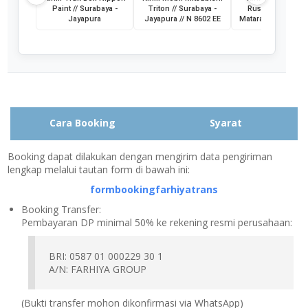
Paint // Surabaya -
Triton // Surabaya -
Rush // Jayapura
Jayapura
Jayapura // N 8602 EE
Mataram // PA 145
Cara Booking
Syarat
Booking dapat dilakukan dengan mengirim data pengiriman
lengkap melalui tautan form di bawah ini:
formbookingfarhiyatrans
Booking Transfer:
Pembayaran DP minimal 50% ke rekening resmi perusahaan:
BRI: 0587 01 000229 30 1
A/N: FARHIYA GROUP
(Bukti transfer mohon dikonfirmasi via WhatsApp)