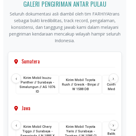
GALERI PENGIRIMAN ANTAR PULAU
Seluruh dokumentasi asli diambil oleh tim FARHIYAtrans
sebagai bukti kredibilitas, track record, pengalaman,
konsistensi, dan tanggung jawab kami dalam melayani
pengiriman kendaraan mencakup wilayah hampir seluruh
Indonesia.
Sumatera
‹
›
Kirim Mobil Isuzu
Kirim Mobil Toyota
Kirim Mobil Wuli
Panther // Surabaya -
Rush // Gresik - Binjai //
Confero // Surabay
Simalungun // AG 1076
W 1588 DB
Medan // L 1202 
ID
Jawa
‹
›
Kirim Mobil Cher
Kirim Mobil Chery
Kirim Mobil Toyota
Tiggo // Jakarta 
Tiggo // Surabaya -
Yaris // Surabaya -
Balikpapan // D 1
Samarinda // N 1885 X
Tarakan // W 1095 CI