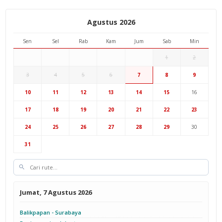
Agustus 2026
Sen
Sel
Rab
Kam
Jum
Sab
Min
1
2
3
4
5
6
7
8
9
Hub Surabaya
10
11
12
13
14
15
16
Hub Jakarta
Cab Semarang
17
18
19
20
21
22
23
Cab Yogyakarta
24
25
26
27
28
29
30
31
Jumat, 7 Agustus 2026
Balikpapan - Surabaya