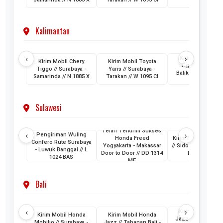
AML
Kalimantan
‹
›
Kirim Mobil Cher
Kirim Mobil Chery
Kirim Mobil Toyota
Tiggo // Jakarta 
Tiggo // Surabaya -
Yaris // Surabaya -
Balikpapan // D 1
Samarinda // N 1885 X
Tarakan // W 1095 CI
AML
Sulawesi
Telah Terkirim Sukses:
‹
›
Pengiriman Wuling
Honda Freed
Kirim Mobil Honda
Confero Rute Surabaya
Yogyakarta - Makassar
// Sidoarjo - Makass
- Luwuk Banggai // L
Door to Door // DD 1314
DH 1024 KB
1024 BAS
ME
Bali
‹
›
Kirim Mobil Hon
Kirim Mobil Honda
Kirim Mobil Honda
Jazz // Banjarmasi
Mobilio // Surabaya -
Jazz // Tabanan Bali -