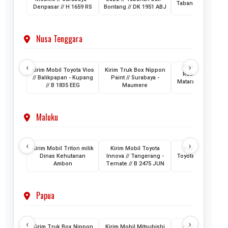
Tabanan Bali // DK 
Denpasar // H 1659 RS
Bontang // DK 1951 ABJ
AAM
Nusa Tenggara
‹
›
Kirim Mobil Toyo
Kirim Mobil Toyota Vios
Kirim Truk Box Nippon
Rush // Makassar
// Balikpapan - Kupang
Paint // Surabaya -
Mataram Lombok /
// B 1835 EEG
Maumere
1880 VZ
Maluku
‹
›
Kirim Mobil Triton milik
Kirim Mobil Toyota
Kirim 2 Unit Mob
Dinas Kehutanan
Innova // Tangerang -
Toyota HiAce // Jak
Ambon
Ternate // B 2475 JUN
- Ternate
Papua
‹
›
Kirim Truk Box Nippon
Kirim Mobil Mitsubishi
Kirim Mobil Toyo