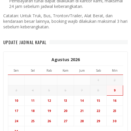
Pembayaran tunai dapat dilakukan di kantor kami, maksimal
24 jam sebelum jadwal keberangkatan.
Catatan:
Untuk Truk, Bus, Tronton/Trailer, Alat Berat, dan
kendaraan besar lainnya, booking wajib dilakukan maksimal 3 hari
sebelum keberangkatan.
UPDATE JADWAL KAPAL
Agustus 2026
Sen
Sel
Rab
Kam
Jum
Sab
Min
1
2
3
4
5
6
7
8
9
10
11
12
13
14
15
16
17
18
19
20
21
22
23
24
25
26
27
28
29
30