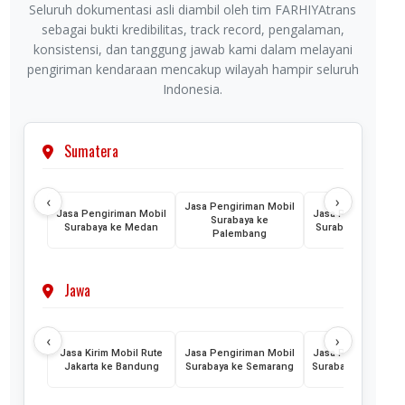
Seluruh dokumentasi asli diambil oleh tim FARHIYAtrans
sebagai bukti kredibilitas, track record, pengalaman,
konsistensi, dan tanggung jawab kami dalam melayani
pengiriman kendaraan mencakup wilayah hampir seluruh
Indonesia.
Sumatera
‹
›
Jasa Pengiriman Mobil
Jasa Pengiriman Mobil
Jasa Pengiriman M
Surabaya ke
Surabaya ke Medan
Surabaya ke Lamp
Palembang
Jawa
‹
›
Jasa Kirim Mobil Rute
Jasa Pengiriman Mobil
Jasa Pengiriman M
Jakarta ke Bandung
Surabaya ke Semarang
Surabaya ke Yogyak