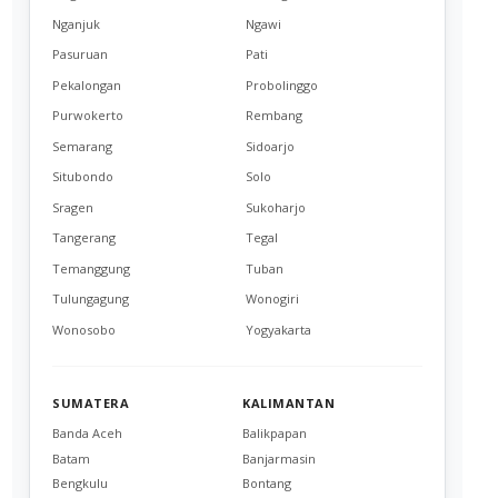
Nganjuk
Ngawi
Pasuruan
Pati
Pekalongan
Probolinggo
Purwokerto
Rembang
Semarang
Sidoarjo
Situbondo
Solo
Sragen
Sukoharjo
Tangerang
Tegal
Temanggung
Tuban
Tulungagung
Wonogiri
Wonosobo
Yogyakarta
SUMATERA
KALIMANTAN
Banda Aceh
Balikpapan
Batam
Banjarmasin
Bengkulu
Bontang