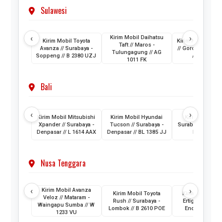
Sulawesi
‹
›
Kirim Mobil Daihatsu
Kirim Mobil Toyota
Kirim Mobil Hond
Taft // Maros -
Avanza // Surabaya -
// Gorontalo - Su
Tulungagung // AG
Soppeng // B 2380 UZJ
// T 1595 FK
1011 FK
Bali
‹
›
Kirim Mobil Mitsubishi
Kirim Mobil Hyundai
Kirim Mobil MG
Xpander // Surabaya -
Tucson // Surabaya -
Surabaya - Denpa
Denpasar // L 1614 AAX
Denpasar // BL 1385 JJ
L 1035 USJ
Nusa Tenggara
‹
›
Kirim Mobil Avanza
Kirim Mobil Toyota
Kirim Mobil Su
Veloz // Mataram -
Rush // Surabaya -
Ertiga // Suraba
Waingapu Sumba // W
Lombok // B 2610 POE
Ende // L 1070
1233 VU