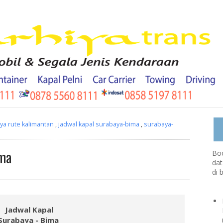
ya rute kalimantan
,
jadwal kapal surabaya-bima
,
surabaya-
ima
Boo
dat
di 
Jadwal Kapal
Surabaya - Bima