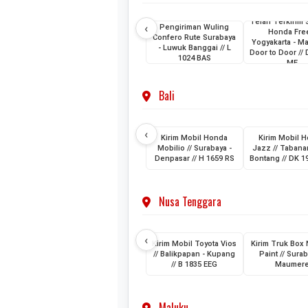
Telah Terkirim 
‹
Pengiriman Wuling
Honda Fre
Confero Rute Surabaya
Yogyakarta - M
- Luwuk Banggai // L
Door to Door //
1024 BAS
ME
Bali
‹
Kirim Mobil Honda
Kirim Mobil 
Mobilio // Surabaya -
Jazz // Tabanan
Denpasar // H 1659 RS
Bontang // DK 1
Nusa Tenggara
‹
Kirim Mobil Toyota Vios
Kirim Truk Box
// Balikpapan - Kupang
Paint // Surab
// B 1835 EEG
Maumer
Maluku