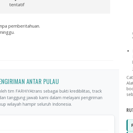
tentatif
anpa pemberitahuan.
minggu.
Cat
PENGIRIMAN ANTAR PULAU
Ala
boo
leh tim FARHIYAtrans sebagai bukti kredibilitas, track
seb
 dan tanggung jawab kami dalam melayani pengiriman
p wilayah hampir seluruh Indonesia.
RU