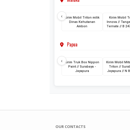
‹
Kirim Mobil Triton milik
Kirim Mobil T
Dinas Kehutanan
Innova // Tang
Ambon
Ternate // B 2
Papua
‹
Kirim Truk Box Nippon
Kirim Mobil Mit
Paint // Surabaya -
Triton // Sura
Jayapura
Jayapura // N 
OUR CONTACTS