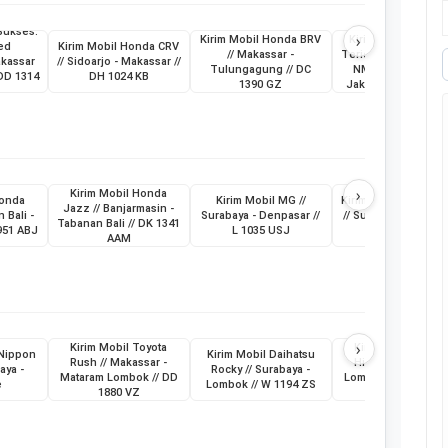
Sukses:
›
Kirim Mobil Honda BRV
Kirim Mobil Daihat
ed
Kirim Mobil Honda CRV
// Makassar -
Terios & Sepeda Mo
akassar
// Sidoarjo - Makassar //
Tulungagung // DC
NMax // Makassar 
 DD 1314
DH 1024 KB
1390 GZ
Jakarta // KT 1398
›
Kirim Mobil Honda
Honda
Kirim Mobil MG //
Kirim Mobil MG New
Jazz // Banjarmasin -
 Bali -
Surabaya - Denpasar //
// Surabaya - Denpa
Tabanan Bali // DK 1341
951 ABJ
L 1035 USJ
// L 1074 USK
AAM
›
Kirim Mobil Toyota
Kirim Mobil Toyot
 Nippon
Kirim Mobil Daihatsu
Rush // Makassar -
Hilux // Makassar 
aya -
Rocky // Surabaya -
Mataram Lombok // DD
Lombok Mataram //
e
Lombok // W 1194 ZS
1880 VZ
8496 AV