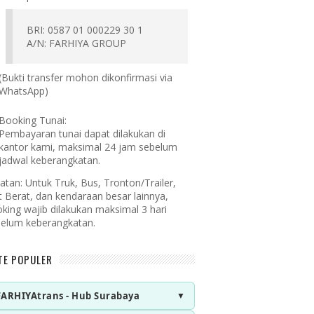
BRI: 0587 01 000229 30 1
A/N: FARHIYA GROUP
(Bukti transfer mohon dikonfirmasi via
WhatsApp)
Booking Tunai:
Pembayaran tunai dapat dilakukan di
kantor kami, maksimal 24 jam sebelum
jadwal keberangkatan.
atan:
Untuk Truk, Bus, Tronton/Trailer,
t Berat, dan kendaraan besar lainnya,
king wajib dilakukan maksimal 3 hari
elum keberangkatan.
TE POPULER
FARHIYAtrans - Hub Surabaya