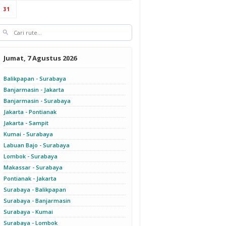
31
su
Kirim Mobil Mitsubishi
Kirim Mobil Listrik
Kirim Mobil Wuling
tor
Xpander //
Wuling Air EV //
Almaz // Surabaya -
-
Probolinggo - Takalar
Surabaya - Palu // B
Makassar // B 1513 EZE
 WQ
// N 1327 MM
1801 UNR
Jumat, 7 Agustus 2026
Balikpapan - Surabaya
Banjarmasin - Jakarta
Banjarmasin - Surabaya
 HS
Kirim Mobil Mitsubishi
Kirim Mobil MG ZS //
Kirim Mobil Mitsubishi
sar
Xpander // Denpasar -
Surabaya - Denpasar //
Xpander // Surabaya -
Jakarta - Pontianak
Surabaya // L 1614 AAX
L 1074 USL
Denpasar // L 1614 AAX
Jakarta - Sampit
Kumai - Surabaya
Labuan Bajo - Surabaya
Lombok - Surabaya
Makassar - Surabaya
a
Kirim Mobil Toyota
Pontianak - Jakarta
Kirim Mobil Toyota
Kirim Mobil Toyota
-
Fortuner // Surabaya -
Rush // Surabaya -
Veloz // Waingapu -
Surabaya - Balikpapan
 DD
Labuan Bajo // B 1993
Lombok // B 2610 POE
Lombok // W 1233 VU
SQH
Surabaya - Banjarmasin
Surabaya - Kumai
Surabaya - Lombok