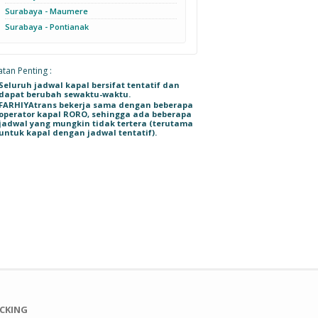
Surabaya - Maumere
Surabaya - Pontianak
 2
Kirim Mobil Toyota
Kirim Mobil Nissan
Kirim Mobil Audi 1800 //
-
Hilux // Surabaya -
Elgrand // Ambon -
Surabaya - Ternate // B
QC
Ambon // N 1635 X
Depok // B 2109 SBK
1128 TK
tan Penting :
Seluruh jadwal kapal bersifat tentatif dan
dapat berubah sewaktu-waktu.
FARHIYAtrans bekerja sama dengan beberapa
operator kapal RORO, sehingga ada beberapa
jadwal yang mungkin tidak tertera (terutama
untuk kapal dengan jadwal tentatif).
l
Pengiriman Toyota
Pengiriman Mobil
Pengiriman Mobil
a -
Hilux // Surabaya -
Honda Brio // Surabaya
Daihatsu Ayla //
2020
Sorong // 28 Desember
- Sorong // 4 Agustus
Surabaya - Sorong // 4
2015
2015
Agustus 2015
CKING