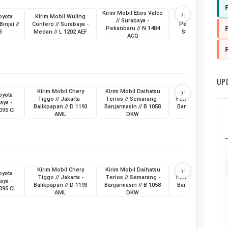
›
Kirim Mobil Etios Valco
oyota
Kirim Mobil Wuling
Kirim Truk Skylift /
// Surabaya -
Binjai //
Confero // Surabaya -
Pemkot Pagar Ala
Pekanbaru // N 1484
B
Medan // L 1202 AEF
Sumatera Selatan
ACQ
UP
›
Kirim Mobil Chery
Kirim Mobil Daihatsu
Kirim Mobil Toyot
oyota
Tiggo // Jakarta -
Terios // Semarang -
Fortuner // Surabay
aya -
Balikpapan // D 1193
Banjarmasin // B 1058
Banjarmasin // L 19
095 CI
AML
DKW
ABG
›
Kirim Mobil Chery
Kirim Mobil Daihatsu
Kirim Mobil Toyot
oyota
Tiggo // Jakarta -
Terios // Semarang -
Fortuner // Surabay
aya -
Balikpapan // D 1193
Banjarmasin // B 1058
Banjarmasin // L 19
095 CI
AML
DKW
ABG