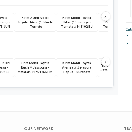
›
oyota
Kirim 2 Unit Mobil
Kirim Mobil Toyota
Kirim Bus Medium
erang -
Toyota HiAce // Jakarta
Hilux // Surabaya -
Putri // Surabaya 
475 JUN
- Ternate
Ternate // N 8102 BJ
Ternate // G 7016 
Cata
›
Pengiriman Mobi
subishi
Kirim Mobil Toyota
Kirim Mobil Toyota
Toyota Vios // Jakart
baya -
Rush // Jayapura -
Avanza // Jayapura
Jayapura // 21 Juli 
8602 EE
Mataram // PA 1455 RM
Papua - Surabaya
// B 2440 KBI
OUR NETWORK
TRA