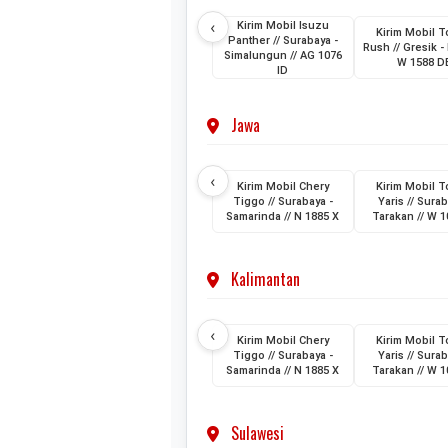
‹
Kirim Mobil Isuzu
Kirim Mobil T
Panther // Surabaya -
Rush // Gresik - 
Simalungun // AG 1076
W 1588 D
ID
Jawa
‹
Kirim Mobil Chery
Kirim Mobil T
Tiggo // Surabaya -
Yaris // Surab
Samarinda // N 1885 X
Tarakan // W 1
Kalimantan
‹
Kirim Mobil Chery
Kirim Mobil T
Tiggo // Surabaya -
Yaris // Surab
Samarinda // N 1885 X
Tarakan // W 1
Sulawesi