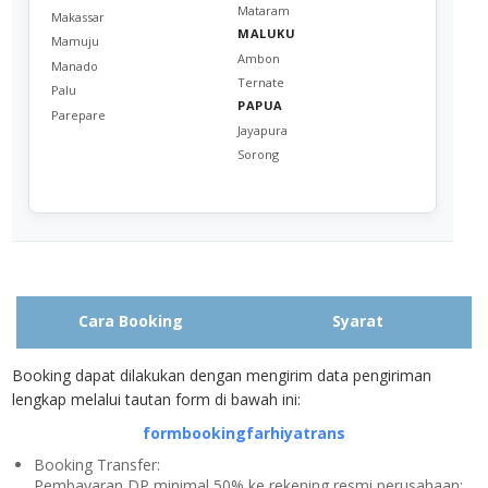
Mataram
Makassar
MALUKU
Mamuju
Ambon
Manado
Ternate
Palu
PAPUA
Parepare
Jayapura
Sorong
Cara Booking
Syarat
Booking dapat dilakukan dengan mengirim data pengiriman
lengkap melalui tautan form di bawah ini:
formbookingfarhiyatrans
Booking Transfer:
Pembayaran DP minimal 50% ke rekening resmi perusahaan: