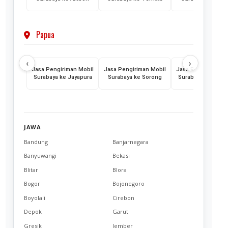
Papua
‹
›
Jasa Pengiriman Mobil
Jasa Pengiriman Mobil
Jasa Pengiriman M
Surabaya ke Jayapura
Surabaya ke Sorong
Surabaya ke Mera
JAWA
Bandung
Banjarnegara
Banyuwangi
Bekasi
Blitar
Blora
Bogor
Bojonegoro
Boyolali
Cirebon
Depok
Garut
Gresik
Jember