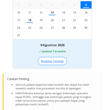
3
4
5
6
7
8
9
10
11
12
13
14
15
16
17
18
19
20
21
22
23
24
25
26
27
28
29
30
31
9 Agustus 2026
✓ Jadwal Tersedia
Booking Tempat
Catatan Penting:
Seluruh jadwal kapal bersifat tentatif dan dapat berubah
sewaktu-waktu menyesuaikan kondisi di lapangan.
FARHIYAtrans bekerja sama dengan beberapa operator
kapal RORO, sehingga ada beberapa jadwal yang mungkin
tidak tertera (terutama untuk perusahaan kapal yang
jadwalnya masih tentatif).