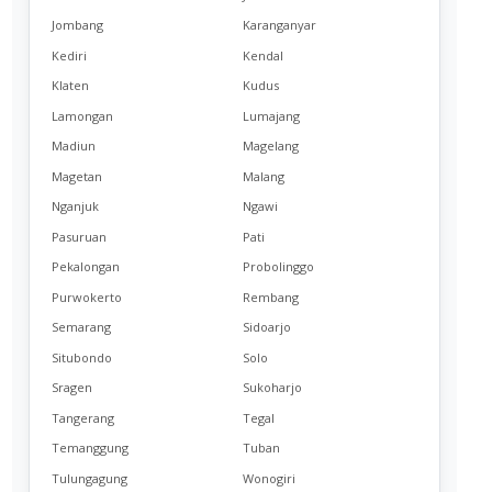
Jombang
Karanganyar
Kediri
Kendal
Klaten
Kudus
Lamongan
Lumajang
Madiun
Magelang
Magetan
Malang
Nganjuk
Ngawi
Pasuruan
Pati
Pekalongan
Probolinggo
Purwokerto
Rembang
Semarang
Sidoarjo
Situbondo
Solo
Sragen
Sukoharjo
Tangerang
Tegal
Temanggung
Tuban
Tulungagung
Wonogiri