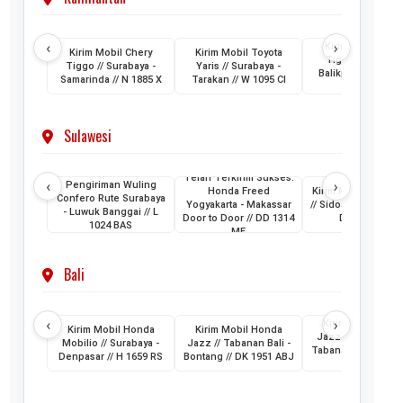
‹
›
Kirim Mobil Cher
Kirim Mobil Chery
Kirim Mobil Toyota
Tiggo // Jakarta 
Tiggo // Surabaya -
Yaris // Surabaya -
Balikpapan // D 1
Samarinda // N 1885 X
Tarakan // W 1095 CI
AML
Sulawesi
Telah Terkirim Sukses:
‹
›
Pengiriman Wuling
Honda Freed
Kirim Mobil Honda
Confero Rute Surabaya
Yogyakarta - Makassar
// Sidoarjo - Makass
- Luwuk Banggai // L
Door to Door // DD 1314
DH 1024 KB
1024 BAS
ME
Bali
‹
›
Kirim Mobil Hon
Kirim Mobil Honda
Kirim Mobil Honda
Jazz // Banjarmasi
Mobilio // Surabaya -
Jazz // Tabanan Bali -
Tabanan Bali // DK 
Denpasar // H 1659 RS
Bontang // DK 1951 ABJ
AAM