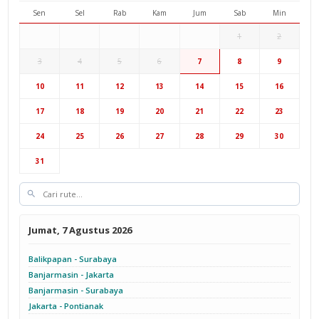
Sen
Sel
Rab
Kam
Jum
Sab
Min
1
2
3
4
5
6
7
8
9
Hub Surabaya
10
11
12
13
14
15
16
Hub Jakarta
Cab Semarang
17
18
19
20
21
22
23
Cab Yogyakarta
24
25
26
27
28
29
30
31
Jumat, 7 Agustus 2026
Balikpapan - Surabaya
Banjarmasin - Jakarta
Banjarmasin - Surabaya
Jakarta - Pontianak