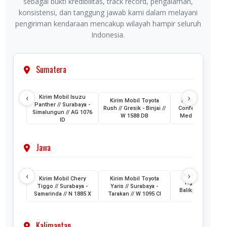
sebagai bukti kredibilitas, track record, pengalaman,
konsistensi, dan tanggung jawab kami dalam melayani
pengiriman kendaraan mencakup wilayah hampir seluruh
Indonesia.
Sumatera
‹
›
Kirim Mobil Isuzu
Kirim Mobil Toyota
Kirim Mobil Wuli
Panther // Surabaya -
Rush // Gresik - Binjai //
Confero // Surabay
Simalungun // AG 1076
W 1588 DB
Medan // L 1202 
ID
Jawa
‹
›
Kirim Mobil Cher
Kirim Mobil Chery
Kirim Mobil Toyota
Tiggo // Jakarta 
Tiggo // Surabaya -
Yaris // Surabaya -
Balikpapan // D 1
Samarinda // N 1885 X
Tarakan // W 1095 CI
AML
Kalimantan