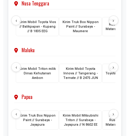
Nusa Tenggara
‹
›
Kirim Mobil Toyo
Kirim Mobil Toyota Vios
Kirim Truk Box Nippon
Rush // Makassar
// Balikpapan - Kupang
Paint // Surabaya -
Mataram Lombok /
// B 1835 EEG
Maumere
1880 VZ
Maluku
‹
›
Kirim Mobil Triton milik
Kirim Mobil Toyota
Kirim 2 Unit Mob
Dinas Kehutanan
Innova // Tangerang -
Toyota HiAce // Jak
Ambon
Ternate // B 2475 JUN
- Ternate
Papua
‹
›
Kirim Truk Box Nippon
Kirim Mobil Mitsubishi
Kirim Mobil Toyo
Paint // Surabaya -
Triton // Surabaya -
Rush // Jayapura
Jayapura
Jayapura // N 8602 EE
Mataram // PA 145