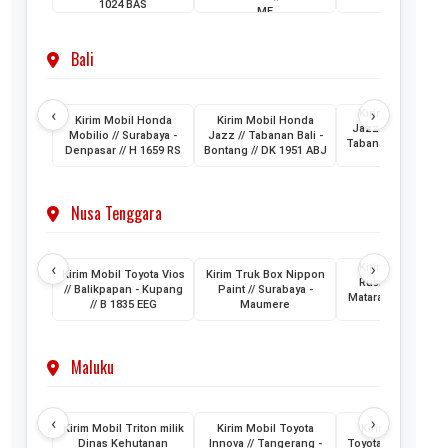
1024 BAS
ME
Bali
‹
›
Kirim Mobil Hon
Kirim Mobil Honda
Kirim Mobil Honda
Jazz // Banjarmasi
Mobilio // Surabaya -
Jazz // Tabanan Bali -
Tabanan Bali // DK 
Denpasar // H 1659 RS
Bontang // DK 1951 ABJ
AAM
Nusa Tenggara
‹
›
Kirim Mobil Toyo
Kirim Mobil Toyota Vios
Kirim Truk Box Nippon
Rush // Makassar
// Balikpapan - Kupang
Paint // Surabaya -
Mataram Lombok /
// B 1835 EEG
Maumere
1880 VZ
Maluku
‹
›
Kirim Mobil Triton milik
Kirim Mobil Toyota
Kirim 2 Unit Mob
Dinas Kehutanan
Innova // Tangerang -
Toyota HiAce // Jak