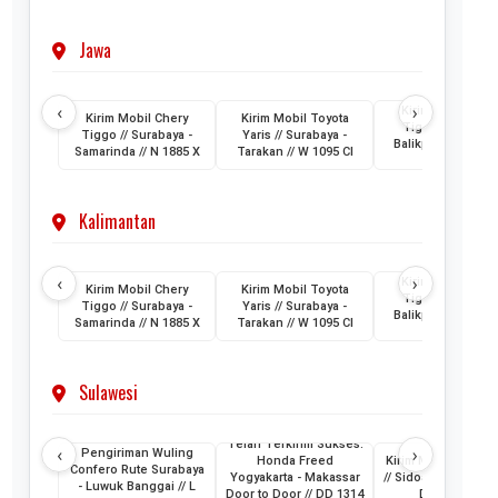
Jawa
‹
›
Kirim Mobil Cher
Kirim Mobil Chery
Kirim Mobil Toyota
Tiggo // Jakarta 
Tiggo // Surabaya -
Yaris // Surabaya -
Balikpapan // D 1
Samarinda // N 1885 X
Tarakan // W 1095 CI
AML
Kalimantan
‹
›
Kirim Mobil Cher
Kirim Mobil Chery
Kirim Mobil Toyota
Tiggo // Jakarta 
Tiggo // Surabaya -
Yaris // Surabaya -
Balikpapan // D 1
Samarinda // N 1885 X
Tarakan // W 1095 CI
AML
Sulawesi
Telah Terkirim Sukses:
‹
›
Pengiriman Wuling
Honda Freed
Kirim Mobil Honda
Confero Rute Surabaya
Yogyakarta - Makassar
// Sidoarjo - Makass
- Luwuk Banggai // L
Door to Door // DD 1314
DH 1024 KB