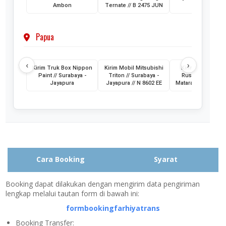
Ambon
Ternate // B 2475 JUN
- Ternate
Papua
‹
›
Kirim Truk Box Nippon
Kirim Mobil Mitsubishi
Kirim Mobil Toyo
Paint // Surabaya -
Triton // Surabaya -
Rush // Jayapura
Jayapura
Jayapura // N 8602 EE
Mataram // PA 145
Cara Booking
Syarat
Booking dapat dilakukan dengan mengirim data pengiriman
lengkap melalui tautan form di bawah ini:
formbookingfarhiyatrans
Booking Transfer: