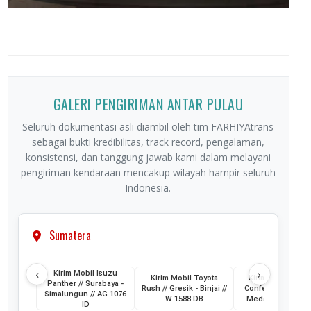
GALERI PENGIRIMAN ANTAR PULAU
Seluruh dokumentasi asli diambil oleh tim FARHIYAtrans
sebagai bukti kredibilitas, track record, pengalaman,
konsistensi, dan tanggung jawab kami dalam melayani
pengiriman kendaraan mencakup wilayah hampir seluruh
Indonesia.
Sumatera
‹
›
Kirim Mobil Isuzu
Kirim Mobil Toyota
Kirim Mobil Wuli
Panther // Surabaya -
Rush // Gresik - Binjai //
Confero // Surabay
Simalungun // AG 1076
W 1588 DB
Medan // L 1202 
ID