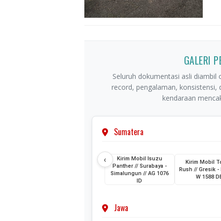
GALERI 
Seluruh dokumentasi asli diambil o
record, pengalaman, konsistensi,
kendaraan mencaku
Sumatera
‹
Kirim Mobil Isuzu
Kirim Mobil T
Panther // Surabaya -
Rush // Gresik - 
Simalungun // AG 1076
W 1588 D
ID
Jawa