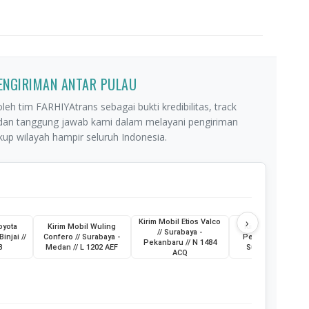
PENGIRIMAN ANTAR PULAU
leh tim FARHIYAtrans sebagai bukti kredibilitas, track
 dan tanggung jawab kami dalam melayani pengiriman
p wilayah hampir seluruh Indonesia.
›
Kirim Mobil Etios Valco
oyota
Kirim Mobil Wuling
Kirim Truk Skylift /
// Surabaya -
Binjai //
Confero // Surabaya -
Pemkot Pagar Ala
Pekanbaru // N 1484
B
Medan // L 1202 AEF
Sumatera Selatan
ACQ