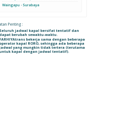
Waingapu - Surabaya
tan Penting :
Seluruh jadwal kapal bersifat tentatif dan
dapat berubah sewaktu-waktu.
FARHIYAtrans bekerja sama dengan beberapa
operator kapal RORO, sehingga ada beberapa
jadwal yang mungkin tidak tertera (terutama
untuk kapal dengan jadwal tentatif).