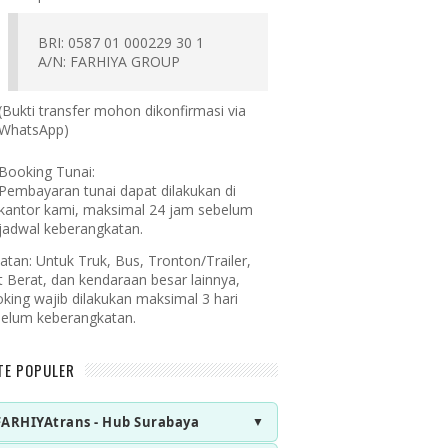
BRI: 0587 01 000229 30 1
A/N: FARHIYA GROUP
(Bukti transfer mohon dikonfirmasi via
WhatsApp)
Booking Tunai:
Pembayaran tunai dapat dilakukan di
kantor kami, maksimal 24 jam sebelum
jadwal keberangkatan.
atan:
Untuk Truk, Bus, Tronton/Trailer,
t Berat, dan kendaraan besar lainnya,
king wajib dilakukan maksimal 3 hari
elum keberangkatan.
TE POPULER
FARHIYAtrans - Hub Surabaya