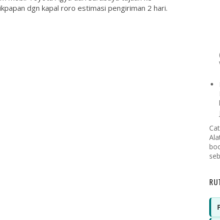
ikpapan dgn kapal roro estimasi pengiriman 2 hari.
Cat
Ala
boo
seb
RU