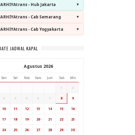
FARHIYAtrans - Hub Jakarta
FARHIYAtrans - Cab Semarang
FARHIYAtrans - Cab Yogyakarta
DATE JADWAL KAPAL
Agustus 2026
Sen
Sel
Rab
Kam
Jum
Sab
Min
1
2
3
4
5
6
7
8
9
Hub Surabaya
10
11
12
13
14
15
16
Hub Jakarta
Cab Semarang
17
18
19
20
21
22
23
Cab Yogyakarta
24
25
26
27
28
29
30