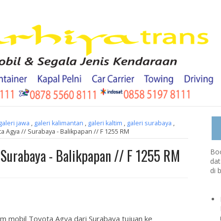
galeri jawa
,
galeri kalimantan
,
galeri kaltim
,
galeri surabaya
,
ta Agya // Surabaya - Balikpapan // F 1255 RM
 Surabaya - Balikpapan // F 1255 RM
Boo
dat
di 
im mobil Toyota Agya dari Surabaya tujuan ke