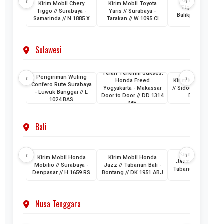
‹
›
Kirim Mobil Cher
Kirim Mobil Chery
Kirim Mobil Toyota
Tiggo // Jakarta 
Tiggo // Surabaya -
Yaris // Surabaya -
Balikpapan // D 1
Samarinda // N 1885 X
Tarakan // W 1095 CI
AML
Sulawesi
Telah Terkirim Sukses:
‹
›
Pengiriman Wuling
Honda Freed
Kirim Mobil Honda
Confero Rute Surabaya
Yogyakarta - Makassar
// Sidoarjo - Makass
- Luwuk Banggai // L
Door to Door // DD 1314
DH 1024 KB
1024 BAS
ME
Bali
‹
›
Kirim Mobil Hon
Kirim Mobil Honda
Kirim Mobil Honda
Jazz // Banjarmasi
Mobilio // Surabaya -
Jazz // Tabanan Bali -
Tabanan Bali // DK 
Denpasar // H 1659 RS
Bontang // DK 1951 ABJ
AAM
Nusa Tenggara