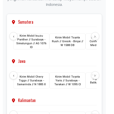
Indonesia.
Sumatera
‹
›
Kirim Mobil Isuzu
Kirim Mobil Toyota
Kirim Mobil Wuli
Panther // Surabaya -
Rush // Gresik - Binjai //
Confero // Surabay
Simalungun // AG 1076
W 1588 DB
Medan // L 1202 
ID
Jawa
‹
›
Kirim Mobil Cher
Kirim Mobil Chery
Kirim Mobil Toyota
Tiggo // Jakarta 
Tiggo // Surabaya -
Yaris // Surabaya -
Balikpapan // D 1
Samarinda // N 1885 X
Tarakan // W 1095 CI
AML
Kalimantan