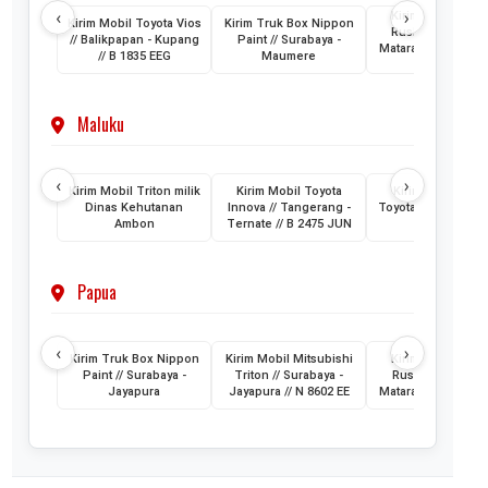
‹
›
Kirim Mobil Toyo
Kirim Mobil Toyota Vios
Kirim Truk Box Nippon
Rush // Makassar
// Balikpapan - Kupang
Paint // Surabaya -
Mataram Lombok /
// B 1835 EEG
Maumere
1880 VZ
Maluku
‹
›
Kirim Mobil Triton milik
Kirim Mobil Toyota
Kirim 2 Unit Mob
Dinas Kehutanan
Innova // Tangerang -
Toyota HiAce // Jak
Ambon
Ternate // B 2475 JUN
- Ternate
Papua
‹
›
Kirim Truk Box Nippon
Kirim Mobil Mitsubishi
Kirim Mobil Toyo
Paint // Surabaya -
Triton // Surabaya -
Rush // Jayapura
Jayapura
Jayapura // N 8602 EE
Mataram // PA 145