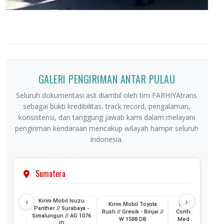
GALERI PENGIRIMAN ANTAR PULAU
Seluruh dokumentasi asli diambil oleh tim FARHIYAtrans
sebagai bukti kredibilitas, track record, pengalaman,
konsistensi, dan tanggung jawab kami dalam melayani
pengiriman kendaraan mencakup wilayah hampir seluruh
Indonesia.
Sumatera
‹
›
Kirim Mobil Isuzu
Kirim Mobil Toyota
Kirim Mobil Wuli
Panther // Surabaya -
Rush // Gresik - Binjai //
Confero // Surabay
Simalungun // AG 1076
W 1588 DB
Medan // L 1202 
ID