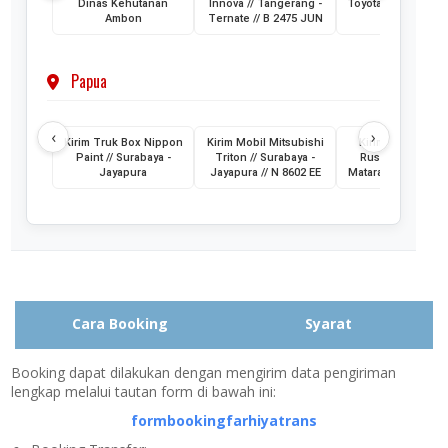
Dinas Kehutanan
Innova // Tangerang -
Toyota HiAce // Jak
Ambon
Ternate // B 2475 JUN
- Ternate
Papua
‹
›
Kirim Truk Box Nippon
Kirim Mobil Mitsubishi
Kirim Mobil Toyo
Paint // Surabaya -
Triton // Surabaya -
Rush // Jayapura
Jayapura
Jayapura // N 8602 EE
Mataram // PA 145
Cara Booking
Syarat
Booking dapat dilakukan dengan mengirim data pengiriman
lengkap melalui tautan form di bawah ini:
formbookingfarhiyatrans