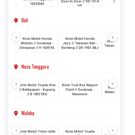
Door to Door // DD 1314
DH 1024 KB
1024 BAS
ME
Bali
‹
›
Kirim Mobil Hon
Kirim Mobil Honda
Kirim Mobil Honda
Jazz // Banjarmasi
Mobilio // Surabaya -
Jazz // Tabanan Bali -
Tabanan Bali // DK 
Denpasar // H 1659 RS
Bontang // DK 1951 ABJ
AAM
Nusa Tenggara
‹
›
Kirim Mobil Toyo
Kirim Mobil Toyota Vios
Kirim Truk Box Nippon
Rush // Makassar
// Balikpapan - Kupang
Paint // Surabaya -
Mataram Lombok /
// B 1835 EEG
Maumere
1880 VZ
Maluku
‹
›
Kirim Mobil Triton milik
Kirim Mobil Toyota
Kirim 2 Unit Mob