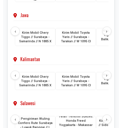
Jawa
‹
›
Kirim Mobil Cher
Kirim Mobil Chery
Kirim Mobil Toyota
Tiggo // Jakarta 
Tiggo // Surabaya -
Yaris // Surabaya -
Balikpapan // D 1
Samarinda // N 1885 X
Tarakan // W 1095 CI
AML
Kalimantan
‹
›
Kirim Mobil Cher
Kirim Mobil Chery
Kirim Mobil Toyota
Tiggo // Jakarta 
Tiggo // Surabaya -
Yaris // Surabaya -
Balikpapan // D 1
Samarinda // N 1885 X
Tarakan // W 1095 CI
AML
Sulawesi
Telah Terkirim Sukses:
‹
›
Pengiriman Wuling
Honda Freed
Kirim Mobil Honda
Confero Rute Surabaya
Yogyakarta - Makassar
// Sidoarjo - Makass
- Luwuk Banggai // L