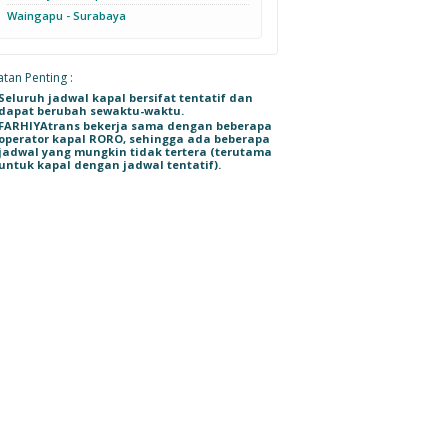
Waingapu - Surabaya
tan Penting :
Seluruh jadwal kapal bersifat tentatif dan
dapat berubah sewaktu-waktu.
FARHIYAtrans bekerja sama dengan beberapa
operator kapal RORO, sehingga ada beberapa
jadwal yang mungkin tidak tertera (terutama
untuk kapal dengan jadwal tentatif).