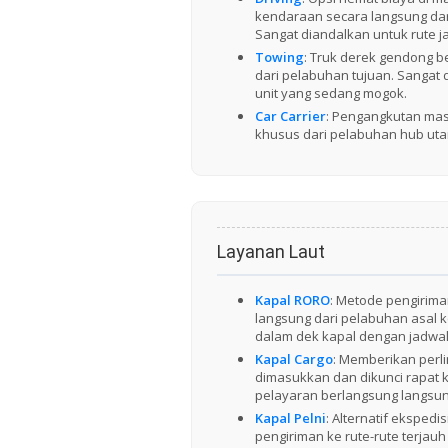
kendaraan secara langsung dari
Sangat diandalkan untuk rute ja
Towing
: Truk derek gendong be
dari pelabuhan tujuan. Sangat 
unit yang sedang mogok.
Car Carrier
: Pengangkutan mas
khusus dari pelabuhan hub uta
Layanan Laut
Kapal RORO
: Metode pengirim
langsung dari pelabuhan asal k
dalam dek kapal dengan jadwal 
Kapal Cargo
: Memberikan perli
dimasukkan dan dikunci rapat k
pelayaran berlangsung langsun
Kapal Pelni
: Alternatif eksped
pengiriman ke rute-rute terjau