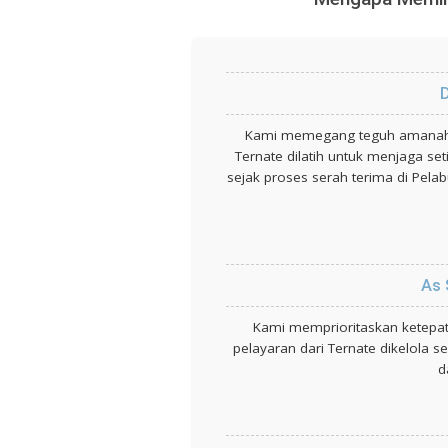
D
Kami memegang teguh amanah p
Ternate dilatih untuk menjaga s
sejak proses serah terima di Pela
As 
Kami memprioritaskan ketepat
pelayaran dari Ternate dikelola 
d