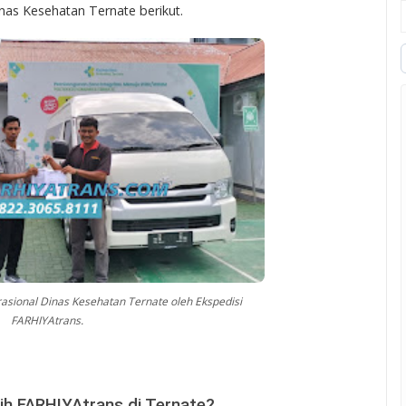
nas Kesehatan Ternate berikut.
asional Dinas Kesehatan Ternate oleh Ekspedisi
FARHIYAtrans.
h FARHIYAtrans di Ternate?