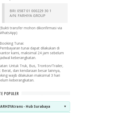
BRI: 0587 01 000229 30 1
A/N: FARHIYA GROUP
(Bukti transfer mohon dikonfirmasi via
WhatsApp)
Booking Tunai:
Pembayaran tunai dapat dilakukan di
kantor kami, maksimal 24 jam sebelum
jadwal keberangkatan.
atan:
Untuk Truk, Bus, Tronton/Trailer,
t Berat, dan kendaraan besar lainnya,
king wajib dilakukan maksimal 3 hari
elum keberangkatan.
TE POPULER
FARHIYAtrans - Hub Surabaya