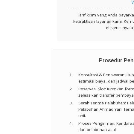
W
Tarif kirim yang Anda bayar
kepraktisan layanan kami. Kem
efisiensi nyat
Prosedur Peng
Konsultasi & Penawaran:
Hubu
estimasi biaya, dan jadwal pe
Reservasi Slot:
Kirimkan form 
selesaikan transfer pembaya
Serah Terima Pelabuhan:
Pel
Pelabuhan Ahmad Yani Ternat
unit.
Proses Pengiriman:
Kendaraan
dari pelabuhan asal.