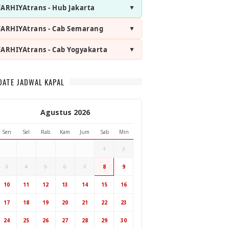
FARHIYAtrans - Hub Jakarta
FARHIYAtrans - Cab Semarang
FARHIYAtrans - Cab Yogyakarta
DATE JADWAL KAPAL
Agustus 2026
Sen
Sel
Rab
Kam
Jum
Sab
Min
1
2
3
4
5
6
7
8
9
Hub Surabaya
10
11
12
13
14
15
16
Hub Jakarta
Cab Semarang
17
18
19
20
21
22
23
Cab Yogyakarta
24
25
26
27
28
29
30