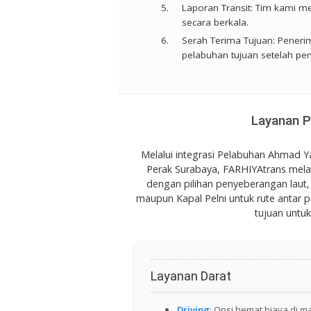
Laporan Transit:
Tim kami me
secara berkala.
Serah Terima Tujuan:
Penerim
pelabuhan tujuan setelah pen
Layanan P
Melalui integrasi Pelabuhan Ahmad Y
Perak Surabaya, FARHIYAtrans melay
dengan pilihan penyeberangan laut
maupun Kapal Pelni untuk rute antar 
tujuan untuk
Layanan Darat
Driving
: Opsi hemat biaya di 