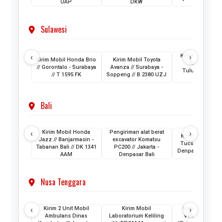
UAP
DKW
1941 LX
Sulawesi
‹
›
Kirim Mobil Dai
Kirim Mobil Honda Brio
Kirim Mobil Toyota
Taft // Maros
// Gorontalo - Surabaya
Avanza // Surabaya -
Tulungagung /
// T 1595 FK
Soppeng // B 2380 UZJ
1011 FK
Bali
‹
›
Kirim Mobil Honda
Pengiriman alat berat
Kirim Mobil Hy
Jazz // Banjarmasin -
excavator Komatsu
Tucson // Surab
Tabanan Bali // DK 1341
PC200 // Jakarta -
Denpasar // BL 1
AAM
Denpasar Bali
Nusa Tenggara
‹
›
Kirim 2 Unit Mobil
Kirim Mobil
Kirim Mobil Av
Ambulans Dinas
Laboratorium Keliling
Veloz // Matar