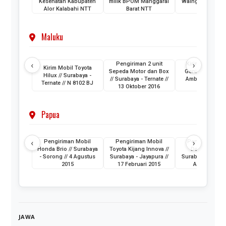
Kesehatan Kabupaten
milik BPOM Manggarai
Waingapu Sumba
Alor Kalabahi NTT
Barat NTT
1233 VU
Maluku
‹
›
Pengiriman 2 unit
Kirim Mobil H
Kirim Mobil Toyota
Sepeda Motor dan Box
Genio // Semara
Hilux // Surabaya -
// Surabaya - Ternate //
Ambon Maluku 
Ternate // N 8102 BJ
13 Oktober 2016
1165 IQ
Papua
‹
›
Pengiriman Mobil
Pengiriman Mobil
Pengiriman Mo
Honda Brio // Surabaya
Toyota Kijang Innova //
Daihatsu Ayla 
- Sorong // 4 Agustus
Surabaya - Jayapura //
Surabaya - Soron
2015
17 Februari 2015
Agustus 201
JAWA