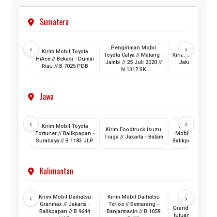
Sumatera
‹
›
Pengiriman Mobil
Kirim Mobil Toyota
Toyota Calya // Malang -
Kirim Truk Hino D
HiAce // Bekasi - Dumai
Jambi // 25 Juli 2020 //
Jakarta - Beng
Riau // B 7025 PDB
N 1317 SK
Jawa
‹
›
Kirim Mobil Toyota
Kirim Mobil H
Kirim Foodtruck Isuzu
Fortuner // Balikpapan -
Mobilio // Semar
Traga // Jakarta - Batam
Surabaya // B 1183 JLP
Balikpapan // H 1
Kalimantan
Door to Doo
‹
›
Kirim Mobil Daihatsu
Kirim Mobil Daihatsu
Pengiriman Mo
Granmax // Jakarta -
Terios // Semarang -
Grand Livina dari
Balikpapan // B 9644
Banjarmasin // B 1058
tujuan Samarinda