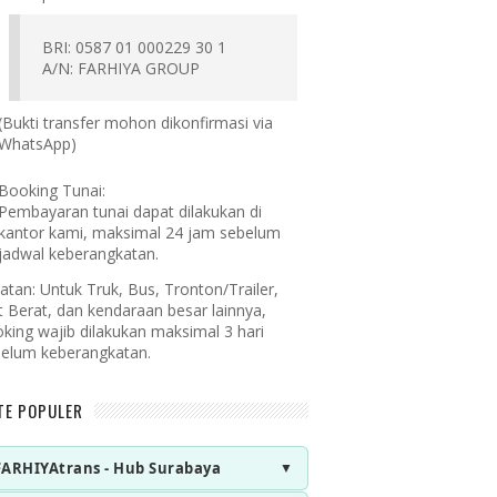
BRI: 0587 01 000229 30 1
A/N: FARHIYA GROUP
(Bukti transfer mohon dikonfirmasi via
WhatsApp)
Booking Tunai:
Pembayaran tunai dapat dilakukan di
kantor kami, maksimal 24 jam sebelum
jadwal keberangkatan.
atan:
Untuk Truk, Bus, Tronton/Trailer,
t Berat, dan kendaraan besar lainnya,
king wajib dilakukan maksimal 3 hari
elum keberangkatan.
TE POPULER
FARHIYAtrans - Hub Surabaya