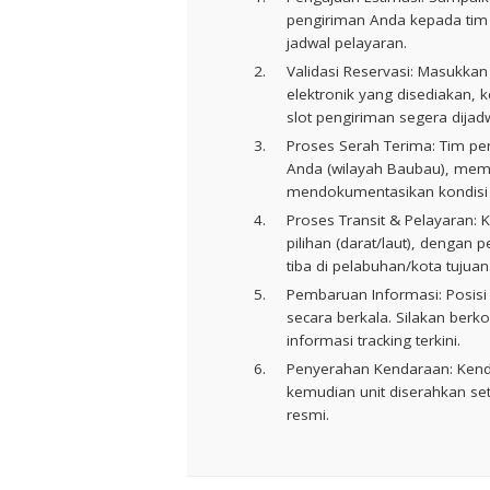
pengiriman Anda kepada tim s
jadwal pelayaran.
Validasi Reservasi:
Masukkan 
elektronik yang disediakan, 
slot pengiriman segera dijad
Proses Serah Terima:
Tim pen
Anda (wilayah Baubau), memb
mendokumentasikan kondisi u
Proses Transit & Pelayaran:
K
pilihan (darat/laut), dengan 
tiba di pelabuhan/kota tujuan
Pembaruan Informasi:
Posisi
secara berkala. Silakan berk
informasi tracking terkini.
Penyerahan Kendaraan:
Kenda
kemudian unit diserahkan set
resmi.