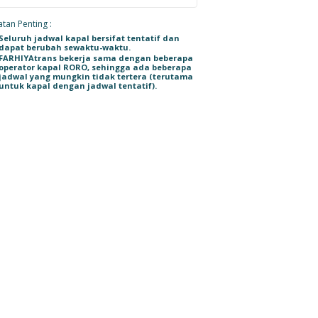
tan Penting :
Seluruh jadwal kapal bersifat tentatif dan
dapat berubah sewaktu-waktu.
FARHIYAtrans bekerja sama dengan beberapa
operator kapal RORO, sehingga ada beberapa
jadwal yang mungkin tidak tertera (terutama
untuk kapal dengan jadwal tentatif).