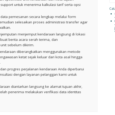
upport untuk menerima kalkulasi tarif serta opsi
Cata
data pemesanan secara lengkap melalui form
kemudian selesaikan proses administrasi transfer agar
walkan.
jemputan menjemput kendaraan langsung di lokasi
uat berita acara serah terima, dan
nit sebelum dikirim.
endaraan diberangkatkan menggunakan metode
pengawasan ketat sejak keluar dari kota asal hingga
.
 dan progres perjalanan kendaraan Anda diperbarui
onsultasi dengan layanan pelanggan kami untuk
raan diantarkan langsung ke alamat tujuan akhir,
elah penerima melakukan verifikasi data identitas