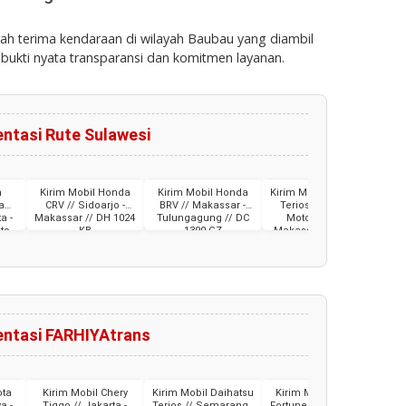
erah terima kendaraan di wilayah Baubau yang diambil
 bukti nyata transparansi dan komitmen layanan.
ntasi Rute Sulawesi
m
Kirim Mobil Honda
Kirim Mobil Honda
Kirim Mobil Daihatsu
a
CRV // Sidoarjo -
BRV // Makassar -
Terios & Sepeda
Mi
a -
Makassar // DH 1024
Tulungagung // DC
Motor NMax //
/
to
KB
1390 GZ
Makassar - Jakarta
Tak
 ME
// KT 1398 WQ
ntasi FARHIYAtrans
ota
Kirim Mobil Chery
Kirim Mobil Daihatsu
Kirim Mobil Toyota
K
a -
Tiggo // Jakarta -
Terios // Semarang -
Fortuner // Surabaya