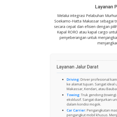
Layanan P
Melalui integrasi Pelabuhan Murh
Soekarno-Hatta Makassar sebagai tr
secara cepat dan efisien dengan pil
Kapal RORO atau kapal cargo untuk
penyeberangan untuk menjangkau 
menjangkau
Layanan Jalur Darat
Driving
: Driver profesional k
ke alamat tujuan. Sangat ideal
Makassar, Kendari, atau Bauba
Towing
: Truk gendong (towing)
eksklusif. Sangat dianjurkan u
dalam kondisi mogok.
Car Carrier
: Pengangkutan ma
pengangkut mobil khusus. Menj