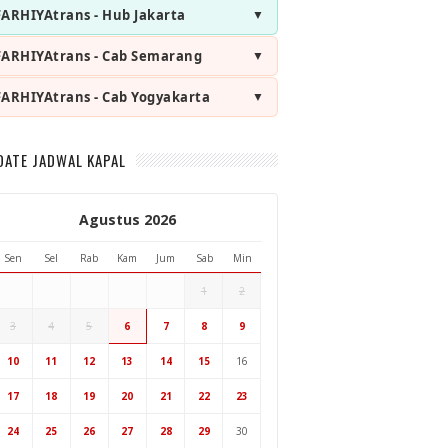
FARHIYAtrans - Hub Jakarta
FARHIYAtrans - Cab Semarang
FARHIYAtrans - Cab Yogyakarta
DATE JADWAL KAPAL
Agustus 2026
Sen
Sel
Rab
Kam
Jum
Sab
Min
1
2
3
4
5
6
7
8
9
Hub Surabaya
10
11
12
13
14
15
16
Hub Jakarta
Cab Semarang
17
18
19
20
21
22
23
Cab Yogyakarta
24
25
26
27
28
29
30