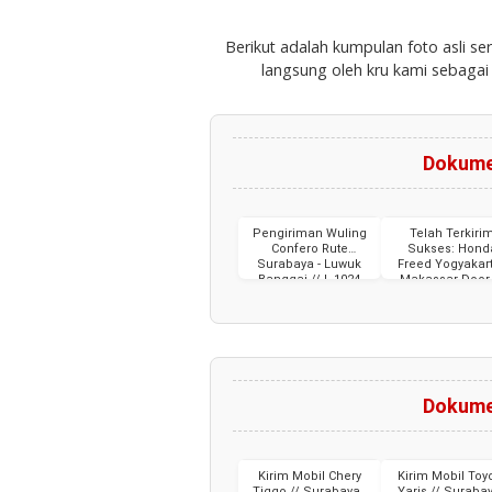
Berikut adalah kumpulan foto asli s
langsung oleh kru kami sebagai
Dokume
Pengiriman Wuling
Telah Terkiri
Confero Rute
Sukses: Hond
Surabaya - Luwuk
Freed Yogyakart
Banggai // L 1024
Makassar Door 
BAS
Door // DD 1314
Dokume
Kirim Mobil Chery
Kirim Mobil Toy
Tiggo // Surabaya -
Yaris // Surabay