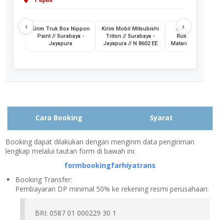
‹
›
Kirim Truk Box Nippon
Kirim Mobil Mitsubishi
Kirim Mobil Toyo
Paint // Surabaya -
Triton // Surabaya -
Rush // Jayapura
Jayapura
Jayapura // N 8602 EE
Mataram // PA 145
Cara Booking
Syarat
Booking dapat dilakukan dengan mengirim data pengiriman
lengkap melalui tautan form di bawah ini:
formbookingfarhiyatrans
Booking Transfer:
Pembayaran DP minimal 50% ke rekening resmi perusahaan:
BRI: 0587 01 000229 30 1