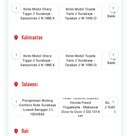
‹
›
Kirim Mobil Cher
Kirim Mobil Chery
Kirim Mobil Toyota
Tiggo // Jakarta 
Tiggo // Surabaya -
Yaris // Surabaya -
Balikpapan // D 1
Samarinda // N 1885 X
Tarakan // W 1095 CI
AML
Kalimantan
‹
›
Kirim Mobil Cher
Kirim Mobil Chery
Kirim Mobil Toyota
Tiggo // Jakarta 
Tiggo // Surabaya -
Yaris // Surabaya -
Balikpapan // D 1
Samarinda // N 1885 X
Tarakan // W 1095 CI
AML
Sulawesi
Telah Terkirim Sukses:
‹
›
Pengiriman Wuling
Honda Freed
Kirim Mobil Honda
Confero Rute Surabaya
Yogyakarta - Makassar
// Sidoarjo - Makass
- Luwuk Banggai // L
Door to Door // DD 1314
DH 1024 KB
1024 BAS
ME
Bali