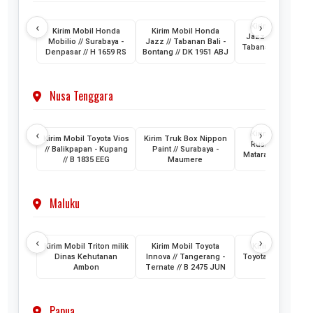
‹
›
Kirim Mobil Hon
Kirim Mobil Honda
Kirim Mobil Honda
Jazz // Banjarmasi
Mobilio // Surabaya -
Jazz // Tabanan Bali -
Tabanan Bali // DK 
Denpasar // H 1659 RS
Bontang // DK 1951 ABJ
AAM
Nusa Tenggara
‹
›
Kirim Mobil Toyo
Kirim Mobil Toyota Vios
Kirim Truk Box Nippon
Rush // Makassar
// Balikpapan - Kupang
Paint // Surabaya -
Mataram Lombok /
// B 1835 EEG
Maumere
1880 VZ
Maluku
‹
›
Kirim Mobil Triton milik
Kirim Mobil Toyota
Kirim 2 Unit Mob
Dinas Kehutanan
Innova // Tangerang -
Toyota HiAce // Jak
Ambon
Ternate // B 2475 JUN
- Ternate
Papua