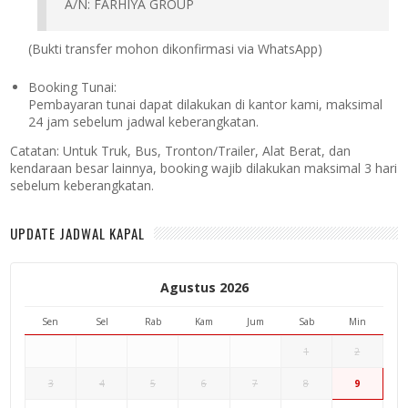
A/N: FARHIYA GROUP
(Bukti transfer mohon dikonfirmasi via WhatsApp)
Booking Tunai:
Pembayaran tunai dapat dilakukan di kantor kami, maksimal
24 jam sebelum jadwal keberangkatan.
Catatan:
Untuk Truk, Bus, Tronton/Trailer, Alat Berat, dan
kendaraan besar lainnya, booking wajib dilakukan maksimal 3 hari
sebelum keberangkatan.
UPDATE JADWAL KAPAL
Agustus 2026
Sen
Sel
Rab
Kam
Jum
Sab
Min
1
2
3
4
5
6
7
8
9