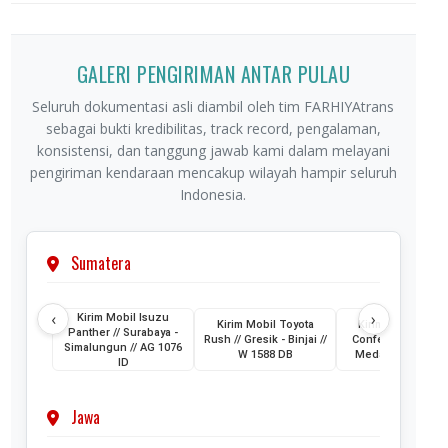
GALERI PENGIRIMAN ANTAR PULAU
Seluruh dokumentasi asli diambil oleh tim FARHIYAtrans
sebagai bukti kredibilitas, track record, pengalaman,
konsistensi, dan tanggung jawab kami dalam melayani
pengiriman kendaraan mencakup wilayah hampir seluruh
Indonesia.
Sumatera
‹
›
Kirim Mobil Isuzu
Kirim Mobil Toyota
Kirim Mobil Wuli
Panther // Surabaya -
Rush // Gresik - Binjai //
Confero // Surabay
Simalungun // AG 1076
W 1588 DB
Medan // L 1202 
ID
Jawa