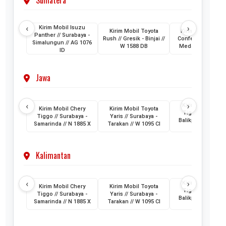
Sumatera
‹
›
Kirim Mobil Isuzu
Kirim Mobil Toyota
Kirim Mobil Wuli
Panther // Surabaya -
Rush // Gresik - Binjai //
Confero // Surabay
Simalungun // AG 1076
W 1588 DB
Medan // L 1202 
ID
Jawa
‹
›
Kirim Mobil Cher
Kirim Mobil Chery
Kirim Mobil Toyota
Tiggo // Jakarta 
Tiggo // Surabaya -
Yaris // Surabaya -
Balikpapan // D 1
Samarinda // N 1885 X
Tarakan // W 1095 CI
AML
Kalimantan
‹
›
Kirim Mobil Cher
Kirim Mobil Chery
Kirim Mobil Toyota
Tiggo // Jakarta 
Tiggo // Surabaya -
Yaris // Surabaya -
Balikpapan // D 1
Samarinda // N 1885 X
Tarakan // W 1095 CI
AML