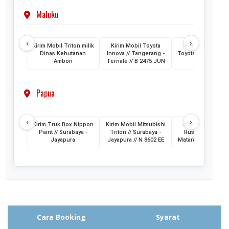
Maluku
‹
›
Kirim Mobil Triton milik
Kirim Mobil Toyota
Kirim 2 Unit Mob
Dinas Kehutanan
Innova // Tangerang -
Toyota HiAce // Jak
Ambon
Ternate // B 2475 JUN
- Ternate
Papua
‹
›
Kirim Truk Box Nippon
Kirim Mobil Mitsubishi
Kirim Mobil Toyo
Paint // Surabaya -
Triton // Surabaya -
Rush // Jayapura
Jayapura
Jayapura // N 8602 EE
Mataram // PA 145
Cara Booking
Syarat