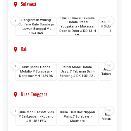
Sulawesi
Telah Terkirim Sukses:
‹
›
Pengiriman Wuling
Honda Freed
Kirim Mobil Honda
Confero Rute Surabaya
Yogyakarta - Makassar
// Sidoarjo - Makass
- Luwuk Banggai // L
Door to Door // DD 1314
DH 1024 KB
1024 BAS
ME
Bali
‹
›
Kirim Mobil Hon
Kirim Mobil Honda
Kirim Mobil Honda
Jazz // Banjarmasi
Mobilio // Surabaya -
Jazz // Tabanan Bali -
Tabanan Bali // DK 
Denpasar // H 1659 RS
Bontang // DK 1951 ABJ
AAM
Nusa Tenggara
‹
›
Kirim Mobil Toyo
Kirim Mobil Toyota Vios
Kirim Truk Box Nippon
Rush // Makassar
// Balikpapan - Kupang
Paint // Surabaya -
Mataram Lombok /
// B 1835 EEG
Maumere
1880 VZ