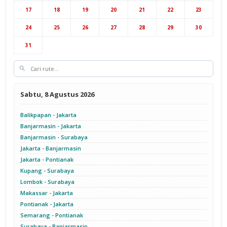
Hub Jakarta
Cab Semarang
17
18
19
20
21
22
23
Cab Yogyakarta
24
25
26
27
28
29
30
31
Sabtu, 8 Agustus 2026
Balikpapan - Jakarta
Banjarmasin - Jakarta
Banjarmasin - Surabaya
Jakarta - Banjarmasin
Jakarta - Pontianak
Kupang - Surabaya
Lombok - Surabaya
Makassar - Jakarta
Pontianak - Jakarta
Semarang - Pontianak
Surabaya - Banjarmasin