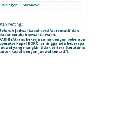
Waingapu - Surabaya
tan Penting :
Seluruh jadwal kapal bersifat tentatif dan
dapat berubah sewaktu-waktu.
FARHIYAtrans bekerja sama dengan beberapa
operator kapal RORO, sehingga ada beberapa
jadwal yang mungkin tidak tertera (terutama
untuk kapal dengan jadwal tentatif).