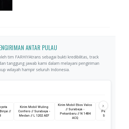
PENGIRIMAN ANTAR PULAU
leh tim FARHIYAtrans sebagai bukti kredibilitas, track
 dan tanggung jawab kami dalam melayani pengiriman
p wilayah hampir seluruh Indonesia.
›
Kirim Mobil Etios Valco
oyota
Kirim Mobil Wuling
Kirim Truk Skylift /
// Surabaya -
Binjai //
Confero // Surabaya -
Pemkot Pagar Ala
Pekanbaru // N 1484
B
Medan // L 1202 AEF
Sumatera Selatan
ACQ