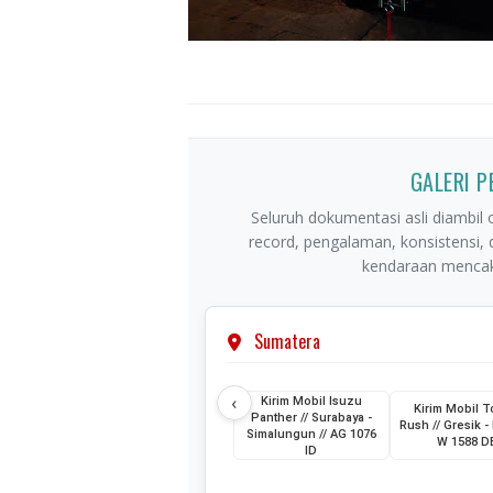
GALERI 
Seluruh dokumentasi asli diambil o
record, pengalaman, konsistensi,
kendaraan mencaku
Sumatera
‹
Kirim Mobil Isuzu
Kirim Mobil T
Panther // Surabaya -
Rush // Gresik - 
Simalungun // AG 1076
W 1588 D
ID