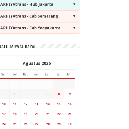
FARHIYAtrans - Hub Jakarta
FARHIYAtrans - Cab Semarang
FARHIYAtrans - Cab Yogyakarta
DATE JADWAL KAPAL
Agustus 2026
Sen
Sel
Rab
Kam
Jum
Sab
Min
1
2
3
4
5
6
7
8
9
Hub Surabaya
10
11
12
13
14
15
16
Hub Jakarta
Cab Semarang
17
18
19
20
21
22
23
Cab Yogyakarta
24
25
26
27
28
29
30