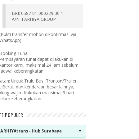
BRI: 0587 01 000229 30 1
A/N: FARHIYA GROUP
(Bukti transfer mohon dikonfirmasi via
WhatsApp)
Booking Tunai:
Pembayaran tunai dapat dilakukan di
kantor kami, maksimal 24 jam sebelum
jadwal keberangkatan.
atan:
Untuk Truk, Bus, Tronton/Trailer,
t Berat, dan kendaraan besar lainnya,
king wajib dilakukan maksimal 3 hari
elum keberangkatan.
TE POPULER
FARHIYAtrans - Hub Surabaya