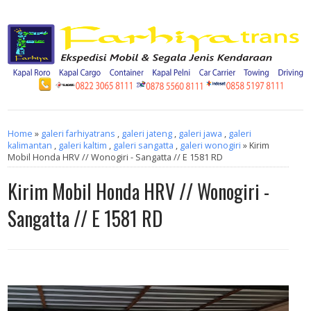
Home
»
galeri farhiyatrans
,
galeri jateng
,
galeri jawa
,
galeri
kalimantan
,
galeri kaltim
,
galeri sangatta
,
galeri wonogiri
» Kirim
Mobil Honda HRV // Wonogiri - Sangatta // E 1581 RD
Kirim Mobil Honda HRV // Wonogiri -
Sangatta // E 1581 RD