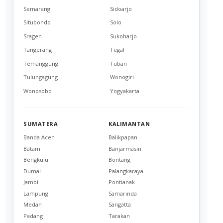
Semarang
Sidoarjo
Situbondo
Solo
Sragen
Sukoharjo
Tangerang
Tegal
Temanggung
Tuban
Tulungagung
Wonogiri
Wonosobo
Yogyakarta
SUMATERA
KALIMANTAN
Banda Aceh
Balikpapan
Batam
Banjarmasin
Bengkulu
Bontang
Dumai
Palangkaraya
Jambi
Pontianak
Lampung
Samarinda
Medan
Sangatta
Padang
Tarakan