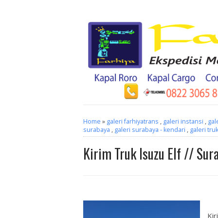
Home
»
galeri farhiyatrans
,
galeri instansi
,
gal
surabaya
,
galeri surabaya - kendari
,
galeri tru
Kirim Truk Isuzu Elf // Sur
Kir