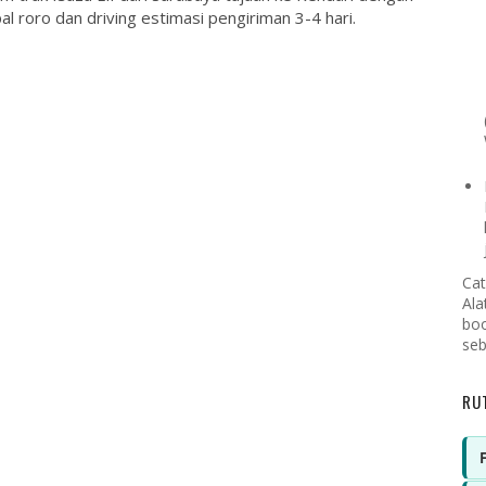
al roro dan driving estimasi pengiriman 3-4 hari.
Cat
Ala
boo
seb
RU