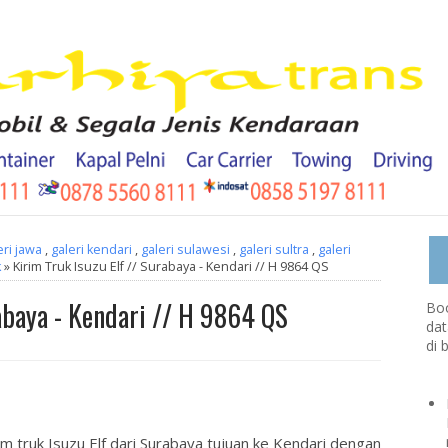
eri jawa
,
galeri kendari
,
galeri sulawesi
,
galeri sultra
,
galeri
k
» Kirim Truk Isuzu Elf // Surabaya - Kendari // H 9864 QS
abaya - Kendari // H 9864 QS
Boo
dat
di 
im truk Isuzu Elf dari Surabaya tujuan ke Kendari dengan