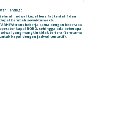
tan Penting :
Seluruh jadwal kapal bersifat tentatif dan
dapat berubah sewaktu-waktu.
FARHIYAtrans bekerja sama dengan beberapa
operator kapal RORO, sehingga ada beberapa
jadwal yang mungkin tidak tertera (terutama
untuk kapal dengan jadwal tentatif).