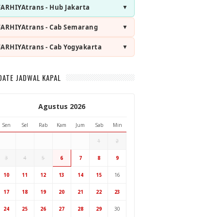
FARHIYAtrans - Hub Jakarta
FARHIYAtrans - Cab Semarang
FARHIYAtrans - Cab Yogyakarta
DATE JADWAL KAPAL
Agustus 2026
Sen
Sel
Rab
Kam
Jum
Sab
Min
1
2
3
4
5
6
7
8
9
Hub Surabaya
10
11
12
13
14
15
16
Hub Jakarta
Cab Semarang
17
18
19
20
21
22
23
Cab Yogyakarta
24
25
26
27
28
29
30