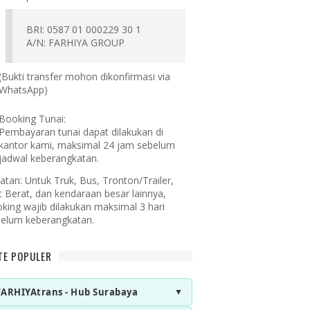
BRI: 0587 01 000229 30 1
A/N: FARHIYA GROUP
(Bukti transfer mohon dikonfirmasi via
WhatsApp)
Booking Tunai:
Pembayaran tunai dapat dilakukan di
kantor kami, maksimal 24 jam sebelum
jadwal keberangkatan.
atan:
Untuk Truk, Bus, Tronton/Trailer,
t Berat, dan kendaraan besar lainnya,
king wajib dilakukan maksimal 3 hari
elum keberangkatan.
TE POPULER
FARHIYAtrans - Hub Surabaya