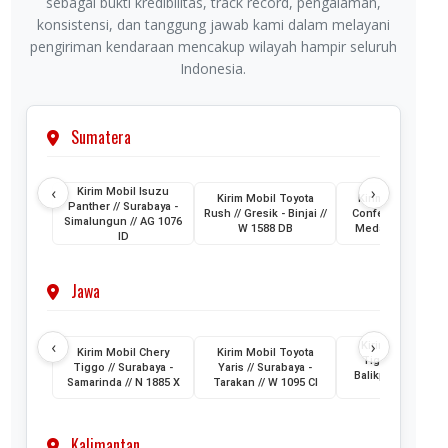
sebagai bukti kredibilitas, track record, pengalaman,
konsistensi, dan tanggung jawab kami dalam melayani
pengiriman kendaraan mencakup wilayah hampir seluruh
Indonesia.
Sumatera
‹
›
Kirim Mobil Isuzu
Kirim Mobil Toyota
Kirim Mobil Wuli
Panther // Surabaya -
Rush // Gresik - Binjai //
Confero // Surabay
Simalungun // AG 1076
W 1588 DB
Medan // L 1202 
ID
Jawa
‹
›
Kirim Mobil Cher
Kirim Mobil Chery
Kirim Mobil Toyota
Tiggo // Jakarta 
Tiggo // Surabaya -
Yaris // Surabaya -
Balikpapan // D 1
Samarinda // N 1885 X
Tarakan // W 1095 CI
AML
Kalimantan