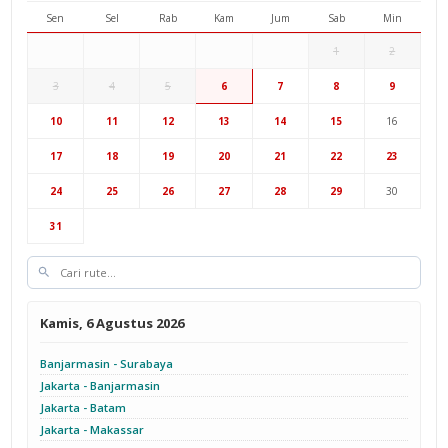
Sen
Sel
Rab
Kam
Jum
Sab
Min
1
2
3
4
5
6
7
8
9
Hub Surabaya
10
11
12
13
14
15
16
Hub Jakarta
Cab Semarang
17
18
19
20
21
22
23
Cab Yogyakarta
24
25
26
27
28
29
30
31
Kamis, 6 Agustus 2026
Banjarmasin - Surabaya
Jakarta - Banjarmasin
Jakarta - Batam
Jakarta - Makassar