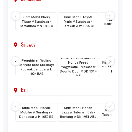
‹
›
Kirim Mobil Cher
Kirim Mobil Chery
Kirim Mobil Toyota
Tiggo // Jakarta 
Tiggo // Surabaya -
Yaris // Surabaya -
Balikpapan // D 1
Samarinda // N 1885 X
Tarakan // W 1095 CI
AML
Sulawesi
Telah Terkirim Sukses:
‹
›
Pengiriman Wuling
Honda Freed
Kirim Mobil Honda
Confero Rute Surabaya
Yogyakarta - Makassar
// Sidoarjo - Makass
- Luwuk Banggai // L
Door to Door // DD 1314
DH 1024 KB
1024 BAS
ME
Bali
‹
›
Kirim Mobil Hon
Kirim Mobil Honda
Kirim Mobil Honda
Jazz // Banjarmasi
Mobilio // Surabaya -
Jazz // Tabanan Bali -
Tabanan Bali // DK 
Denpasar // H 1659 RS
Bontang // DK 1951 ABJ
AAM