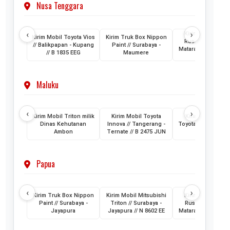
Nusa Tenggara
‹
›
Kirim Mobil Toyo
Kirim Mobil Toyota Vios
Kirim Truk Box Nippon
Rush // Makassar
// Balikpapan - Kupang
Paint // Surabaya -
Mataram Lombok /
// B 1835 EEG
Maumere
1880 VZ
Maluku
‹
›
Kirim Mobil Triton milik
Kirim Mobil Toyota
Kirim 2 Unit Mob
Dinas Kehutanan
Innova // Tangerang -
Toyota HiAce // Jak
Ambon
Ternate // B 2475 JUN
- Ternate
Papua
‹
›
Kirim Truk Box Nippon
Kirim Mobil Mitsubishi
Kirim Mobil Toyo
Paint // Surabaya -
Triton // Surabaya -
Rush // Jayapura
Jayapura
Jayapura // N 8602 EE
Mataram // PA 145