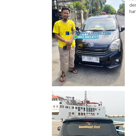
den
hari