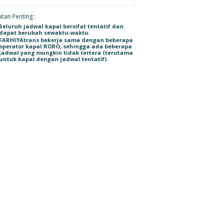
tan Penting :
Seluruh jadwal kapal bersifat tentatif dan
dapat berubah sewaktu-waktu.
FARHIYAtrans bekerja sama dengan beberapa
operator kapal RORO, sehingga ada beberapa
jadwal yang mungkin tidak tertera (terutama
untuk kapal dengan jadwal tentatif).