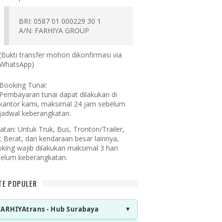
BRI: 0587 01 000229 30 1
A/N: FARHIYA GROUP
(Bukti transfer mohon dikonfirmasi via
WhatsApp)
Booking Tunai:
Pembayaran tunai dapat dilakukan di
kantor kami, maksimal 24 jam sebelum
jadwal keberangkatan.
atan:
Untuk Truk, Bus, Tronton/Trailer,
t Berat, dan kendaraan besar lainnya,
king wajib dilakukan maksimal 3 hari
elum keberangkatan.
TE POPULER
FARHIYAtrans - Hub Surabaya