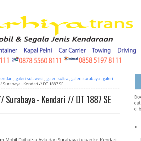
kendari
,
galeri sulawesi
,
galeri sultra
,
galeri surabaya
,
galeri
// Surabaya - Kendari // DT 1887 SE
// Surabaya - Kendari // DT 1887 SE
Boo
dat
di 
im Mobil Daihatsu Ayla dari Surabaya tujuan ke Kendari