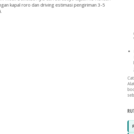
gan kapal roro dan driving estimasi pengiriman 3-5
.
Cat
Ala
boo
seb
RU