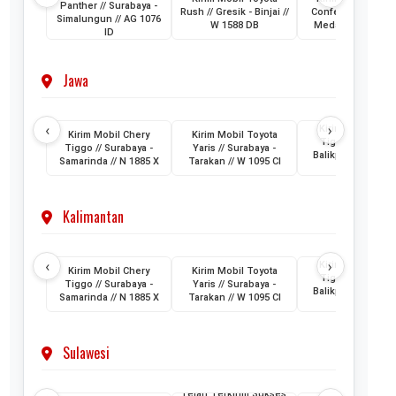
Panther // Surabaya -
Rush // Gresik - Binjai //
Confero // Surabay
Simalungun // AG 1076
W 1588 DB
Medan // L 1202 
ID
Jawa
‹
›
Kirim Mobil Cher
Kirim Mobil Chery
Kirim Mobil Toyota
Tiggo // Jakarta 
Tiggo // Surabaya -
Yaris // Surabaya -
Balikpapan // D 1
Samarinda // N 1885 X
Tarakan // W 1095 CI
AML
Kalimantan
‹
›
Kirim Mobil Cher
Kirim Mobil Chery
Kirim Mobil Toyota
Tiggo // Jakarta 
Tiggo // Surabaya -
Yaris // Surabaya -
Balikpapan // D 1
Samarinda // N 1885 X
Tarakan // W 1095 CI
AML
Sulawesi
Telah Terkirim Sukses: