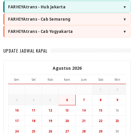
FARHIYAtrans - Hub Jakarta
FARHIYAtrans - Cab Semarang
FARHIYAtrans - Cab Yogyakarta
UPDATE JADWAL KAPAL
Agustus 2026
Sen
Sel
Rab
Kam
Jum
Sab
Min
1
2
3
4
5
6
7
8
9
Hub Surabaya
10
11
12
13
14
15
16
Hub Jakarta
Cab Semarang
17
18
19
20
21
22
23
Cab Yogyakarta
24
25
26
27
28
29
30