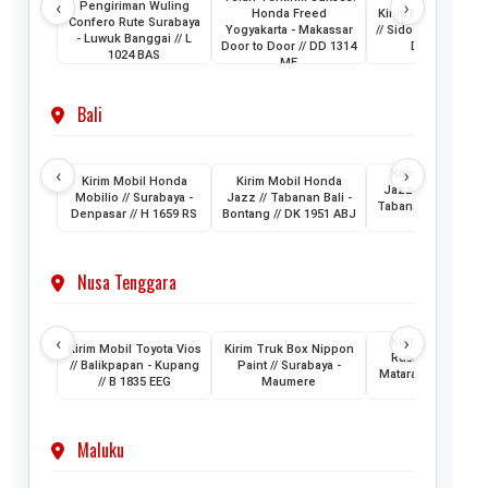
‹
›
Pengiriman Wuling
Honda Freed
Kirim Mobil Honda
Confero Rute Surabaya
Yogyakarta - Makassar
// Sidoarjo - Makass
- Luwuk Banggai // L
Door to Door // DD 1314
DH 1024 KB
1024 BAS
ME
Bali
‹
›
Kirim Mobil Hon
Kirim Mobil Honda
Kirim Mobil Honda
Jazz // Banjarmasi
Mobilio // Surabaya -
Jazz // Tabanan Bali -
Tabanan Bali // DK 
Denpasar // H 1659 RS
Bontang // DK 1951 ABJ
AAM
Nusa Tenggara
‹
›
Kirim Mobil Toyo
Kirim Mobil Toyota Vios
Kirim Truk Box Nippon
Rush // Makassar
// Balikpapan - Kupang
Paint // Surabaya -
Mataram Lombok /
// B 1835 EEG
Maumere
1880 VZ
Maluku