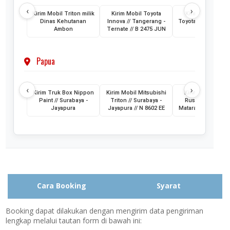
‹
›
Kirim Mobil Triton milik
Kirim Mobil Toyota
Kirim 2 Unit Mob
Dinas Kehutanan
Innova // Tangerang -
Toyota HiAce // Jak
Ambon
Ternate // B 2475 JUN
- Ternate
Papua
‹
›
Kirim Truk Box Nippon
Kirim Mobil Mitsubishi
Kirim Mobil Toyo
Paint // Surabaya -
Triton // Surabaya -
Rush // Jayapura
Jayapura
Jayapura // N 8602 EE
Mataram // PA 145
Cara Booking
Syarat
Booking dapat dilakukan dengan mengirim data pengiriman
lengkap melalui tautan form di bawah ini: