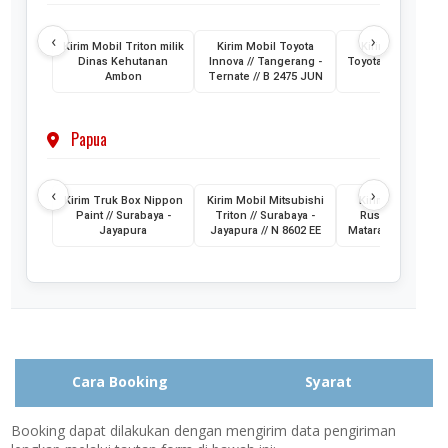
‹
›
Kirim Mobil Triton milik
Kirim Mobil Toyota
Kirim 2 Unit Mob
Dinas Kehutanan
Innova // Tangerang -
Toyota HiAce // Jak
Ambon
Ternate // B 2475 JUN
- Ternate
Papua
‹
›
Kirim Truk Box Nippon
Kirim Mobil Mitsubishi
Kirim Mobil Toyo
Paint // Surabaya -
Triton // Surabaya -
Rush // Jayapura
Jayapura
Jayapura // N 8602 EE
Mataram // PA 145
Cara Booking
Syarat
Booking dapat dilakukan dengan mengirim data pengiriman