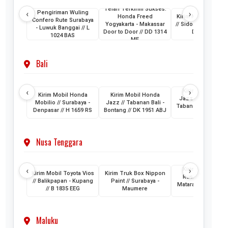
Telah Terkirim Sukses:
‹
›
Pengiriman Wuling
Honda Freed
Kirim Mobil Honda
Confero Rute Surabaya
Yogyakarta - Makassar
// Sidoarjo - Makass
- Luwuk Banggai // L
Door to Door // DD 1314
DH 1024 KB
1024 BAS
ME
Bali
‹
›
Kirim Mobil Hon
Kirim Mobil Honda
Kirim Mobil Honda
Jazz // Banjarmasi
Mobilio // Surabaya -
Jazz // Tabanan Bali -
Tabanan Bali // DK 
Denpasar // H 1659 RS
Bontang // DK 1951 ABJ
AAM
Nusa Tenggara
‹
›
Kirim Mobil Toyo
Kirim Mobil Toyota Vios
Kirim Truk Box Nippon
Rush // Makassar
// Balikpapan - Kupang
Paint // Surabaya -
Mataram Lombok /
// B 1835 EEG
Maumere
1880 VZ
Maluku