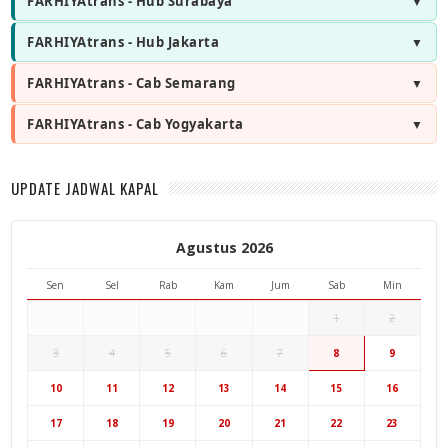
FARHIYAtrans - Hub Surabaya
FARHIYAtrans - Hub Jakarta
FARHIYAtrans - Cab Semarang
FARHIYAtrans - Cab Yogyakarta
UPDATE JADWAL KAPAL
Agustus 2026
Sen
Sel
Rab
Kam
Jum
Sab
Min
1
2
3
4
5
6
7
8
9
Hub Surabaya
10
11
12
13
14
15
16
Hub Jakarta
Cab Semarang
17
18
19
20
21
22
23