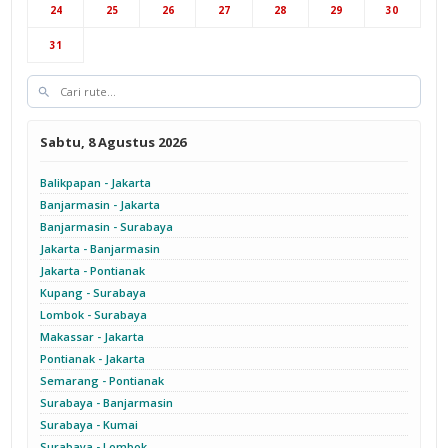
Cab Yogyakarta
24
25
26
27
28
29
30
31
Sabtu, 8 Agustus 2026
Balikpapan - Jakarta
Banjarmasin - Jakarta
Banjarmasin - Surabaya
Jakarta - Banjarmasin
Jakarta - Pontianak
Kupang - Surabaya
Lombok - Surabaya
Makassar - Jakarta
Pontianak - Jakarta
Semarang - Pontianak
Surabaya - Banjarmasin
Surabaya - Kumai
Surabaya - Lombok