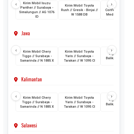
‹
›
Kirim Mobil Isuzu
Kirim Mobil Toyota
Kirim Mobil Wuli
Panther // Surabaya -
Rush // Gresik - Binjai //
Confero // Surabay
Simalungun // AG 1076
W 1588 DB
Medan // L 1202 
ID
Jawa
‹
›
Kirim Mobil Cher
Kirim Mobil Chery
Kirim Mobil Toyota
Tiggo // Jakarta 
Tiggo // Surabaya -
Yaris // Surabaya -
Balikpapan // D 1
Samarinda // N 1885 X
Tarakan // W 1095 CI
AML
Kalimantan
‹
›
Kirim Mobil Cher
Kirim Mobil Chery
Kirim Mobil Toyota
Tiggo // Jakarta 
Tiggo // Surabaya -
Yaris // Surabaya -
Balikpapan // D 1
Samarinda // N 1885 X
Tarakan // W 1095 CI
AML
Sulawesi