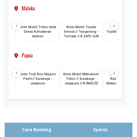
Maluku
‹
›
Kirim Mobil Triton milik
Kirim Mobil Toyota
Kirim 2 Unit Mob
Dinas Kehutanan
Innova // Tangerang -
Toyota HiAce // Jak
Ambon
Ternate // B 2475 JUN
- Ternate
Papua
‹
›
Kirim Truk Box Nippon
Kirim Mobil Mitsubishi
Kirim Mobil Toyo
Paint // Surabaya -
Triton // Surabaya -
Rush // Jayapura
Jayapura
Jayapura // N 8602 EE
Mataram // PA 145
Cara Booking
Syarat