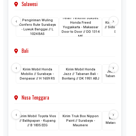
Sulawesi
Telah Terkirim Sukses:
‹
›
Pengiriman Wuling
Honda Freed
Kirim Mobil Honda
Confero Rute Surabaya
Yogyakarta - Makassar
// Sidoarjo - Makass
- Luwuk Banggai // L
Door to Door // DD 1314
DH 1024 KB
1024 BAS
ME
Bali
‹
›
Kirim Mobil Hon
Kirim Mobil Honda
Kirim Mobil Honda
Jazz // Banjarmasi
Mobilio // Surabaya -
Jazz // Tabanan Bali -
Tabanan Bali // DK 
Denpasar // H 1659 RS
Bontang // DK 1951 ABJ
AAM
Nusa Tenggara
‹
›
Kirim Mobil Toyo
Kirim Mobil Toyota Vios
Kirim Truk Box Nippon
Rush // Makassar
// Balikpapan - Kupang
Paint // Surabaya -
Mataram Lombok /
// B 1835 EEG
Maumere
1880 VZ