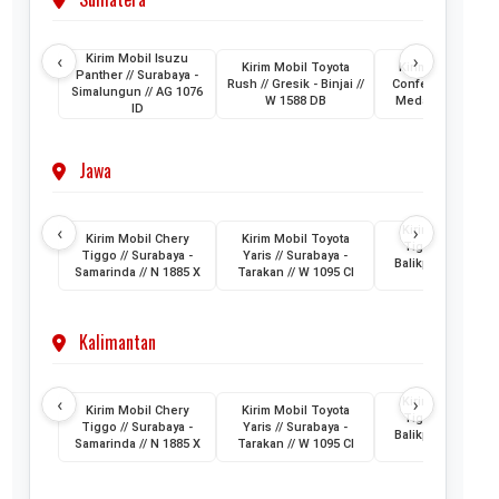
‹
›
Kirim Mobil Isuzu
Kirim Mobil Toyota
Kirim Mobil Wuli
Panther // Surabaya -
Rush // Gresik - Binjai //
Confero // Surabay
Simalungun // AG 1076
W 1588 DB
Medan // L 1202 
ID
Jawa
‹
›
Kirim Mobil Cher
Kirim Mobil Chery
Kirim Mobil Toyota
Tiggo // Jakarta 
Tiggo // Surabaya -
Yaris // Surabaya -
Balikpapan // D 1
Samarinda // N 1885 X
Tarakan // W 1095 CI
AML
Kalimantan
‹
›
Kirim Mobil Cher
Kirim Mobil Chery
Kirim Mobil Toyota
Tiggo // Jakarta 
Tiggo // Surabaya -
Yaris // Surabaya -
Balikpapan // D 1
Samarinda // N 1885 X
Tarakan // W 1095 CI
AML