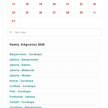
Hub Jakarta
Cab Semarang
17
18
19
20
21
22
23
Cab Yogyakarta
24
25
26
27
28
29
30
31
Kamis, 6 Agustus 2026
Banjarmasin - Surabaya
Jakarta - Banjarmasin
Jakarta - Batam
Jakarta - Makassar
Jakarta - Medan
Kumai - Surabaya
Lombok - Surabaya
Palu - Surabaya
Pontianak - Jakarta
Sampit - Surabaya
Surabaya - Banjarmasin