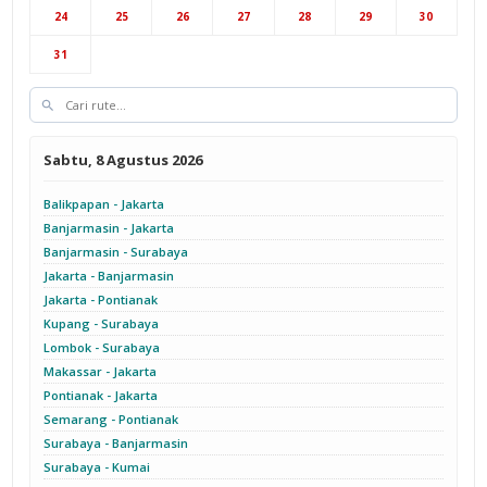
Cab Yogyakarta
24
25
26
27
28
29
30
31
Sabtu, 8 Agustus 2026
Balikpapan - Jakarta
Banjarmasin - Jakarta
Banjarmasin - Surabaya
Jakarta - Banjarmasin
Jakarta - Pontianak
Kupang - Surabaya
Lombok - Surabaya
Makassar - Jakarta
Pontianak - Jakarta
Semarang - Pontianak
Surabaya - Banjarmasin
Surabaya - Kumai