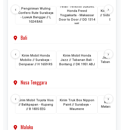
Telah Terkirim Sukses:
‹
›
Pengiriman Wuling
Honda Freed
Kirim Mobil Honda
Confero Rute Surabaya
Yogyakarta - Makassar
// Sidoarjo - Makass
- Luwuk Banggai // L
Door to Door // DD 1314
DH 1024 KB
1024 BAS
ME
Bali
‹
›
Kirim Mobil Hon
Kirim Mobil Honda
Kirim Mobil Honda
Jazz // Banjarmasi
Mobilio // Surabaya -
Jazz // Tabanan Bali -
Tabanan Bali // DK 
Denpasar // H 1659 RS
Bontang // DK 1951 ABJ
AAM
Nusa Tenggara
‹
›
Kirim Mobil Toyo
Kirim Mobil Toyota Vios
Kirim Truk Box Nippon
Rush // Makassar
// Balikpapan - Kupang
Paint // Surabaya -
Mataram Lombok /
// B 1835 EEG
Maumere
1880 VZ
Maluku