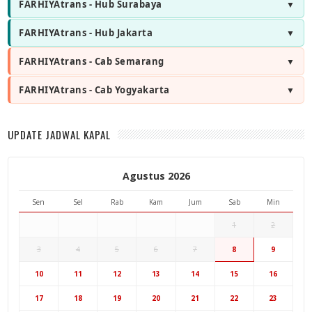
FARHIYAtrans - Hub Surabaya
FARHIYAtrans - Hub Jakarta
FARHIYAtrans - Cab Semarang
FARHIYAtrans - Cab Yogyakarta
UPDATE JADWAL KAPAL
Agustus 2026
Sen
Sel
Rab
Kam
Jum
Sab
Min
1
2
3
4
5
6
7
8
9
Hub Surabaya
10
11
12
13
14
15
16
Hub Jakarta
Cab Semarang
17
18
19
20
21
22
23