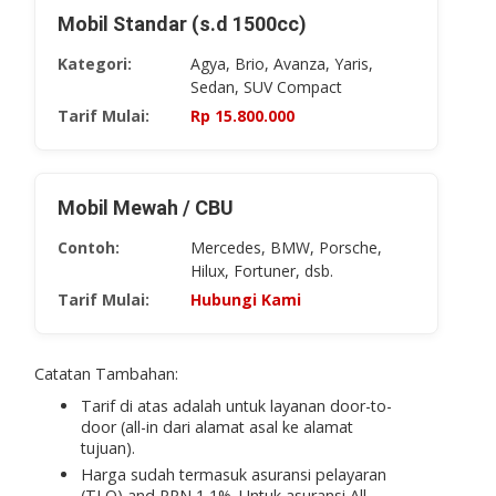
Mobil Standar (s.d 1500cc)
Kategori:
Agya, Brio, Avanza, Yaris,
Sedan, SUV Compact
Tarif Mulai:
Rp ​15.800.000
Mobil Mewah / CBU
Contoh:
Mercedes, BMW, Porsche,
Hilux, Fortuner, dsb.
Tarif Mulai:
Hubungi Kami
Catatan Tambahan:
Tarif di atas adalah untuk layanan
door-to-
door
(all-in dari alamat asal ke alamat
tujuan).
Harga sudah termasuk asuransi pelayaran
(TLO) and PPN 1,1%. Untuk asuransi
All