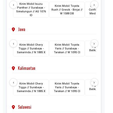
‹
›
Kirim Mobil Isuzu
Kirim Mobil Toyota
Kirim Mobil Wuli
Panther // Surabaya -
Rush // Gresik - Binjai //
Confero // Surabay
Simalungun // AG 1076
W 1588 DB
Medan // L 1202 
ID
Jawa
‹
›
Kirim Mobil Cher
Kirim Mobil Chery
Kirim Mobil Toyota
Tiggo // Jakarta 
Tiggo // Surabaya -
Yaris // Surabaya -
Balikpapan // D 1
Samarinda // N 1885 X
Tarakan // W 1095 CI
AML
Kalimantan
‹
›
Kirim Mobil Cher
Kirim Mobil Chery
Kirim Mobil Toyota
Tiggo // Jakarta 
Tiggo // Surabaya -
Yaris // Surabaya -
Balikpapan // D 1
Samarinda // N 1885 X
Tarakan // W 1095 CI
AML
Sulawesi