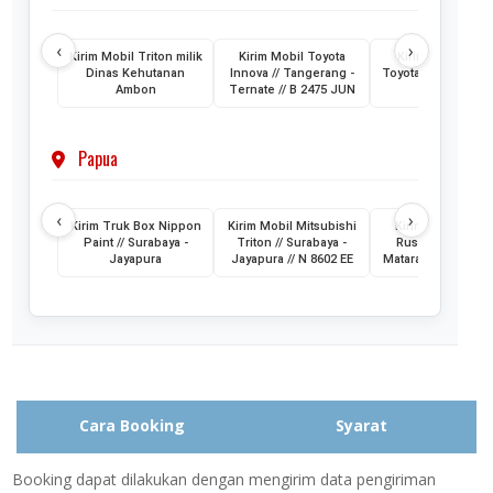
‹
›
Kirim Mobil Triton milik
Kirim Mobil Toyota
Kirim 2 Unit Mob
Dinas Kehutanan
Innova // Tangerang -
Toyota HiAce // Jak
Ambon
Ternate // B 2475 JUN
- Ternate
Papua
‹
›
Kirim Truk Box Nippon
Kirim Mobil Mitsubishi
Kirim Mobil Toyo
Paint // Surabaya -
Triton // Surabaya -
Rush // Jayapura
Jayapura
Jayapura // N 8602 EE
Mataram // PA 145
Cara Booking
Syarat
Booking dapat dilakukan dengan mengirim data pengiriman