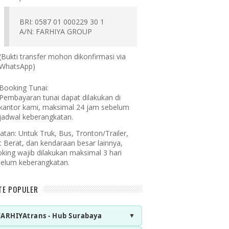
BRI: 0587 01 000229 30 1
A/N: FARHIYA GROUP
(Bukti transfer mohon dikonfirmasi via
WhatsApp)
Booking Tunai:
Pembayaran tunai dapat dilakukan di
kantor kami, maksimal 24 jam sebelum
jadwal keberangkatan.
atan:
Untuk Truk, Bus, Tronton/Trailer,
t Berat, dan kendaraan besar lainnya,
king wajib dilakukan maksimal 3 hari
elum keberangkatan.
TE POPULER
FARHIYAtrans - Hub Surabaya