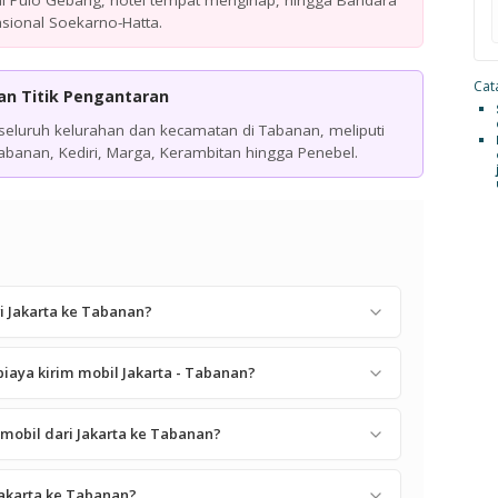
al Pulo Gebang, hotel tempat menginap, hingga Bandara
asional Soekarno-Hatta.
Cata
n Titik Pengantaran
luruh kelurahan dan kecamatan di Tabanan, meliputi
Tabanan, Kediri, Marga, Kerambitan hingga Penebel.
ri Jakarta ke Tabanan?
iaya kirim mobil Jakarta - Tabanan?
mobil dari Jakarta ke Tabanan?
Jakarta ke Tabanan?