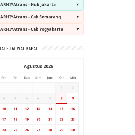
FARHIYAtrans - Hub Jakarta
FARHIYAtrans - Cab Semarang
FARHIYAtrans - Cab Yogyakarta
DATE JADWAL KAPAL
Agustus 2026
Sen
Sel
Rab
Kam
Jum
Sab
Min
1
2
3
4
5
6
7
8
9
Hub Surabaya
10
11
12
13
14
15
16
Hub Jakarta
Cab Semarang
17
18
19
20
21
22
23
Cab Yogyakarta
24
25
26
27
28
29
30