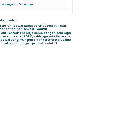
Waingapu - Surabaya
tan Penting :
Seluruh jadwal kapal bersifat tentatif dan
dapat berubah sewaktu-waktu.
FARHIYAtrans bekerja sama dengan beberapa
operator kapal RORO, sehingga ada beberapa
jadwal yang mungkin tidak tertera (terutama
untuk kapal dengan jadwal tentatif).