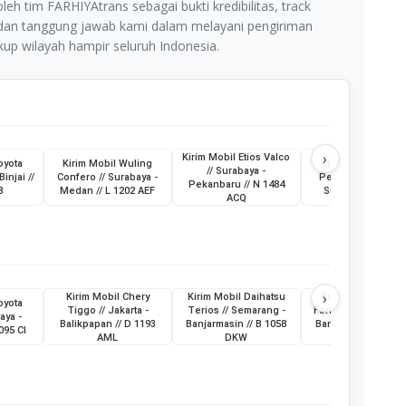
leh tim FARHIYAtrans sebagai bukti kredibilitas, track
 dan tanggung jawab kami dalam melayani pengiriman
p wilayah hampir seluruh Indonesia.
›
Kirim Mobil Etios Valco
oyota
Kirim Mobil Wuling
Kirim Truk Skylift /
// Surabaya -
Binjai //
Confero // Surabaya -
Pemkot Pagar Ala
Pekanbaru // N 1484
B
Medan // L 1202 AEF
Sumatera Selatan
ACQ
›
Kirim Mobil Chery
Kirim Mobil Daihatsu
Kirim Mobil Toyot
oyota
Tiggo // Jakarta -
Terios // Semarang -
Fortuner // Surabay
aya -
Balikpapan // D 1193
Banjarmasin // B 1058
Banjarmasin // L 19
095 CI
AML
DKW
ABG