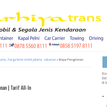
karta
,
harga kirim mobil jakarta - tabanan
» Biaya Pengiriman
Boo
dat
di 
an | Tarif All-In