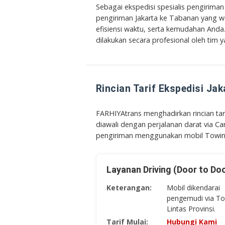
Sebagai ekspedisi spesialis pengirima
pengiriman Jakarta ke Tabanan yang
w
efisiensi waktu, serta kemudahan And
dilakukan secara profesional oleh tim y
Rincian Tarif Ekspedisi Ja
FARHIYAtrans menghadirkan rincian tari
diawali dengan perjalanan darat via Car 
pengiriman menggunakan mobil Towing 
Layanan Driving (Door to Do
Keterangan:
Mobil dikendarai
pengemudi via Tol
Lintas Provinsi.
Tarif Mulai:
Hubungi Kami