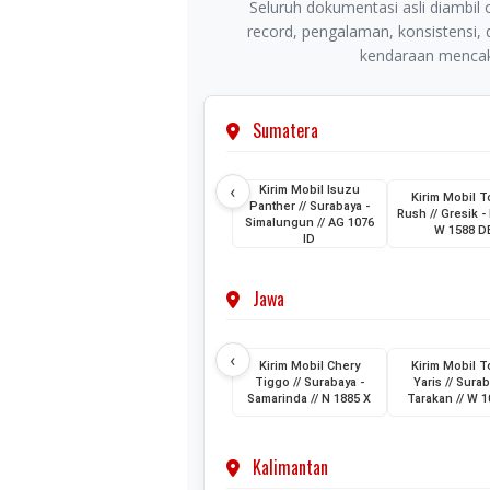
Seluruh dokumentasi asli diambil o
record, pengalaman, konsistensi,
kendaraan mencaku
Sumatera
‹
Kirim Mobil Isuzu
Kirim Mobil T
Panther // Surabaya -
Rush // Gresik - 
Simalungun // AG 1076
W 1588 D
ID
Jawa
‹
Kirim Mobil Chery
Kirim Mobil T
Tiggo // Surabaya -
Yaris // Surab
Samarinda // N 1885 X
Tarakan // W 1
Kalimantan