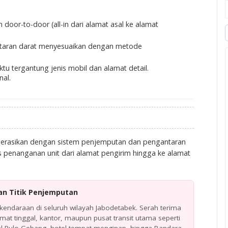
an
door-to-door
(all-in dari alamat asal ke alamat
taran darat menyesuaikan dengan metode
tu tergantung jenis mobil dan alamat detail.
nal.
operasikan dengan sistem penjemputan dan pengantaran
es penanganan unit dari alamat pengirim hingga ke alamat
n Titik Penjemputan
endaraan di seluruh wilayah Jabodetabek. Serah terima
alamat tinggal, kantor, maupun pusat transit utama seperti