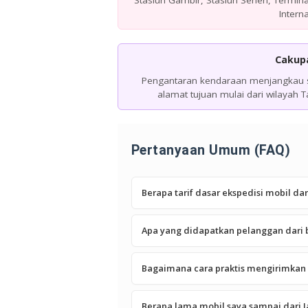
Stasiun Gambir, Stasiun Senen, Termin
Intern
Cakupa
Pengantaran kendaraan menjangkau se
alamat tujuan mulai dari wilayah 
Pertanyaan Umum (FAQ)
Berapa tarif dasar ekspedisi mobil da
Apa yang didapatkan pelanggan dari b
Bagaimana cara praktis mengirimkan 
Berapa lama mobil saya sampai dari 