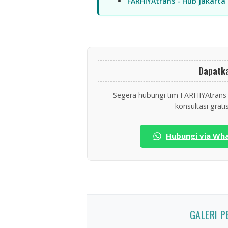
FARHIYAtrans - Hub Jakarta
Dapatk
Segera hubungi tim FARHIYAtrans
konsultasi grati
Hubungi via Wh
GALERI 