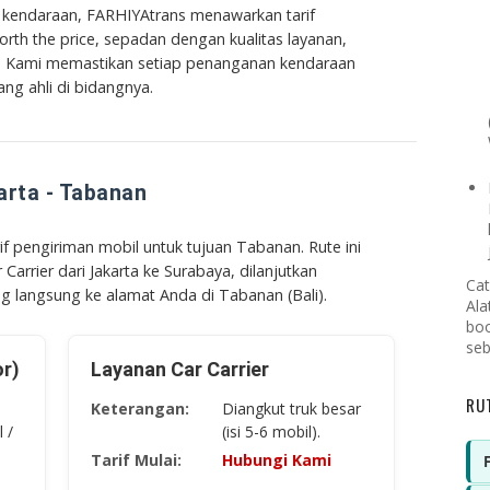
n kendaraan, FARHIYAtrans menawarkan tarif
orth the price
, sepadan dengan kualitas layanan,
a. Kami memastikan setiap penanganan kendaraan
ang ahli di bidangnya.
karta - Tabanan
f pengiriman mobil untuk tujuan Tabanan. Rute ini
Carrier dari Jakarta ke Surabaya, dilanjutkan
Cat
langsung ke alamat Anda di Tabanan (Bali).
Ala
boo
seb
or)
Layanan Car Carrier
RU
Keterangan:
Diangkut truk besar
 /
(isi 5-6 mobil).
Tarif Mulai:
Hubungi Kami