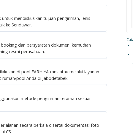
 untuk mendiskusikan tujuan pengiriman, jenis
aik ke Sendawar.
Cata
r booking dan persyaratan dokumen, kemudian
ning resmi perusahaan.
ilakukan di pool FARHIYAtrans atau melalui layanan
t rumah/pool Anda di Jabodetabek.
nggunakan metode pengiriman teraman sesuai
rjalanan secara berkala disertai dokumentasi foto
ui CS.