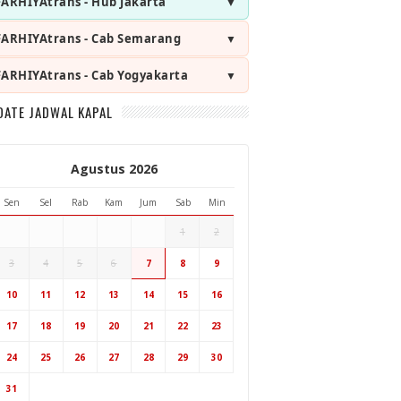
FARHIYAtrans - Hub Jakarta
FARHIYAtrans - Cab Semarang
FARHIYAtrans - Cab Yogyakarta
DATE JADWAL KAPAL
Agustus 2026
Sen
Sel
Rab
Kam
Jum
Sab
Min
1
2
3
4
5
6
7
8
9
Hub Surabaya
10
11
12
13
14
15
16
17
18
19
20
21
22
23
Hub Jakarta
Cab Semarang
24
25
26
27
28
29
30
Cab Yogyakarta
31