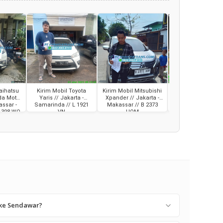
aihatsu
Kirim Mobil Toyota
Kirim Mobil Mitsubishi
Kirim Mobil Honda 
da Motor
Yaris // Jakarta -
Xpander // Jakarta -
// Banjarbaru - D
ssar -
Samarinda // L 1921
Makassar // B 2373
// AB 1814 LD
 1398 WQ
VN
UOM
 ke Sendawar?