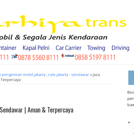
 pengiriman mobil jakarta
,
rute jakarta - sendawar
» Jasa
 Terpercaya
Boo
pen
baw
- Sendawar | Aman & Terpercaya