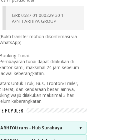
BRI: 0587 01 000229 30 1
A/N: FARHIYA GROUP
(Bukti transfer mohon dikonfirmasi via
WhatsApp)
Booking Tunai:
Pembayaran tunai dapat dilakukan di
kantor kami, maksimal 24 jam sebelum
jadwal keberangkatan.
atan:
Untuk Truk, Bus, Tronton/Trailer,
t Berat, dan kendaraan besar lainnya,
king wajib dilakukan maksimal 3 hari
elum keberangkatan.
TE POPULER
FARHIYAtrans - Hub Surabaya