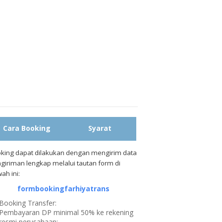
Cara Booking
Syarat
king dapat dilakukan dengan mengirim data
giriman lengkap melalui tautan form di
ah ini:
formbookingfarhiyatrans
Booking Transfer:
Pembayaran DP minimal 50% ke rekening
resmi perusahaan: