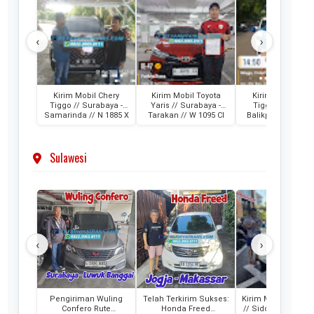
‹
›
Kirim Mobil Chery
Kirim Mobil Toyota
Kirim Mobil Che
Tiggo // Surabaya -
Yaris // Surabaya -
Tiggo // Jakarta
Samarinda // N 1885 X
Tarakan // W 1095 CI
Balikpapan // D 1
AML
Sulawesi
‹
›
Pengiriman Wuling
Telah Terkirim Sukses:
Kirim Mobil Honda
Confero Rute
Honda Freed
// Sidoarjo - Maka