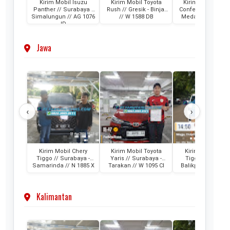
Kirim Mobil Isuzu
Kirim Mobil Toyota
Kirim Mobil Wuli
Panther // Surabaya -
Rush // Gresik - Binjai
Confero // Suraba
Simalungun // AG 1076
// W 1588 DB
Medan // L 1202 
ID
Jawa
‹
›
Kirim Mobil Chery
Kirim Mobil Toyota
Kirim Mobil Che
Tiggo // Surabaya -
Yaris // Surabaya -
Tiggo // Jakarta
Samarinda // N 1885 X
Tarakan // W 1095 CI
Balikpapan // D 1
AML
Kalimantan