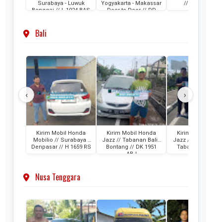
Surabaya - Luwuk
Yogyakarta - Makassar
// DH 1024 KB
Banggai // L 1024 BAS
Door to Door // DD
1314 ME
Bali
‹
›
Kirim Mobil Honda
Kirim Mobil Honda
Kirim Mobil Hon
Mobilio // Surabaya -
Jazz // Tabanan Bali -
Jazz // Banjarmas
Denpasar // H 1659 RS
Bontang // DK 1951
Tabanan Bali // 
ABJ
1341 AAM
Nusa Tenggara