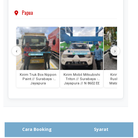
Papua
‹
›
Kirim Truk Box Nippon
Kirim Mobil Mitsubishi
Kirim Mobil Toyo
Paint // Surabaya -
Triton // Surabaya -
Rush // Jayapura
Jayapura
Jayapura // N 8602 EE
Mataram // PA 1
RM
Cara Booking
Syarat