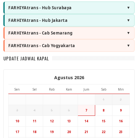
FARHIYAtrans - Hub Surabaya
FARHIYAtrans - Hub Jakarta
FARHIYAtrans - Cab Semarang
FARHIYAtrans - Cab Yogyakarta
UPDATE JADWAL KAPAL
Agustus 2026
Sen
Sel
Rab
Kam
Jum
Sab
Min
1
2
3
4
5
6
7
8
9
Hub Surabaya
10
11
12
13
14
15
16
17
18
19
20
21
22
23
Hub Jakarta
Cab Semarang