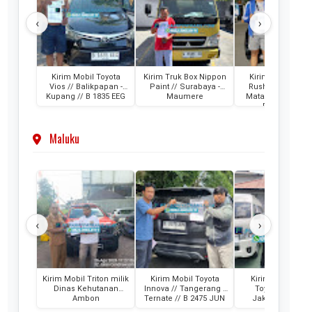
‹
›
Kirim Mobil Toyota
Kirim Truk Box Nippon
Kirim Mobil Toyo
Vios // Balikpapan -
Paint // Surabaya -
Rush // Makassar
Kupang // B 1835 EEG
Maumere
Mataram Lombok
DD 1880 VZ
Maluku
‹
›
Kirim Mobil Triton milik
Kirim Mobil Toyota
Kirim 2 Unit Mob
Dinas Kehutanan
Innova // Tangerang -
Toyota HiAce /
Ambon
Ternate // B 2475 JUN
Jakarta - Ternat