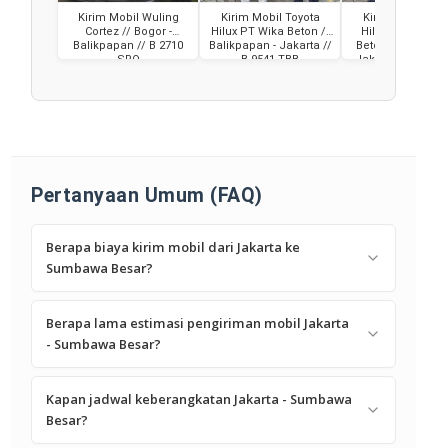
Kirim Mobil Wuling
Kirim Mobil Toyota
Kirim Mobil Toy
Cortez // Bogor -
Hilux PT Wika Beton //
Hilux milik PT W
Balikpapan // B 2710
Balikpapan - Jakarta //
Beton // Balikpap
SRQ
B 9541 TBB
Jakarta // B 9482
Pertanyaan Umum (FAQ)
Berapa biaya kirim mobil dari Jakarta ke
Sumbawa Besar?
Berapa lama estimasi pengiriman mobil Jakarta
- Sumbawa Besar?
Kapan jadwal keberangkatan Jakarta - Sumbawa
Besar?