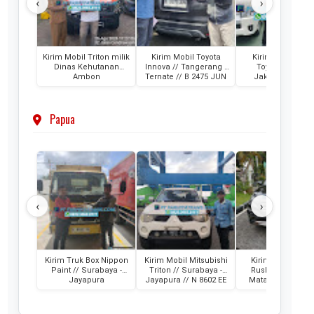
‹
›
Kirim Mobil Triton milik
Kirim Mobil Toyota
Kirim 2 Unit Mob
Dinas Kehutanan
Innova // Tangerang -
Toyota HiAce /
Ambon
Ternate // B 2475 JUN
Jakarta - Ternat
Papua
‹
›
Kirim Truk Box Nippon
Kirim Mobil Mitsubishi
Kirim Mobil Toyo
Paint // Surabaya -
Triton // Surabaya -
Rush // Jayapura
Jayapura
Jayapura // N 8602 EE
Mataram // PA 1
RM