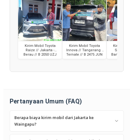
Kirim Mobil Toyota
Kirim Mobil Toyota
Kirim Mobil Paj
Raize // Jakarta -
Innova // Tangerang -
Sport // Jakarta
Berau // B 2050 UZJ
Ternate // B 2475 JUN
Banjarmasin // B
MTH
Pertanyaan Umum (FAQ)
Berapa biaya kirim mobil dari Jakarta ke
Waingapu?