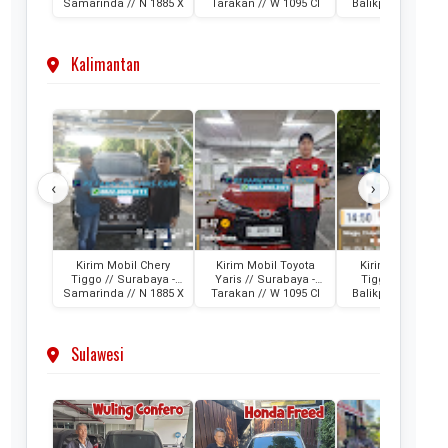
Samarinda // N 1885 X
Tarakan // W 1095 CI
Balikpapan // D 1
AML
Kalimantan
‹
›
Kirim Mobil Chery
Kirim Mobil Toyota
Kirim Mobil Che
Tiggo // Surabaya -
Yaris // Surabaya -
Tiggo // Jakarta
Samarinda // N 1885 X
Tarakan // W 1095 CI
Balikpapan // D 1
AML
Sulawesi