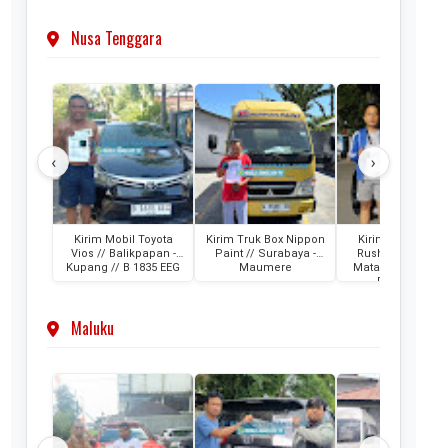
Nusa Tenggara
‹
›
Kirim Mobil Toyota
Kirim Truk Box Nippon
Kirim Mobil Toyo
Vios // Balikpapan -
Paint // Surabaya -
Rush // Makassar
Kupang // B 1835 EEG
Maumere
Mataram Lombok
DD 1880 VZ
Maluku