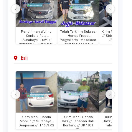
‹
›
Pengiriman Wuling
Telah Terkirim Sukses:
Kirim Mobil Honda
Confero Rute
Honda Freed
// Sidoarjo - Maka
Surabaya - Luwuk
Yogyakarta - Makassar
// DH 1024 KB
Banggai // L 1024 BAS
Door to Door // DD
1314 ME
Bali
‹
›
Kirim Mobil Honda
Kirim Mobil Honda
Kirim Mobil Hon
Mobilio // Surabaya -
Jazz // Tabanan Bali -
Jazz // Banjarmas
Denpasar // H 1659 RS
Bontang // DK 1951
Tabanan Bali // 
ABJ
1341 AAM