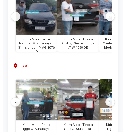
‹
›
Kirim Mobil Isuzu
Kirim Mobil Toyota
Kirim Mobil Wuli
Panther // Surabaya -
Rush // Gresik - Binjai
Confero // Suraba
Simalungun // AG 1076
// W 1588 DB
Medan // L 1202 
ID
Jawa
‹
›
Kirim Mobil Chery
Kirim Mobil Toyota
Kirim Mobil Che
Tiggo // Surabaya -
Yaris // Surabaya -
Tiggo // Jakarta