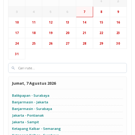
1
2
3
4
5
6
7
8
9
Hub Surabaya
10
11
12
13
14
15
16
17
18
19
20
21
22
23
Hub Jakarta
Cab Semarang
24
25
26
27
28
29
30
Cab Yogyakarta
31
Jumat, 7 Agustus 2026
Balikpapan - Surabaya
Banjarmasin - Jakarta
Banjarmasin - Surabaya
Jakarta - Pontianak
Jakarta - Sampit
Ketapang Kalbar - Semarang