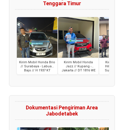
Tenggara Timur
Kirim Mobil Honda Brio
Kirim Mobil Honda
Kirim Mobil Toy
// Surabaya - Labuan
Jazz // Kupang -
Hilux dan Innova
Bajo // H 1937 KT
Jakarta // DT 1816 WE
Surabaya - Lab
Bajo
Dokumentasi Pengiriman Area
Jabodetabek