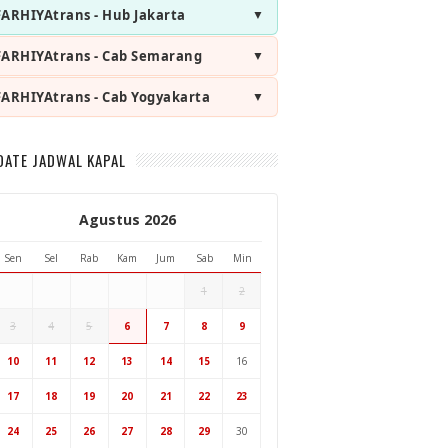
FARHIYAtrans - Hub Jakarta
FARHIYAtrans - Cab Semarang
FARHIYAtrans - Cab Yogyakarta
DATE JADWAL KAPAL
Agustus 2026
Sen
Sel
Rab
Kam
Jum
Sab
Min
1
2
3
4
5
6
7
8
9
Hub Surabaya
10
11
12
13
14
15
16
Hub Jakarta
Cab Semarang
17
18
19
20
21
22
23
Cab Yogyakarta
24
25
26
27
28
29
30