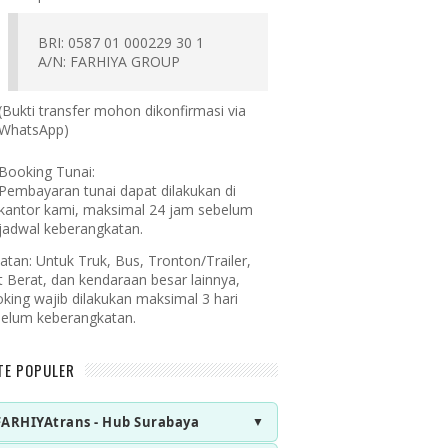
BRI: 0587 01 000229 30 1
A/N: FARHIYA GROUP
(Bukti transfer mohon dikonfirmasi via
WhatsApp)
Booking Tunai:
Pembayaran tunai dapat dilakukan di
kantor kami, maksimal 24 jam sebelum
jadwal keberangkatan.
atan:
Untuk Truk, Bus, Tronton/Trailer,
t Berat, dan kendaraan besar lainnya,
king wajib dilakukan maksimal 3 hari
elum keberangkatan.
TE POPULER
FARHIYAtrans - Hub Surabaya