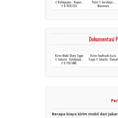
// Balikpapan - Kupang
Paint // Surabaya -
// B 1835 EEG
Maumere
Dokumentasi P
Kirim Mobil Chery Tiggo
Kirim Foodtruck Isuzu
// Jakarta - Balikpapan
Traga // Jakarta - Batam
// D 1193 AML
Per
Berapa biaya kirim mobil dari Jaka