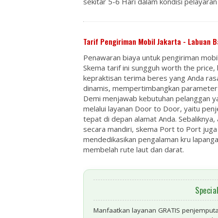
sekitar
5-6 Hari
dalam kondisi pelayaran
Tarif Pengiriman Mobil Jakarta - Labuan B
Penawaran biaya untuk pengiriman mobil 
Skema tarif ini sungguh
worth the price
,
kepraktisan terima beres yang Anda rasak
dinamis, mempertimbangkan parameter kl
Demi menjawab kebutuhan pelanggan ya
melalui layanan
Door to Door
, yaitu pen
tepat di depan alamat Anda. Sebaliknya
secara mandiri, skema
Port to Port
juga 
mendedikasikan pengalaman kru lapang
membelah rute laut dan darat.
Specia
Manfaatkan layanan
GRATIS penjemputan