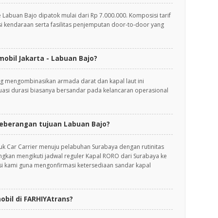
e Labuan Bajo dipatok mulai dari Rp 7.000.000. Komposisi tarif
asi kendaraan serta fasilitas penjemputan door-to-door yang
obil Jakarta - Labuan Bajo?
g mengombinasikan armada darat dan kapal laut ini
ktuasi durasi biasanya bersandar pada kelancaran operasional
eberangan tujuan Labuan Bajo?
k Car Carrier menuju pelabuhan Surabaya dengan rutinitas
ngkan mengikuti jadwal reguler Kapal RORO dari Surabaya ke
si kami guna mengonfirmasi ketersediaan sandar kapal
bil di FARHIYAtrans?