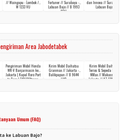
// Waingapu - Lombok //
Fortuner // Surabaya -
dan Innova // Surabaya -
Paint 
W 1233 VU
Labuan Bajo // B 1993
Labuan Bajo
SQH
engiriman Area Jabodetabek
Pengiriman Mobil Honda
Kirim Mobil Daihatsu
Kirim Mobil Daihatsu
Kirim M
WR-V Banjarmasin ke
Granmax // Jakarta -
Terios & Sepeda Motor
// Banja
Jakarta | Kapal Roro Port
Balikpapan // B 9644
NMax // Makassar -
A
to Door | FARHIYAtrans
UAP
Jakarta // KT 1398 WQ
tanyaan Umum (FAQ)
rta ke Labuan Bajo?