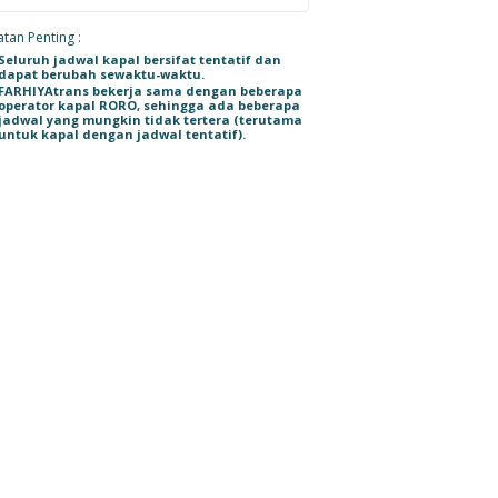
tan Penting :
Seluruh jadwal kapal bersifat tentatif dan
dapat berubah sewaktu-waktu.
FARHIYAtrans bekerja sama dengan beberapa
operator kapal RORO, sehingga ada beberapa
jadwal yang mungkin tidak tertera (terutama
untuk kapal dengan jadwal tentatif).
ruk Box Nippon
Kirim Truk Box Fuso
Kirim Mobil Suzuki Ertiga
Kirim Mobil Toyota